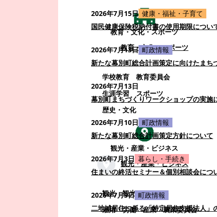
2026年7月15日
健康・福祉・子育て
国民健康保険税納付書の使用期限につい
教育・文化・スポーツ
教育・文化・スポーツ
2026年7月13日
町政情報
新たな幕別町総合計画策定に向けたまち
学校教育
教育委員会
2026年7月13日
生涯学習
スポーツ
幕別町まちづくりワークショップの実施
歴史・文化
2026年7月10日
町政情報
新たな幕別町総合計画策定方針について
観光・産業・ビジネス
2026年7月3日
暮らし・手続き
観光・産業・ビジネス
住まいの終活セミナー＆個別相談会につ
観光
観光・イベント
2026年7月3日
町政情報
二地域居住に係る「特定居住支援法人」
雇用・労働
産業
農業委員会