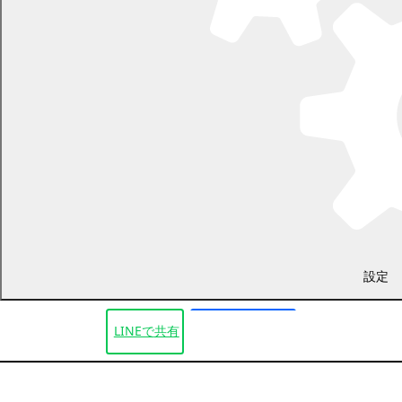
幕別町教育委員会 学校教育課
電話 0155-54-2006
/ FAX 0155-54-4714
（土日・祝日を除く平日の午前8時45分から午後5時30分まで
〔12月29日から1月3日までを除く〕）
〒089-0604 北海道中川郡幕別町錦町98番地
設定
LINEで
共有
Facebookで
共有