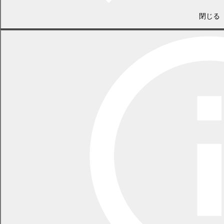
（学校と相談の上、進度に合わせたドリル学習や、理解度に合わ
閉じる
せた振り返り学習等を進めます。学校のテストをまっく・ざ・まっ
くで受ける場合もあります）
興味関心に合わせた幅広い学習活動
（制作活動・絵画・粘土・陶芸・プラ板・園芸栽培活動・調理実
習・音楽・楽器・手芸・読書・文芸 等）
体を動かす活動
（野外体験・サイクリング・軽スポーツ・トレーニングセンター
での運動 等）
通所までの流れ
施設利用を希望する場合は、面接相談からスタートします。
相談先
各学校
まっく・ざ・まっく 子どもカウンセラー ☎0155-56-7821
幕別町教育委員会 ☎0155-54-2006
保護者からの相談・通所希望
相談希