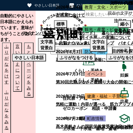
文字サイズ
サイト内検
やさしい日本語
ひらがなをつける
2026年8月4日
教育・文化・スポーツ
現在の文字サ
本文へスキップする
企画展に向けて：安東ウメ子さんとの思
自動的にやさしい
注目ワー
日本語にかえられ
標準
縮小
ています。意味が
2026年8月3日
観光・産業・ビジネス
背景色変
マイナンバーカード（個人番号カード）
暮らしの便利帳
ちがうことがあり
「幕別やさい月イチ菜」の実施について
ます。
文字
黒
文字
白
忠類ナウマン象LINEスタンプ
パオく
ふ
言
も
背景
白
背景
黒
検索
目的から探
2026年8月3日
防災・消防
り
い
と
やさしい日本語
ふりがなをつける
ふりがなを
が
替
の
幕別町防災フェアの開催について
な
え
ペ
を
に
ー
くらし・手続き
2026年7月31日
イベント
妊娠
け
つ
ジ
くらし・手続き
す
い
を
第30回忠類ふるさと盆踊り大会の開催に
て
み
ふ
る
2026年7月29日
健康・福祉・子育て
り
住民票・戸籍
税金
出産
が
気軽に運動！内容が選べる 筋力アップ
ゼロカーボン
相談・申請書
な
を
ペット・動植物
ごみ
2026年7月28日
町政情報
み
髙木美帆さんの国民栄誉賞受賞決定に係
学校教育
る
上水道・下水道
墓地・斎場