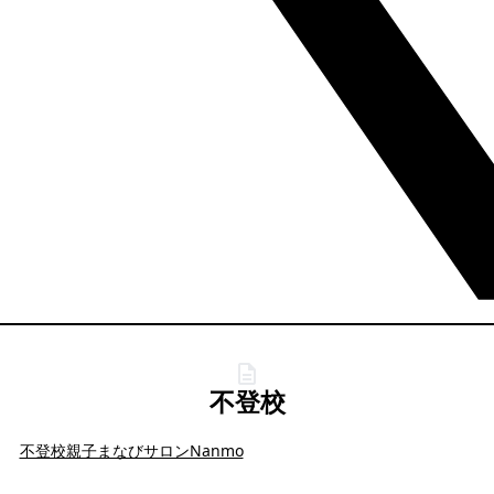
不登校
不登校親子まなびサロンNanmo