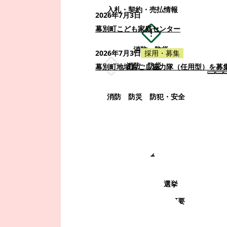
入札・契約・売払情報
2026年7月3日
幕別町こども家庭センター
消防・防災
2026年7月3日
採用・募集
消防・防災
幕別町地域おこし協力隊（任用型）を募
消防
防災
防犯・安全
町政情報
町政情報
監査
広告募集
選挙
町の取り組み
町の概要
町政運営・行政改革