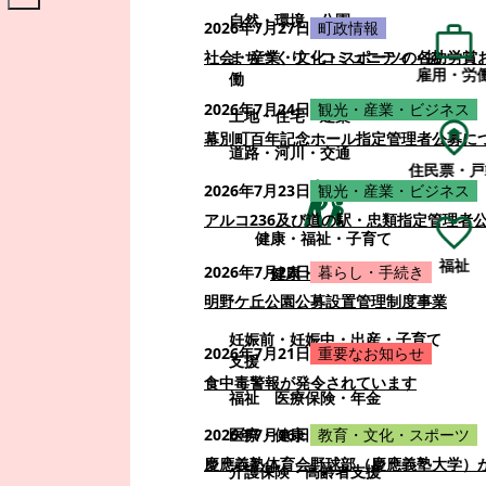
自然・環境・公園
2026年7月27日
町政情報
まちづくり・コミュニティ・協
社会・産業・文化・スポーツの各功労賞
雇用・労
働
2026年7月24日
観光・産業・ビジネス
土地・住宅・建築
幕別町百年記念ホール指定管理者公募に
道路・河川・交通
住民票・戸
2026年7月23日
観光・産業・ビジネス
アルコ236及び道の駅・忠類指定管理者
健康・福祉・子育て
福祉
2026年7月22日
暮らし・手続き
健康・福祉・子育て
明野ケ丘公園公募設置管理制度事業
妊娠前・妊娠中・出産・子育て
2026年7月21日
重要なお知らせ
支援
食中毒警報が発令されています
福祉
医療保険・年金
医療・健康
2026年7月16日
教育・文化・スポーツ
慶應義塾体育会野球部（慶應義塾大学）
介護保険・高齢者支援