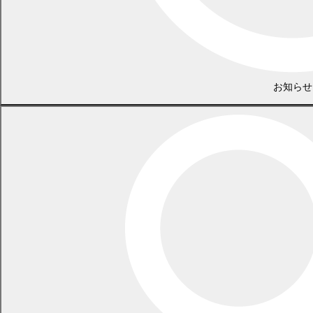
（1）
望
（まっく・ざ・まっく、または学校に連絡）
まっく・ざ・まっくの見学
見学相
（2）
担当との面接相談
談
保護者、学校、まっく・ざ・まっくの協議
お知らせ
関係協
（3）
議
（本人にとって適切な支援を相談します）
担当と一緒に活動体験
体験通
（4）
所
（一週間程度体験通所をしていただきます）
担当と面接し、通所目標等を相談
通所決
（5）
学校を通じて申込書を提出
定
正式に通所を開始
通所開
（6）
始
（悩みや心配事はいつでも相談してください）
まっく・ざ・まっくリーフレット
こちら
(
PDF 1036.1 KB)
からダウンロードしていただけま