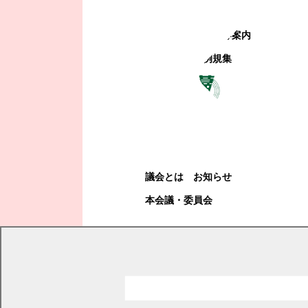
町政への参加
観光地・公共施設等案内
電子掲示場・例規集
幕別町議会
幕別町議会
議会とは
お知らせ
本会議・委員会
現在の位置
トップページ
教育・文化・スポーツ
学校教育
不登校
幕別町子ども交流施設 まっく・ざ・まっく