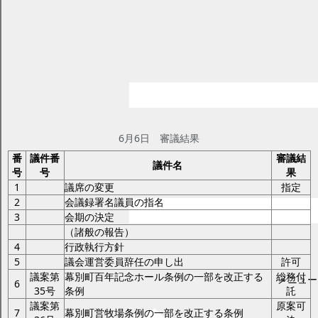
平成19年第2回定例会
ページID：17001941
更新日2025年2月17日
印刷プレビュー
議事日程と審議結果 平成19年第2回定
例会
6月6日
6月6日 審議結果
番
議件番
審議結
議件名
号
号
果
1
議席の変更
指定
2
会議録署名議員の指名
3
会期の決定
（諸般の報告）
4
行政執行方針
5
議会運営委員辞任の申し出
許可
議案第
幕別町百年記念ホール条例の一部を改正する
総務付
メニュー
6
35号
条例
託
議案第
原案可
7
幕別町営牧場条例の一部を改正する条例