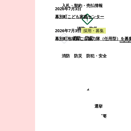
入札・契約・売払情報
2026年7月3日
幕別町こども家庭センター
消防・防災
2026年7月3日
採用・募集
消防・防災
幕別町地域おこし協力隊（任用型）を募
消防
防災
防犯・安全
町政情報
町政情報
監査
広告募集
選挙
町の取り組み
町の概要
町政運営・行政改革