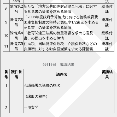
36号
決
陳情第2
新たな「地方公共団体財政健全化法」に関す
総務付
8
号
る意見書の提出を求める陳情
託
「2008年度政府予算編成における義務教育費
陳情第3
総務付
9
国庫負担制度の堅持と負担率1/2復元を求める
号
託
意見書」の提出を求める陳情
陳情第4
「教育関連三法案の慎重審議を求める意見
総務付
10
号
書」の提出を求める陳情
託
陳情第5
住民税、国民健康保険税、介護保険料などの
総務付
11
号
負担増に対する独自軽減策を求める陳情書
託
6月19日
6月19日 審議結果
番
議件番
審議結
議件名
号
号
果
会議録署名議員の指名
1
（諸般の報告）
一般質問
2
6月20日