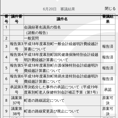
閉じる
6月20日 審議結果
番
議件番
審議結
議件名
号
号
果
1
会議録署名議員の指名
（諸般の報告）
2
一般質問
報告第3
平成18年度幕別町一般会計繰越明許費繰越計
3
報告済
号
算書について
報告第4
平成18年度幕別町国民健康保険特別会計繰越
4
報告済
号
明許費繰越計算書について
報告第5
平成18年度幕別町介護保険特別会計繰越明許
5
報告済
号
費繰越計算書について
報告第6
平成18年度幕別町簡易水道特別会計繰越明許
6
報告済
号
費繰越計算書について
承認第3
専決処分した事件の承認について（平成19年
7
承認
号
度幕別町老人保健特別会計補正予算（第1号）
議案第
原案可
8
町道の路線認定について
37号
決
議案第
原案可
9
町道の路線変更及び廃止について
38号
決