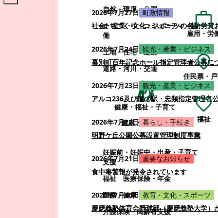
自然・環境・公園
2026年7月27日
町政情報
まちづくり・コミュニティ・協
社会・産業・文化・スポーツの各功労賞
雇用・労
働
2026年7月24日
観光・産業・ビジネス
土地・住宅・建築
幕別町百年記念ホール指定管理者公募に
道路・河川・交通
住民票・戸
2026年7月23日
観光・産業・ビジネス
アルコ236及び道の駅・忠類指定管理者
健康・福祉・子育て
福祉
2026年7月22日
暮らし・手続き
健康・福祉・子育て
明野ケ丘公園公募設置管理制度事業
妊娠前・妊娠中・出産・子育て
2026年7月21日
重要なお知らせ
支援
食中毒警報が発令されています
福祉
医療保険・年金
医療・健康
2026年7月16日
教育・文化・スポーツ
慶應義塾体育会野球部（慶應義塾大学）
介護保険・高齢者支援