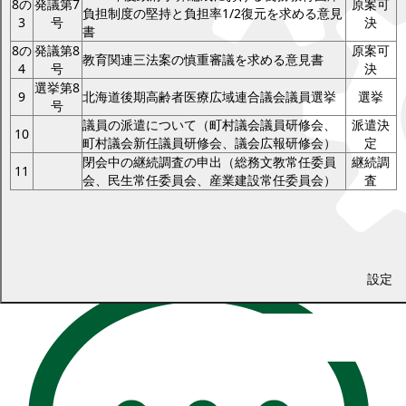
8の
発議第7
原案可
負担制度の堅持と負担率1/2復元を求める意見
3
号
決
書
8の
発議第8
原案可
教育関連三法案の慎重審議を求める意見書
4
号
決
選挙第8
9
北海道後期高齢者医療広域連合議会議員選挙
選挙
号
議員の派遣について（町村議会議員研修会、
派遣決
10
町村議会新任議員研修会、議会広報研修会）
定
閉会中の継続調査の申出（総務文教常任委員
継続調
11
会、民生常任委員会、産業建設常任委員会）
査
設定