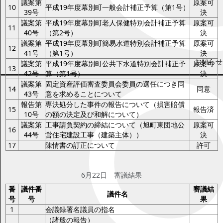
議案第
原案可
10
平成19年度幕別町一般会計補正予算（第1号）
39号
決
議案第
平成19年度幕別町老人保健特別会計補正予算
原案可
11
40号
（第2号）
決
議案第
平成19年度幕別町簡易水道特別会計補正予算
原案可
12
41号
（第1号）
決
お知らせ
議案第
平成19年度幕別町公共下水道特別会計補正予
原案可
13
42号
算（第1号）
決
議案第
固定資産評価審査委員会委員の選任につき同
14
同意
43号
意を求めることについて
報告第
専決処分した事件の報告について（損害賠償
15
報告済
10号
の額の決定及び和解について）
議案第
工事請負契約の締結について（旭町東団地公
原案可
16
44号
営住宅建設工事（建築主体））
決
17
陳情書の訂正について
許可
6月22日
6月22日 審議結果
番
議件番
審議結
議件名
号
号
果
1
会議録署名議員の指名
（諸般の報告）