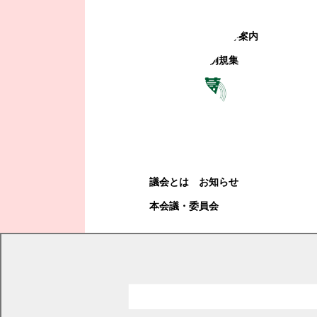
町政への参加
観光地・公共施設等案内
電子掲示場・例規集
幕別町議会
幕別町議会
議会とは
お知らせ
本会議・委員会
現在の位置
トップページ
幕別町議会
本会議・委員会
審議結果
平成19年度審議結果詳細
平成19年第2回定例会