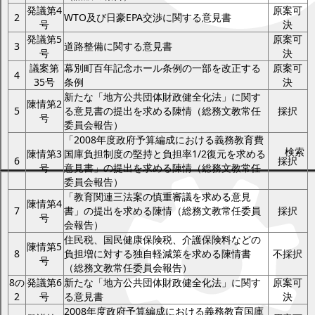
発議第4
原案可
2
WTO及び日豪EPA交渉に関する意見書
号
決
発議第5
原案可
3
道路整備に関する意見書
号
決
議案第
幕別町百年記念ホール条例の一部を改正する
原案可
4
35号
条例
決
新たな「地方公共団体財政健全化法」に関す
陳情第2
5
る意見書の提出を求める陳情（総務文教常任
採択
号
委員会報告）
「2008年度政府予算編成における義務教育費
検索
陳情第3
国庫負担制度の堅持と負担率1/2復元を求める
6
採択
号
意見書」の提出を求める陳情（総務文教常任
委員会報告）
「教育関連三法案の慎重審議を求める意見
陳情第4
7
書」の提出を求める陳情（総務文教常任委員
採択
号
会報告）
住民税、国民健康保険税、介護保険料などの
陳情第5
8
負担増に対する独自軽減策を求める陳情書
不採択
号
（総務文教常任委員会報告）
8の
発議第6
新たな「地方公共団体財政健全化法」に関す
原案可
2
号
る意見書
決
2008年度政府予算編成における義務教育国庫