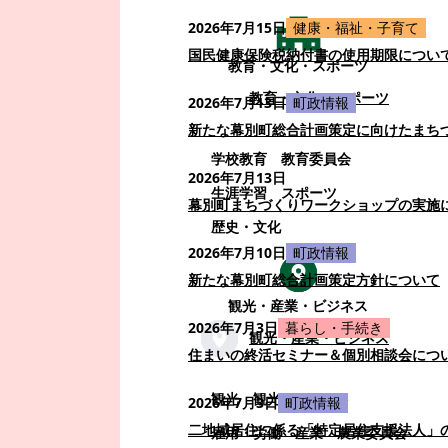
2026年7月15日
健康・福祉・子育て
国民健康保険税納付書の使用期限につい
教育・文化・スポーツ
教育・文化・スポーツ
2026年7月13日
町政情報
新たな幕別町総合計画策定に向けたまち
学校教育
教育委員会
2026年7月13日
生涯学習
スポーツ
幕別町まちづくりワークショップの実施
歴史・文化
2026年7月10日
町政情報
新たな幕別町総合計画策定方針について
観光・産業・ビジネス
2026年7月3日
暮らし・手続き
観光・産業・ビジネス
住まいの終活セミナー＆個別相談会につ
観光
観光・イベント
2026年7月3日
町政情報
二地域居住に係る「特定居住支援法人」
雇用・労働
産業
農業委員会