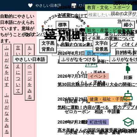
文字サイズ
サイト内検
やさしい日本語
ひらがなをつける
2026年8月4日
教育・文化・スポーツ
現在の文字サ
本文へスキップする
企画展に向けて：安東ウメ子さんとの思
自動的にやさしい
注目ワー
日本語にかえられ
標準
縮小
ています。意味が
2026年8月3日
観光・産業・ビジネス
背景色変
マイナンバーカード（個人番号カード）
暮らしの便利帳
ちがうことがあり
「幕別やさい月イチ菜」の実施について
ます。
文字
黒
文字
白
忠類ナウマン象LINEスタンプ
パオく
ふ
言
も
背景
白
背景
黒
検索
目的から探
2026年8月3日
防災・消防
り
い
と
やさしい日本語
ふりがなをつける
ふりがなを
が
替
の
幕別町防災フェアの開催について
な
え
ペ
を
に
ー
くらし・手続き
2026年7月31日
イベント
妊娠
け
つ
ジ
くらし・手続き
す
い
を
第30回忠類ふるさと盆踊り大会の開催に
て
み
ふ
る
2026年7月29日
健康・福祉・子育て
り
住民票・戸籍
税金
出産
が
気軽に運動！内容が選べる 筋力アップ
ゼロカーボン
相談・申請書
な
を
ペット・動植物
ごみ
2026年7月28日
町政情報
み
髙木美帆さんの国民栄誉賞受賞決定に係
学校教育
る
上水道・下水道
墓地・斎場