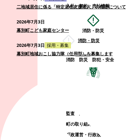
入札・契約・売払情報
二地域居住に係る「特定居住支援法人」の指定について
2026年7月3日
幕別町こども家庭センター
消防・防災
消防・防災
2026年7月3日
採用・募集
幕別町地域おこし協力隊（任用型）を募集します
消防
防災
防犯・安全
町政情報
町政情報
監査
広告募集
選挙
町の取り組み
町の概要
町政運営・行政改革