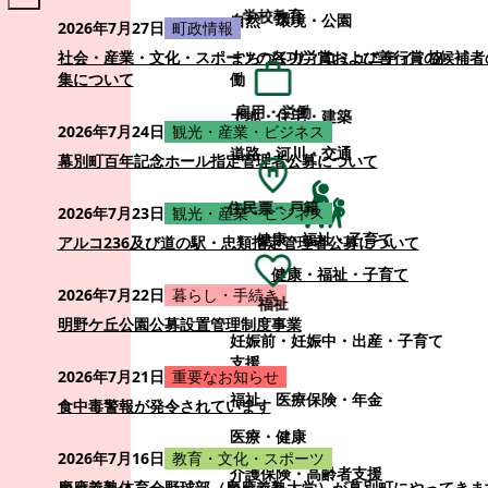
学校教育
自然・環境・公園
2026年7月27日
町政情報
まちづくり・コミュニティ・協
社会・産業・文化・スポーツの各功労賞および善行賞の候補者
働
集について
雇用・労働
土地・住宅・建築
2026年7月24日
観光・産業・ビジネス
道路・河川・交通
幕別町百年記念ホール指定管理者公募について
住民票・戸籍
2026年7月23日
観光・産業・ビジネス
健康・福祉・子育て
アルコ236及び道の駅・忠類指定管理者公募について
健康・福祉・子育て
2026年7月22日
暮らし・手続き
福祉
明野ケ丘公園公募設置管理制度事業
妊娠前・妊娠中・出産・子育て
支援
2026年7月21日
重要なお知らせ
福祉
医療保険・年金
食中毒警報が発令されています
医療・健康
2026年7月16日
教育・文化・スポーツ
介護保険・高齢者支援
慶應義塾体育会野球部（慶應義塾大学）が幕別町にやってきま