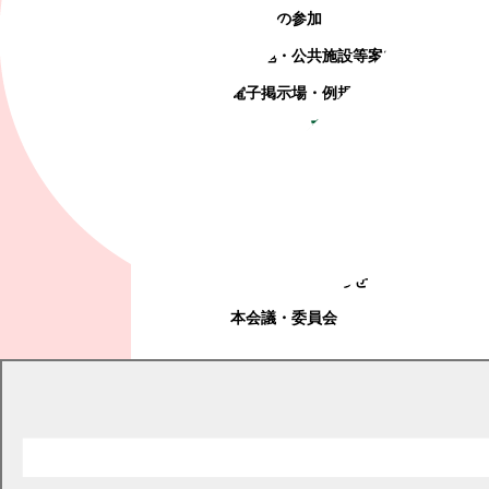
町政への参加
観光地・公共施設等案内
電子掲示場・例規集
幕別町議会
幕別町議会
議会とは
お知らせ
本会議・委員会
現在の位置
トップページ
幕別町議会
お知らせ
議会だより
2022年