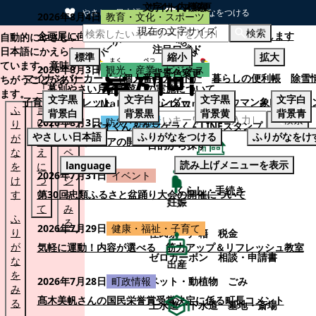
文字サイズ変更
サイト内検索
やさしい日本語
ひらがなをつける
2026年8月4日
教育・文化・スポーツ
現在の文字サイズ
本文へスキップする
検索
企画展に向けて：安東ウメ子さんとの思い出を募集します
自動的にやさしい
注目ワード
日本語にかえられ
標準
縮小
拡大
ています。意味が
2026年8月3日
観光・産業・ビジネス
背景色変更
マイナンバーカード（個人番号カード）
暮らしの便利帳
除雪
ちがうことがあり
「幕別やさい月イチ菜」の実施について
ます。
文字
黒
文字
白
文字
黒
文字
白
子育てパンフレット
ごみカレンダー
忠類ナウマン象LINEスタ
ふ
言
も
背景
白
背景
黒
背景
黄
背景
青
検索
2026年8月3日
防災・消防
り
い
と
パオくん＆クマゲラくんLINEスタンプ
やさしい日本語
ふりがなをつける
ふりがなをけ
が
替
の
幕別町防災フェアの開催について
目的から探す
な
え
ペ
読み上げメニューを表示
language
を
に
ー
くらし・手続き
2026年7月31日
イベント
け
つ
ジ
くらし・手続き
す
い
第30回忠類ふるさと盆踊り大会の開催について
を
妊娠
て
み
ふ
る
2026年7月29日
健康・福祉・子育て
り
住民票・戸籍
税金
が
気軽に運動！内容が選べる 筋力アップ＆リフレッシュ教室
ゼロカーボン
相談・申請書
な
出産
を
ペット・動植物
ごみ
2026年7月28日
町政情報
み
髙木美帆さんの国民栄誉賞受賞決定に係る町長コメント
る
上水道・下水道
墓地・斎場