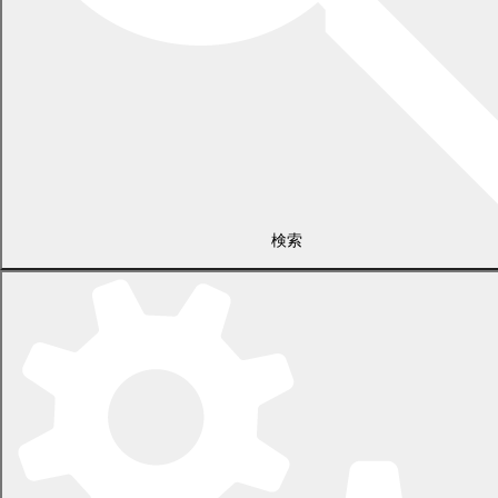
検索
〒089-0692 北海道中川郡幕別町本町130番地1
電話 0155-54-2111
開庁時間：土日・祝日を除く平日の午前8時45分から午後5時30分ま
で