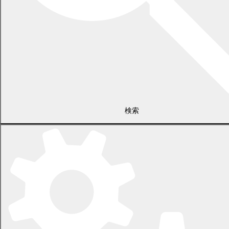
検索
〒089-0692 北海道中川郡幕別町本町130番地1
電話 0155-54-2111
開庁時間：土日・祝日を除く平日の午前8時45分から午後5時30分ま
で