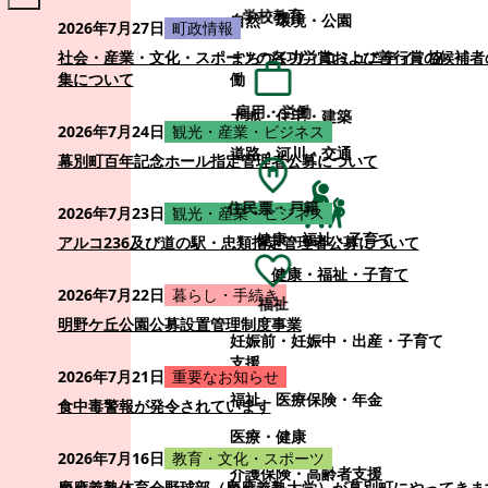
学校教育
自然・環境・公園
2026年7月27日
町政情報
まちづくり・コミュニティ・協
社会・産業・文化・スポーツの各功労賞および善行賞の候補者
働
集について
雇用・労働
土地・住宅・建築
2026年7月24日
観光・産業・ビジネス
道路・河川・交通
幕別町百年記念ホール指定管理者公募について
住民票・戸籍
2026年7月23日
観光・産業・ビジネス
健康・福祉・子育て
アルコ236及び道の駅・忠類指定管理者公募について
健康・福祉・子育て
2026年7月22日
暮らし・手続き
福祉
明野ケ丘公園公募設置管理制度事業
妊娠前・妊娠中・出産・子育て
支援
2026年7月21日
重要なお知らせ
福祉
医療保険・年金
食中毒警報が発令されています
医療・健康
2026年7月16日
教育・文化・スポーツ
介護保険・高齢者支援
慶應義塾体育会野球部（慶應義塾大学）が幕別町にやってきま