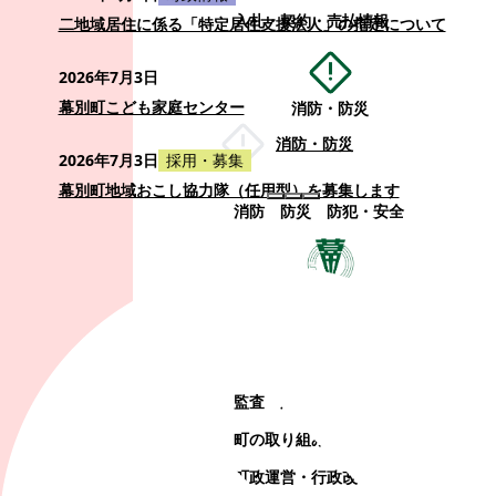
入札・契約・売払情報
二地域居住に係る「特定居住支援法人」の指定について
2026年7月3日
幕別町こども家庭センター
消防・防災
消防・防災
2026年7月3日
採用・募集
幕別町地域おこし協力隊（任用型）を募集します
消防
防災
防犯・安全
町政情報
町政情報
監査
広告募集
選挙
町の取り組み
町の概要
町政運営・行政改革