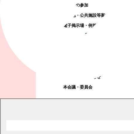
町政への参加
観光地・公共施設等案内
電子掲示場・例規集
幕別町議会
幕別町議会
議会とは
お知らせ
本会議・委員会
現在の位置
トップページ
幕別町議会
お知らせ
議会だより
2007年