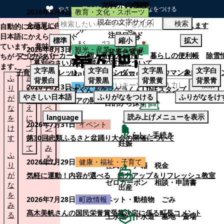
文字サイズ変更
サイト内検索
やさしい日本語
ひらがなをつける
2026年8月4日
教育・文化・スポーツ
現在の文字サイズ
本文へスキップする
検索
企画展に向けて：安東ウメ子さんとの思い出を募集します
自動的にやさしい
注目ワード
日本語にかえられ
標準
縮小
拡大
ています。意味が
2026年8月3日
観光・産業・ビジネス
背景色変更
マイナンバーカード（個人番号カード）
暮らしの便利帳
除雪
ちがうことがあり
「幕別やさい月イチ菜」の実施について
ます。
文字
黒
文字
白
文字
黒
文字
白
子育てパンフレット
ごみカレンダー
忠類ナウマン象LINEスタ
ふ
言
も
背景
白
背景
黒
背景
黄
背景
青
検索
2026年8月3日
防災・消防
り
い
と
パオくん＆クマゲラくんLINEスタンプ
やさしい日本語
ふりがなをつける
ふりがなをけ
が
替
の
幕別町防災フェアの開催について
目的から探す
な
え
ペ
読み上げメニューを表示
language
を
に
ー
くらし・手続き
2026年7月31日
イベント
け
つ
ジ
くらし・手続き
す
い
第30回忠類ふるさと盆踊り大会の開催について
を
妊娠
て
み
ふ
る
2026年7月29日
健康・福祉・子育て
り
住民票・戸籍
税金
が
気軽に運動！内容が選べる 筋力アップ＆リフレッシュ教室
ゼロカーボン
相談・申請書
な
出産
を
ペット・動植物
ごみ
2026年7月28日
町政情報
み
髙木美帆さんの国民栄誉賞受賞決定に係る町長コメント
る
上水道・下水道
墓地・斎場