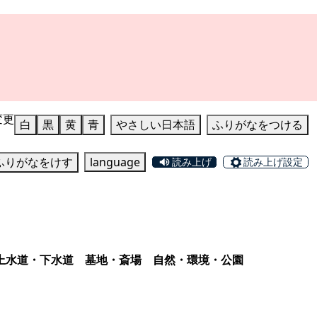
変更
白
黒
黄
青
やさしい日本語
ふりがなをつける
ふりがなをけす
language
読み上げ
読み上げ設定
上水道・下水道
墓地・斎場
自然・環境・公園