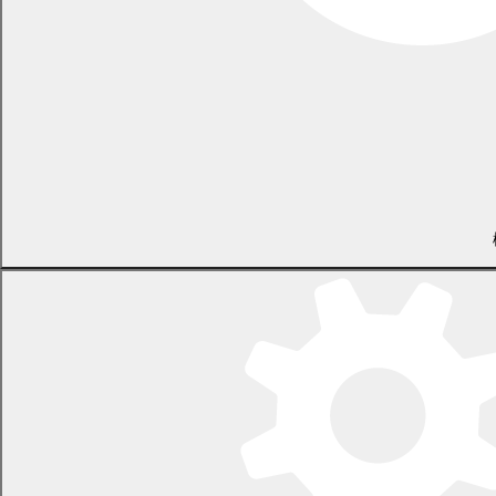
申込方法
本事業の申込みは北海道電力株式会社のホームページから行う必
要がありますので、次の資料をご用意の上、
こちら
から申込く
ださい。
まくPayカード又はアプリ（まくPayのカード番号を確認できる
もの）
北海道電力株式会社と締結している電気の買取プランに関する
書類（再生可能エネルギー固定価格買取制度の買取期間満了の
お知らせ等）
留意事項
本事業の申込みは、まくべつ卒FIT パブリックサポート事業実
施規約を十分に確認し、同意の上申込みいただく必要がありま
す。
まくべつ卒FIT パブリックサポート事業 実施規約
(
PDF 218.3 KB)
申込者への行政ポイント付与可否は、適用開始日から起算して
1年が経過した日の属する月の翌月に町から申込者に書面で通