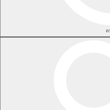
お
※
行政ポイントの付与は1回限りとし、本事業の適用開始日から1年
経過後に行政ポイントの付与可否を判定
します。
※
非化石価値等は行政ポイントの付与可否にかかわらず、町の公共
施設へ提供されるものとします。
※「適用開始日」は原則として、北海道電力株式会社が申込者から
の申込みを受理した直後の買取プランの検針日となります。