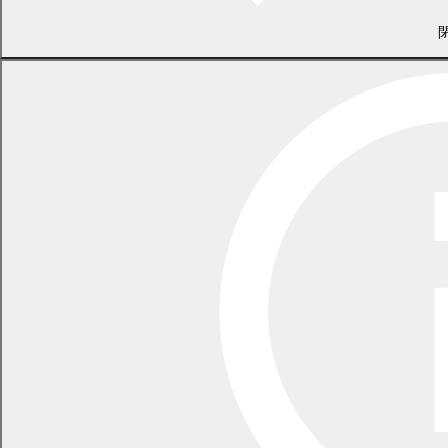
でんエネモール利用規約」に定める「ポイント会員」となり、
エネモプレミアムプランに加入していること。
北海道電力株式会社と買取プランによる契約の発電設備設置場
所における電気需給契約を締結していること。
幕別町商工会が定める「まくPay利用約款」に同意の上、有効
なまくPayカードを保有し、ポイントの付与が可能であるこ
と。
本事業を通じて、北海道電力株式会社が買い取りした非化石価
値等は原則として、その全量を町の公共施設に提供することに
了承すること。
事業による特典
本事業の適用開始日から1年間において、買取プランによる契約
の北海道電力株式会社の買取電力量が
1,670kWh以上
の場合、本事
業への協力に対する特典（幕別町卒FIT再エネ地産地消推進交付金）
として、幕別町商工会が発行する幕別町電子地域通貨「まくPay」
の
行政ポイント
1,000ポイント
を付与
します。