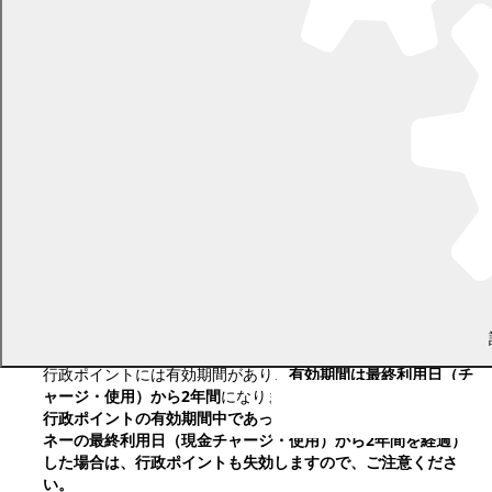
知します。
行政ポイント付与時に行政ポイント付与の対象となる申込者
（以下「特典進呈対象者」といいます。）のまくPayカードの
有効期間が満了し、ポイントを付与できない場合、町は特典進
呈対象者に確認の上、付与方法を決定します。
次のいずれかに該当する場合は、行政ポイント付与の対象外と
します。
（1） 北海道電力株式会社が申込者からの申込みを受理した
日以降に申込対象者の要件に該当しなくなった場合
（2） 過去に本事業によるポイントの付与を受けた買取プラ
ンによる契約及び電気需給契約について、再度本事業の適用を
受ける場合
（3） 特典進呈対象者の事情その他やむを得ない事由によ
り、ポイントを付与できない場合
行政ポイントの詳細は、
行政ポイント制度について
をご確
認ください。
まくPay加盟店（行政ポイントの使用できる店
舗）は
幕別町商工会ホームページ
をご確認ください。
行政ポイントには有効期間があり、
有効期間は最終利用日（チ
ャージ・使用）から2年間
になります。
行政ポイントの有効期間中であっても、カードが失効（電子マ
ネーの最終利用日（現金チャージ・使用）から2年間を経過）
した場合は、行政ポイントも失効しますので、ご注意くださ
い。