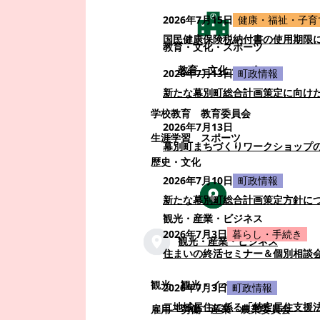
2026年7月15日
健康・福祉・子育
国民健康保険税納付書の使用期限
教育・文化・スポーツ
教育・文化・スポーツ
2026年7月13日
町政情報
新たな幕別町総合計画策定に向け
学校教育
教育委員会
2026年7月13日
生涯学習
スポーツ
幕別町まちづくりワークショップ
歴史・文化
2026年7月10日
町政情報
新たな幕別町総合計画策定方針に
観光・産業・ビジネス
2026年7月3日
暮らし・手続き
観光・産業・ビジネス
住まいの終活セミナー＆個別相談
観光
観光・イベント
2026年7月3日
町政情報
二地域居住に係る「特定居住支援
雇用・労働
産業
農業委員会