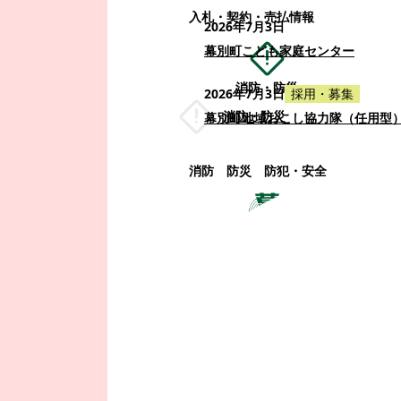
入札・契約・売払情報
2026年7月3日
幕別町こども家庭センター
消防・防災
2026年7月3日
採用・募集
消防・防災
幕別町地域おこし協力隊（任用型
消防
防災
防犯・安全
町政情報
町政情報
監査
広告募集
選挙
町の取り組み
町の概要
町政運営・行政改革