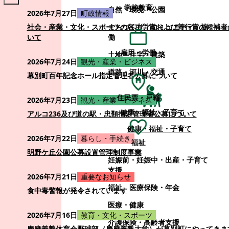
学校教育
自然・環境・公園
2026年7月27日
町政情報
まちづくり・コミュニティ・協
社会・産業・文化・スポーツの各功労賞および善行賞の候補者
働
いて
雇用・労働
土地・住宅・建築
2026年7月24日
観光・産業・ビジネス
道路・河川・交通
幕別町百年記念ホール指定管理者公募について
住民票・戸籍
2026年7月23日
観光・産業・ビジネス
健康・福祉・子育て
アルコ236及び道の駅・忠類指定管理者公募について
健康・福祉・子育て
2026年7月22日
暮らし・手続き
福祉
明野ケ丘公園公募設置管理制度事業
妊娠前・妊娠中・出産・子育て
支援
2026年7月21日
重要なお知らせ
福祉
医療保険・年金
食中毒警報が発令されています
医療・健康
2026年7月16日
教育・文化・スポーツ
介護保険・高齢者支援
慶應義塾体育会野球部（慶應義塾大学）が幕別町にやってきま