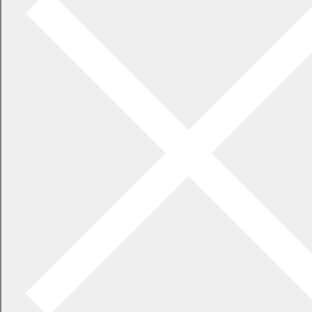
税金
住民税
軽自動車税
その他の税金
町税の納付について
償却資産
変更の手続き
税の証明について
インターネット公売について
こんなとき、どんな手続が必要ですか？
指定公金事務取扱者について
指定納付受託者について
窓口でのキャッシュレス決済の利用について