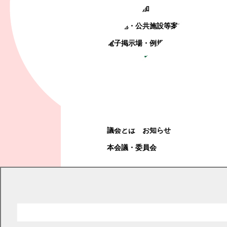
町政への参加
観光地・公共施設等案内
電子掲示場・例規集
幕別町議会
幕別町議会
議会とは
お知らせ
本会議・委員会
現在の位置
トップページ
くらし・手続き
税金
固定資産税
固定資産税