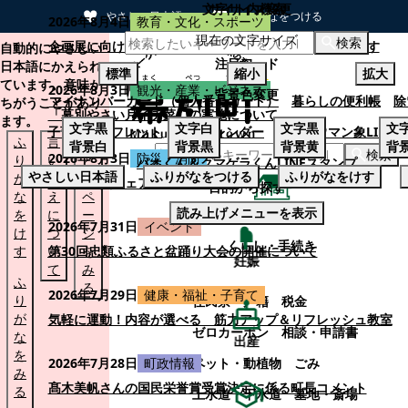
文字サイズ変更
サイト内検索
やさしい日本語
ひらがなをつける
2026年8月4日
教育・文化・スポーツ
現在の文字サイズ
本文へスキップする
検索
企画展に向けて：安東ウメ子さんとの思い出を募集します
自動的にやさしい
注目ワード
日本語にかえられ
標準
縮小
拡大
ています。意味が
2026年8月3日
観光・産業・ビジネス
背景色変更
マイナンバーカード（個人番号カード）
暮らしの便利帳
除
ちがうことがあり
「幕別やさい月イチ菜」の実施について
ます。
文字
黒
文字
白
文字
黒
文
子育てパンフレット
ごみカレンダー
忠類ナウマン象LINE
ふ
言
も
背景
白
背景
黒
背景
黄
背
検索
2026年8月3日
防災・消防
り
い
と
パオくん＆クマゲラくんLINEスタンプ
やさしい日本語
ふりがなをつける
ふりがなをけす
が
替
の
幕別町防災フェアの開催について
目的から探す
な
え
ペ
読み上げメニューを表示
を
に
ー
くらし・手続き
2026年7月31日
イベント
け
つ
ジ
くらし・手続き
す
い
第30回忠類ふるさと盆踊り大会の開催について
を
妊娠
て
み
ふ
る
2026年7月29日
健康・福祉・子育て
り
住民票・戸籍
税金
が
気軽に運動！内容が選べる 筋力アップ＆リフレッシュ教室
ゼロカーボン
相談・申請書
な
出産
を
ペット・動植物
ごみ
2026年7月28日
町政情報
み
髙木美帆さんの国民栄誉賞受賞決定に係る町長コメント
る
上水道・下水道
墓地・斎場