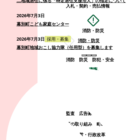
二地域居住に係る「特定居住支援法人」の指定について
入札・契約・売払情報
2026年7月3日
幕別町こども家庭センター
消防・防災
2026年7月3日
採用・募集
消防・防災
幕別町地域おこし協力隊（任用型）を募集します
消防
防災
防犯・安全
町政情報
町政情報
監査
広告募集
選挙
町の取り組み
町の概要
町政運営・行政改革