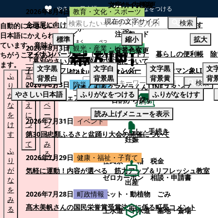
文字サイズ変更
サイト内検索
やさしい日本語
ひらがなをつける
2026年8月4日
教育・文化・スポーツ
現在の文字サイズ
本文へスキップする
検索
企画展に向けて：安東ウメ子さんとの思い出を募集します
自動的にやさしい
注目ワード
日本語にかえられ
標準
縮小
拡大
ています。意味が
2026年8月3日
観光・産業・ビジネス
背景色変更
マイナンバーカード（個人番号カード）
暮らしの便利帳
除
ちがうことがあり
「幕別やさい月イチ菜」の実施について
ます。
文字
黒
文字
白
文字
黒
文
子育てパンフレット
ごみカレンダー
忠類ナウマン象LINE
ふ
言
も
背景
白
背景
黒
背景
黄
背
検索
2026年8月3日
防災・消防
り
い
と
パオくん＆クマゲラくんLINEスタンプ
やさしい日本語
ふりがなをつける
ふりがなをけす
が
替
の
幕別町防災フェアの開催について
目的から探す
な
え
ペ
読み上げメニューを表示
を
に
ー
くらし・手続き
2026年7月31日
イベント
け
つ
ジ
くらし・手続き
す
い
第30回忠類ふるさと盆踊り大会の開催について
を
妊娠
て
み
ふ
る
2026年7月29日
健康・福祉・子育て
り
住民票・戸籍
税金
が
気軽に運動！内容が選べる 筋力アップ＆リフレッシュ教室
ゼロカーボン
相談・申請書
な
出産
を
ペット・動植物
ごみ
2026年7月28日
町政情報
み
髙木美帆さんの国民栄誉賞受賞決定に係る町長コメント
る
上水道・下水道
墓地・斎場