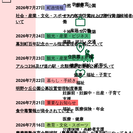
学校教育
自然・環境・公園
2026年7月27日
町政情報
まちづくり・コミュニティ・協
社会・産業・文化・スポーツの各功労賞および善行賞の候補者
働
いて
雇用・労働
土地・住宅・建築
2026年7月24日
観光・産業・ビジネス
道路・河川・交通
幕別町百年記念ホール指定管理者公募について
住民票・戸籍
2026年7月23日
観光・産業・ビジネス
健康・福祉・子育て
アルコ236及び道の駅・忠類指定管理者公募について
健康・福祉・子育て
2026年7月22日
暮らし・手続き
福祉
明野ケ丘公園公募設置管理制度事業
妊娠前・妊娠中・出産・子育て
支援
2026年7月21日
重要なお知らせ
福祉
医療保険・年金
食中毒警報が発令されています
医療・健康
2026年7月16日
教育・文化・スポーツ
介護保険・高齢者支援
慶應義塾体育会野球部（慶應義塾大学）が幕別町にやってきま