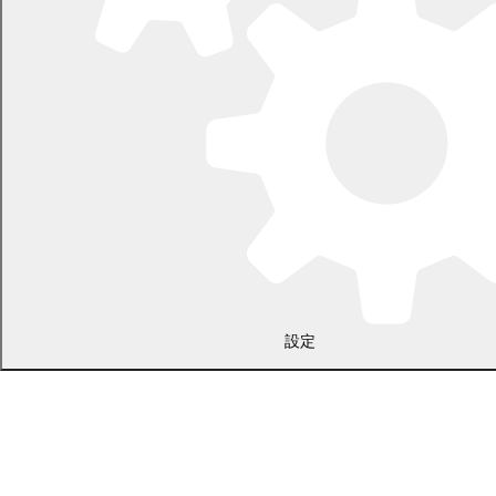
〒089-0692 北海道中川郡幕別町本町130番地1
電話 0155-54-2111
開庁時間：土日・祝日を除く平日の午前8時45分から午後5時30分ま
で
設定