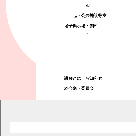
町政への参加
観光地・公共施設等案内
電子掲示場・例規集
幕別町議会
幕別町議会
議会とは
お知らせ
本会議・委員会
現在の位置
トップページ
くらし・手続き
ごみ
町で収集できないもの
町で収集できないもの