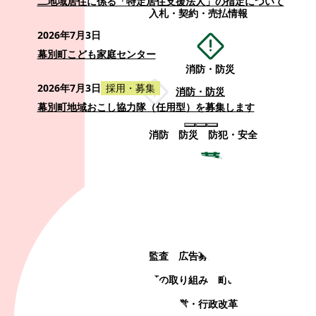
二地域居住に係る「特定居住支援法人」の指定について
入札・契約・売払情報
2026年7月3日
幕別町こども家庭センター
消防・防災
2026年7月3日
採用・募集
消防・防災
幕別町地域おこし協力隊（任用型）を募集します
消防
防災
防犯・安全
町政情報
町政情報
監査
広告募集
選挙
町の取り組み
町の概要
町政運営・行政改革