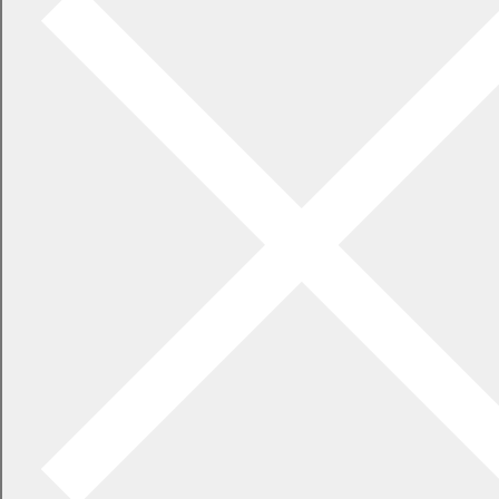
障がい者福祉
国内災害義援金・海外救援金の受付について
DV
生活保護
福祉除雪
【障がいがある方向け】デジタル活用支援講習会等のお知らせ