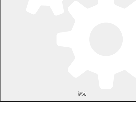
〒089-0692 北海道中川郡幕別町本町130番地1
電話 0155-54-2111
開庁時間：土日・祝日を除く平日の午前8時45分から午後5時30分ま
設定
で