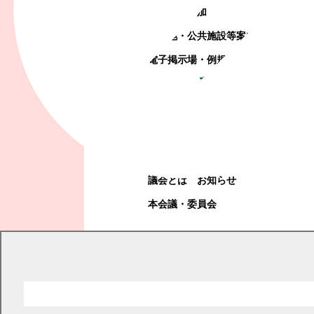
町政への参加
観光地・公共施設等案内
電子掲示場・例規集
幕別町議会
幕別町議会
議会とは
お知らせ
本会議・委員会
現在の位置
トップページ
健康・福祉・子育て
福祉
地域福祉
地域福祉