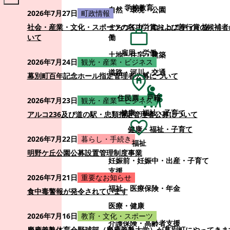
学校教育
自然・環境・公園
2026年7月27日
町政情報
まちづくり・コミュニティ・協
社会・産業・文化・スポーツの各功労賞および善行賞の候補者
働
いて
雇用・労働
土地・住宅・建築
2026年7月24日
観光・産業・ビジネス
道路・河川・交通
幕別町百年記念ホール指定管理者公募について
住民票・戸籍
2026年7月23日
観光・産業・ビジネス
健康・福祉・子育て
アルコ236及び道の駅・忠類指定管理者公募について
健康・福祉・子育て
2026年7月22日
暮らし・手続き
福祉
明野ケ丘公園公募設置管理制度事業
妊娠前・妊娠中・出産・子育て
支援
2026年7月21日
重要なお知らせ
福祉
医療保険・年金
食中毒警報が発令されています
医療・健康
2026年7月16日
教育・文化・スポーツ
介護保険・高齢者支援
慶應義塾体育会野球部（慶應義塾大学）が幕別町にやってきま