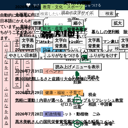
文字サイズ変更
サイト内検索
やさしい日本語
ひらがなをつける
2026年8月4日
教育・文化・スポーツ
現在の文字サイズ
本文へスキップする
検索
企画展に向けて：安東ウメ子さんとの思い出を募集します
自動的にやさしい
注目ワード
日本語にかえられ
標準
縮小
拡大
ています。意味が
2026年8月3日
観光・産業・ビジネス
背景色変更
マイナンバーカード（個人番号カード）
暮らしの便利帳
除
ちがうことがあり
「幕別やさい月イチ菜」の実施について
ます。
文字
黒
文字
白
文字
黒
文
子育てパンフレット
ごみカレンダー
忠類ナウマン象LINE
ふ
言
も
背景
白
背景
黒
背景
黄
背
検索
2026年8月3日
防災・消防
り
い
と
パオくん＆クマゲラくんLINEスタンプ
やさしい日本語
ふりがなをつける
ふりがなをけす
が
替
の
幕別町防災フェアの開催について
目的から探す
な
え
ペ
読み上げメニューを表示
を
に
ー
くらし・手続き
2026年7月31日
イベント
け
つ
ジ
くらし・手続き
す
い
第30回忠類ふるさと盆踊り大会の開催について
を
妊娠
て
み
ふ
る
2026年7月29日
健康・福祉・子育て
り
住民票・戸籍
税金
が
気軽に運動！内容が選べる 筋力アップ＆リフレッシュ教室
ゼロカーボン
相談・申請書
な
出産
を
ペット・動植物
ごみ
2026年7月28日
町政情報
み
髙木美帆さんの国民栄誉賞受賞決定に係る町長コメント
る
上水道・下水道
墓地・斎場