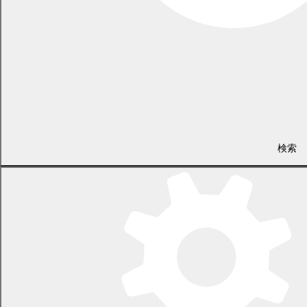
議会事務局
電話 0155-54-6626
（土日・祝日を除く平日の午前8時45分から午後5時30分まで
〔12月29日から1月3日までを除く〕）
検索
〒089-0692 北海道中川郡幕別町本町130番地1
LINEで
共有
Facebookで
共有