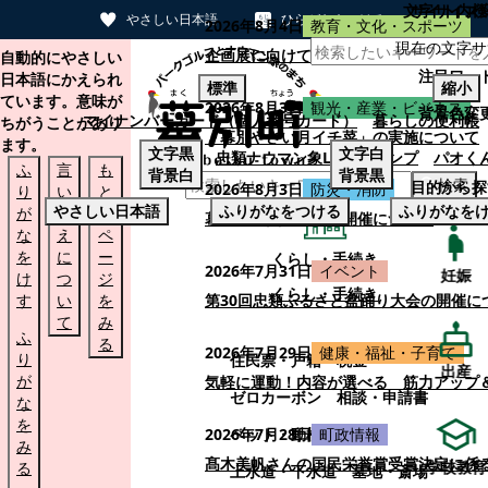
文字サイズ
サイト内検
やさしい日本語
ひらがなをつける
2026年8月4日
教育・文化・スポーツ
現在の文字サ
本文へスキップする
企画展に向けて：安東ウメ子さんとの思
自動的にやさしい
注目ワー
日本語にかえられ
標準
縮小
ています。意味が
2026年8月3日
観光・産業・ビジネス
背景色変
マイナンバーカード（個人番号カード）
暮らしの便利帳
ちがうことがあり
「幕別やさい月イチ菜」の実施について
ます。
文字
黒
文字
白
忠類ナウマン象LINEスタンプ
パオく
ふ
言
も
背景
白
背景
黒
検索
目的から探
2026年8月3日
防災・消防
り
い
と
やさしい日本語
ふりがなをつける
ふりがなを
が
替
の
幕別町防災フェアの開催について
な
え
ペ
を
に
ー
くらし・手続き
2026年7月31日
イベント
妊娠
け
つ
ジ
くらし・手続き
す
い
を
第30回忠類ふるさと盆踊り大会の開催に
て
み
ふ
る
2026年7月29日
健康・福祉・子育て
り
住民票・戸籍
税金
出産
が
気軽に運動！内容が選べる 筋力アップ
ゼロカーボン
相談・申請書
な
を
ペット・動植物
ごみ
2026年7月28日
町政情報
み
髙木美帆さんの国民栄誉賞受賞決定に係
学校教育
る
上水道・下水道
墓地・斎場