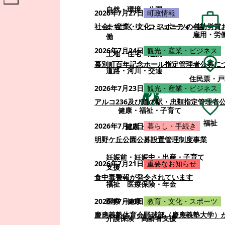
自然・環境・公園
2026年7月27日
町政情報
まちづくり・コミュニティ・協
社会・産業・文化・スポーツの各功労賞
雇用・労
働
2026年7月24日
観光・産業・ビジネス
土地・住宅・建築
幕別町百年記念ホール指定管理者公募に
道路・河川・交通
住民票・戸
2026年7月23日
観光・産業・ビジネス
アルコ236及び道の駅・忠類指定管理者
健康・福祉・子育て
福祉
2026年7月22日
暮らし・手続き
健康・福祉・子育て
明野ケ丘公園公募設置管理制度事業
妊娠前・妊娠中・出産・子育て
2026年7月21日
重要なお知らせ
支援
食中毒警報が発令されています
福祉
医療保険・年金
医療・健康
2026年7月16日
教育・文化・スポーツ
慶應義塾体育会野球部（慶應義塾大学）
介護保険・高齢者支援