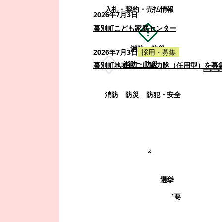
入札・契約・売払情報
2026年7月3日
幕別町こども家庭センター
消防・防災
2026年7月3日
採用・募集
消防・防災
幕別町地域おこし協力隊（任用型）を募
消防
防災
防犯・安全
町政情報
町政情報
監査
広告募集
選挙
町の取り組み
町の概要
町政運営・行政改革