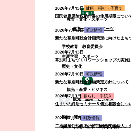
2026年7月15日
健康・福祉・子育て
国民健康保険税納付書の使用期限につい
教育・文化・スポーツ
教育・文化・スポーツ
2026年7月13日
町政情報
新たな幕別町総合計画策定に向けたまち
学校教育
教育委員会
2026年7月13日
生涯学習
スポーツ
幕別町まちづくりワークショップの実施
歴史・文化
2026年7月10日
町政情報
新たな幕別町総合計画策定方針について
観光・産業・ビジネス
2026年7月3日
暮らし・手続き
観光・産業・ビジネス
住まいの終活セミナー＆個別相談会につ
観光
観光・イベント
2026年7月3日
町政情報
二地域居住に係る「特定居住支援法人」
雇用・労働
産業
農業委員会