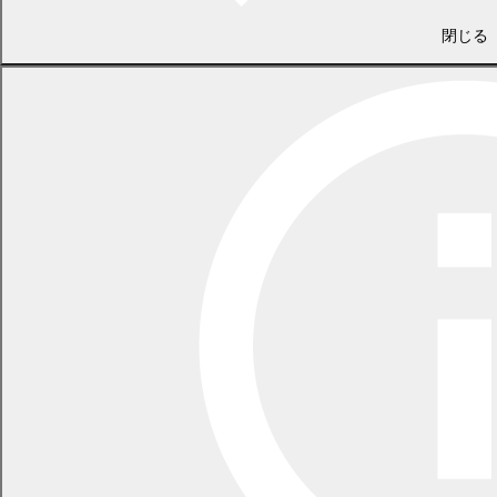
閉じる
藤原 孟
(
PDF 585.9 KB)
増田武夫
(
PDF 559.1 KB)
谷口和弥
(
PDF 531.8 KB)
野原恵子
(
PDF 525.0 KB)
中橋友子
(
PDF 567.8 KB)
18ページ～19ページ
(
平成21年度予算審査特別委員会Q＆A
PDF 1093.3 KB)
20ページ
(
PDF 442.0
一般質問項目、議会日誌
KB)
前の記事
記事一覧
次の記事