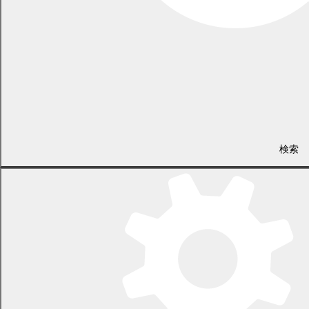
〒089-0692 北海道中川郡幕別町本町130番地1
LINEで
共有
Facebookで
共有
検索