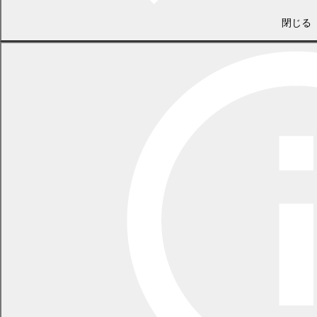
谷口和弥
(
PDF 611.2 KB)
閉じる
野原恵子
(
PDF 633.3 KB)
中橋友子
(
PDF 604.2 KB)
14ページ
(
PDF 396.2
一般質問項目、議会日誌
KB)
前の記事
記事一覧
次の記事