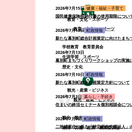
2026年7月15日
健康・福祉・子育て
国民健康保険税納付書の使用期限につい
教育・文化・スポーツ
教育・文化・スポーツ
2026年7月13日
町政情報
新たな幕別町総合計画策定に向けたまち
学校教育
教育委員会
2026年7月13日
生涯学習
スポーツ
幕別町まちづくりワークショップの実施
歴史・文化
2026年7月10日
町政情報
新たな幕別町総合計画策定方針について
観光・産業・ビジネス
2026年7月3日
暮らし・手続き
観光・産業・ビジネス
住まいの終活セミナー＆個別相談会につ
観光
観光・イベント
2026年7月3日
町政情報
二地域居住に係る「特定居住支援法人」
雇用・労働
産業
農業委員会