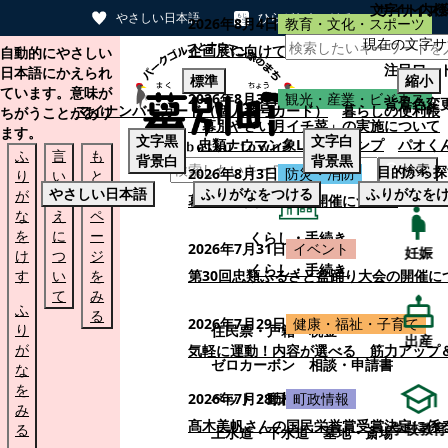
文字サイズ
サイト内検
やさしい日本語
ひらがなをつける
2026年8月4日
教育・文化・スポーツ
現在の文字サ
本文へスキップする
企画展に向けて：安東ウメ子さんとの思
自動的にやさしい
注目ワー
日本語にかえられ
標準
縮小
ています。意味が
2026年8月3日
観光・産業・ビジネス
背景色変
マイナンバーカード（個人番号カード）
暮らしの便利帳
ちがうことがあり
「幕別やさい月イチ菜」の実施について
ます。
文字
黒
文字
白
忠類ナウマン象LINEスタンプ
パオく
ふ
言
も
背景
白
背景
黒
検索
目的から探
2026年8月3日
防災・消防
り
い
と
やさしい日本語
ふりがなをつける
ふりがなを
が
替
の
幕別町防災フェアの開催について
な
え
ペ
を
に
ー
くらし・手続き
2026年7月31日
イベント
妊娠
け
つ
ジ
くらし・手続き
す
い
を
第30回忠類ふるさと盆踊り大会の開催に
て
み
ふ
る
2026年7月29日
健康・福祉・子育て
り
住民票・戸籍
税金
出産
が
気軽に運動！内容が選べる 筋力アップ
ゼロカーボン
相談・申請書
な
を
ペット・動植物
ごみ
2026年7月28日
町政情報
み
髙木美帆さんの国民栄誉賞受賞決定に係
学校教育
る
上水道・下水道
墓地・斎場