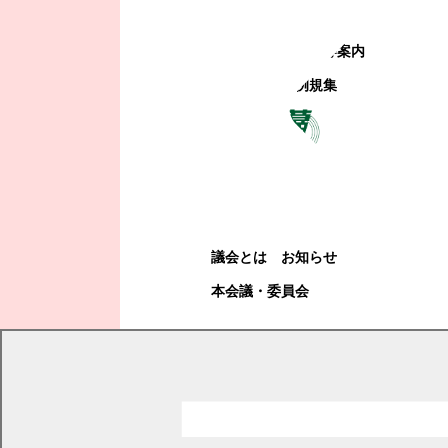
町政への参加
観光地・公共施設等案内
電子掲示場・例規集
幕別町議会
幕別町議会
議会とは
お知らせ
本会議・委員会
現在の位置
トップページ
幕別町議会
議会だより
2009年
議会だより 2009年2月号
議会だより 2009年2月号