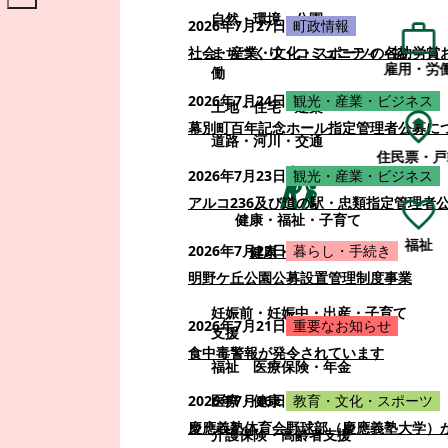
自然・環境・公園
2026年7月27日
町政情報
まちづくり・コミュニティ・協
社会・産業・文化・スポーツの各功労賞
雇用・労
働
2026年7月24日
観光・産業・ビジネス
土地・住宅・建築
幕別町百年記念ホール指定管理者公募に
道路・河川・交通
住民票・戸
2026年7月23日
観光・産業・ビジネス
アルコ236及び道の駅・忠類指定管理者
健康・福祉・子育て
福祉
2026年7月22日
暮らし・手続き
健康・福祉・子育て
明野ケ丘公園公募設置管理制度事業
妊娠前・妊娠中・出産・子育て
2026年7月21日
重要なお知らせ
支援
食中毒警報が発令されています
福祉
医療保険・年金
医療・健康
2026年7月16日
教育・文化・スポーツ
慶應義塾体育会野球部（慶應義塾大学）
介護保険・高齢者支援