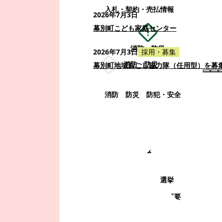
入札・契約・売払情報
2026年7月3日
幕別町こども家庭センター
消防・防災
2026年7月3日
採用・募集
消防・防災
幕別町地域おこし協力隊（任用型）を募
消防
防災
防犯・安全
町政情報
町政情報
監査
広告募集
選挙
町の取り組み
町の概要
町政運営・行政改革