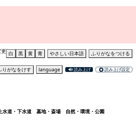
変更
白
黒
黄
青
やさしい日本語
ふりがなをつける
ふりがなをけす
language
読み上げ
読み上げ設定
上水道・下水道
墓地・斎場
自然・環境・公園