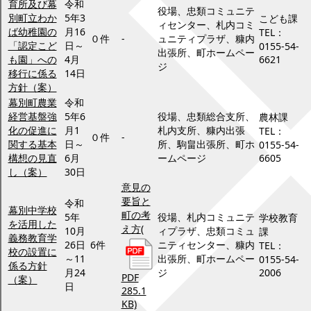
育所及び幕
令和
役場、忠類コミュニテ
別町立わか
5年3
こども課
ィセンター、札内コミ
ば幼稚園の
月16
TEL：
０件
-
ュニティプラザ、糠内
「認定こど
日～
0155-54-
出張所、町ホームペー
も園」への
4月
6621
ジ
移行に係る
14日
方針（案）
幕別町農業
令和
経営基盤強
5年6
役場、忠類総合支所、
農林課
化の促進に
月1
札内支所、糠内出張
TEL：
０件
-
関する基本
日～
所、駒畠出張所、町ホ
0155-54-
構想の見直
6月
ームページ
6605
し（案）
30日
意見の
要旨と
令和
幕別中学校
町の考
5年
役場、札内コミュニテ
学校教育
を活用した
え方
(
10月
ィプラザ、忠類コミュ
課
義務教育学
26日
6件
ニティセンター、糠内
TEL：
校の設置に
～11
出張所、町ホームペー
0155-54-
係る方針
月24
ジ
2006
PDF
（案）
日
285.1
KB)