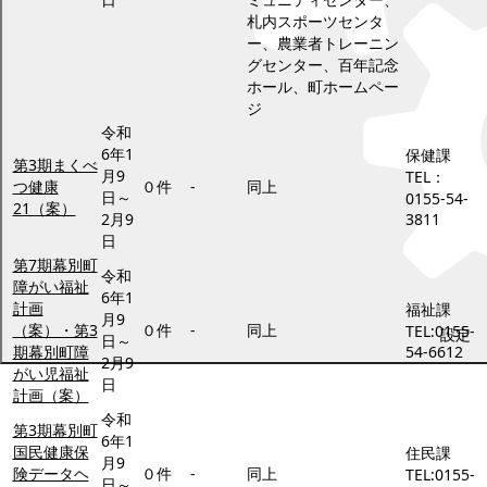
札内スポーツセンタ
ー、農業者トレーニン
グセンター、百年記念
ホール、町ホームペー
ジ
令和
6年1
保健課
第3期まくべ
月9
TEL：
つ健康
０件
-
同上
日～
0155-54-
21（案）
2月9
3811
日
第7期幕別町
令和
障がい福祉
6年1
計画
福祉課
月9
（案）・第3
０件
-
同上
TEL:0155-
設定
日～
期幕別町障
54-6612
2月9
がい児福祉
日
計画（案）
令和
第3期幕別町
6年1
国民健康保
住民課
月9
険データヘ
０件
-
同上
TEL:0155-
日～