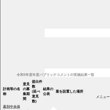
令和5年度パブリックコメント
ページID：17006566
更新日2025年3月3日
印刷プレビュー
パブリックコメントとは
パブリックコメント（住民意見募集）とは、幕別町の計画や方針
などの基本的な政策などを策定または改定する際に、施設案を公表
して広く町民の意見を募集し、提出された意見等を考慮して施策を
決定するとともに、寄せられた意見に対する町の考え方を公表し、
行政運営における公正の確保と透明性の向上を図り町民との協働に
よる町政の推進を目的とするものです。
パブリックコメントの実施結果
令和5年度年度パブリックコメントの実施結果一覧
提出件
意見
数
計画等の名
の募
結果の
(延べ
案を設置した場所
称
集期
公表
意見
メニュー
間
数)
幕別中央保