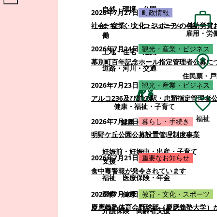
自然・環境・公園
2026年7月27日
町政情報
まちづくり・コミュニティ・協
社会・産業・文化・スポーツの各功労賞
雇用・労
働
2026年7月24日
観光・産業・ビジネス
土地・住宅・建築
幕別町百年記念ホール指定管理者公募に
道路・河川・交通
住民票・戸
2026年7月23日
観光・産業・ビジネス
アルコ236及び道の駅・忠類指定管理者
健康・福祉・子育て
福祉
2026年7月22日
暮らし・手続き
健康・福祉・子育て
明野ケ丘公園公募設置管理制度事業
妊娠前・妊娠中・出産・子育て
2026年7月21日
重要なお知らせ
支援
食中毒警報が発令されています
福祉
医療保険・年金
医療・健康
2026年7月16日
教育・文化・スポーツ
慶應義塾体育会野球部（慶應義塾大学）
介護保険・高齢者支援