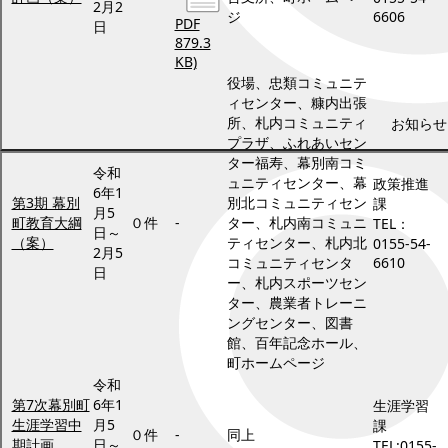
2月2
ジ
6606
PDF
日
879.3
KB)
役場、忠類コミュニテ
ィセンター、糠内出張
所、札内コミュニティ
お知らせ
プラザ、ふれあいセン
ター福寿、幕別南コミ
令和
ュニティセンター、幕
政策推進
6年1
第3期 幕別
別北コミュニティセン
課
月5
町教育大綱
０件
-
ター、札内南コミュニ
TEL：
日～
（案）
ティセンター、札内北
0155-54-
2月5
コミュニティセンタ
6610
日
ー、札内スポーツセン
ター、農業者トレーニ
ングセンター、図書
館、百年記念ホール、
町ホームページ
令和
第7次幕別町
6年1
生涯学習
生涯学習中
月5
課
０件
-
同上
期計画
日～
TEL:0155-