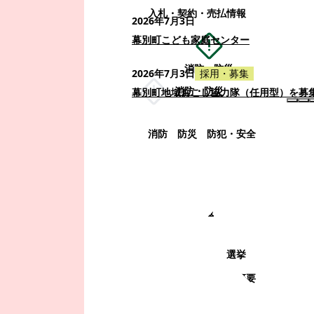
入札・契約・売払情報
2026年7月3日
幕別町こども家庭センター
消防・防災
2026年7月3日
採用・募集
消防・防災
幕別町地域おこし協力隊（任用型）を募
消防
防災
防犯・安全
町政情報
町政情報
監査
広告募集
選挙
町の取り組み
町の概要
町政運営・行政改革