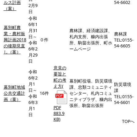
ルス計画
54-6602
2月9
（案）
日
令和
6年1
幕別町農
月31
農林課、経済建設課、
業・農村振
農林課
日～
札内支所、糠内出張
興計画2018
０件
TEL:0155-
令和
所、駒畠出張所、町ホ
の後期見直
54-6605
6年2
ームページ
し（案）
月29
日
意見の
令和
要旨と
6年2
町の考
幕別町役場、防災環境
月1
防災環境
え方
(
幕別町地域
課、忠類コミュニティ
日～
課
公共交通計
16件
センター、札内コミュ
令和
TEL:0155-
画（案）
ニティプラザ、糠内出
6年3
54-6601
張所、駒畠出張所
PDF
月1
883.9
日
KB)
TOPへ