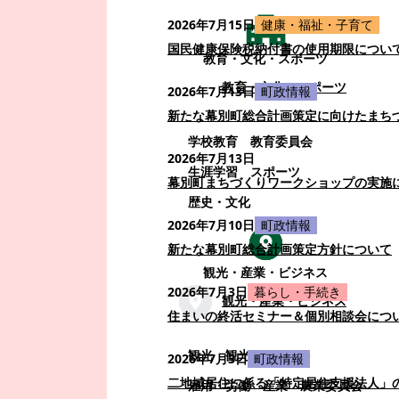
2026年7月15日
健康・福祉・子育て
国民健康保険税納付書の使用期限につい
教育・文化・スポーツ
教育・文化・スポーツ
2026年7月13日
町政情報
新たな幕別町総合計画策定に向けたまち
学校教育
教育委員会
2026年7月13日
生涯学習
スポーツ
幕別町まちづくりワークショップの実施
歴史・文化
2026年7月10日
町政情報
新たな幕別町総合計画策定方針について
観光・産業・ビジネス
2026年7月3日
暮らし・手続き
観光・産業・ビジネス
住まいの終活セミナー＆個別相談会につ
観光
観光・イベント
2026年7月3日
町政情報
二地域居住に係る「特定居住支援法人」
雇用・労働
産業
農業委員会