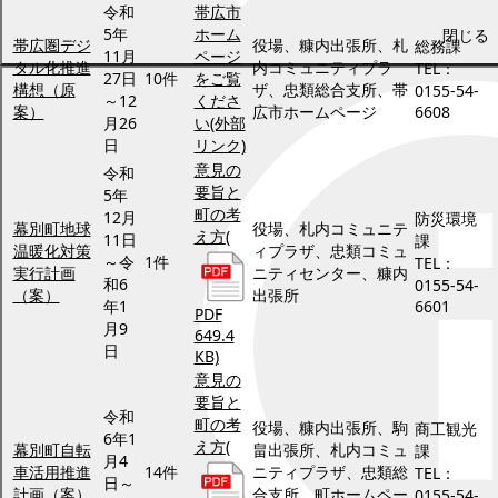
令和
帯広市
5年
ホーム
閉じる
帯広圏デジ
役場、糠内出張所、札
総務課
11月
ページ
タル化推進
内コミュニティプラ
TEL：
27日
10件
をご覧
構想（原
ザ、忠類総合支所、帯
0155-54-
～12
くださ
案）
広市ホームページ
6608
月26
い(外部
日
リンク)
意見の
令和
要旨と
5年
町の考
12月
防災環境
幕別町地球
役場、札内コミュニテ
え方
(
11日
課
温暖化対策
ィプラザ、忠類コミュ
～令
1件
TEL：
実行計画
ニティセンター、糠内
和6
0155-54-
（案）
出張所
年1
6601
PDF
月9
649.4
日
KB)
意見の
要旨と
令和
町の考
役場、糠内出張所、駒
商工観光
6年1
え方
(
幕別町自転
畠出張所、札内コミュ
課
月4
車活用推進
14件
ニティプラザ、忠類総
TEL：
日～
計画（案）
合支所、町ホームペー
0155-54-