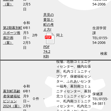
（案）
2月5
54-2006
日
意見の
要旨と
令和
町の考
第2期幕別町
6年1
生涯学習
え方
(
スポーツ推
月5
課
2件
同上
進計画
日～
TEL:0155-
（案）
2月5
54-2006
PDF
日
74.2
検索
KB)
役場、忠類コミュニテ
ィセンター、糠内出張
所、札内コミュニティ
プラザ、保健福祉セン
ター、ふれあいセンタ
令和
ー福寿、幕別南コミュ
幕別町高齢
6年1
ニティセンター、幕別
保健課
者保健福祉
月9
北コミュニティセンタ
０件
-
TEL:0155-
ビジョン
日～
ー、札内南コミュニテ
54-3811
2024（案）
2月9
ィセンター、札内北コ
日
ミュニティセンター、