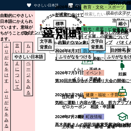
文字サイズ
サイト内検
やさしい日本語
ひらがなをつける
2026年8月4日
教育・文化・スポーツ
現在の文字サ
本文へスキップする
企画展に向けて：安東ウメ子さんとの思
自動的にやさしい
注目ワー
日本語にかえられ
標準
縮小
ています。意味が
2026年8月3日
観光・産業・ビジネス
背景色変
マイナンバーカード（個人番号カード）
暮らしの便利帳
ちがうことがあり
「幕別やさい月イチ菜」の実施について
ます。
文字
黒
文字
白
忠類ナウマン象LINEスタンプ
パオく
ふ
言
も
背景
白
背景
黒
検索
目的から探
2026年8月3日
防災・消防
り
い
と
やさしい日本語
ふりがなをつける
ふりがなを
が
替
の
幕別町防災フェアの開催について
な
え
ペ
を
に
ー
くらし・手続き
2026年7月31日
イベント
妊娠
け
つ
ジ
くらし・手続き
す
い
を
第30回忠類ふるさと盆踊り大会の開催に
て
み
ふ
る
2026年7月29日
健康・福祉・子育て
り
住民票・戸籍
税金
出産
が
気軽に運動！内容が選べる 筋力アップ
ゼロカーボン
相談・申請書
な
を
ペット・動植物
ごみ
2026年7月28日
町政情報
み
髙木美帆さんの国民栄誉賞受賞決定に係
学校教育
る
上水道・下水道
墓地・斎場