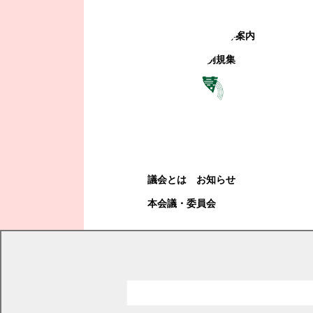
町政への参加
観光地・公共施設等案内
電子掲示場・例規集
幕別町議会
幕別町議会
議会とは
お知らせ
本会議・委員会
現在の位置
トップページ
町政情報
町政への参加
パブリックコメント（意見募集）
令和5年度パブリックコメント