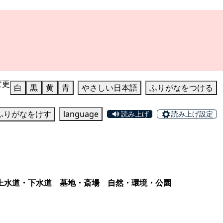
変更
白
黒
黄
青
やさしい日本語
ふりがなをつける
ふりがなをけす
language
読み上げ
読み上げ設定
上水道・下水道
墓地・斎場
自然・環境・公園