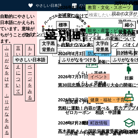
文字サイズ
サイト内検
やさしい日本語
ひらがなをつける
2026年8月4日
教育・文化・スポーツ
現在の文字サ
本文へスキップする
企画展に向けて：安東ウメ子さんとの思
自動的にやさしい
注目ワー
日本語にかえられ
標準
縮小
ています。意味が
2026年8月3日
観光・産業・ビジネス
背景色変
マイナンバーカード（個人番号カード）
暮らしの便利帳
ちがうことがあり
「幕別やさい月イチ菜」の実施について
ます。
文字
黒
文字
白
忠類ナウマン象LINEスタンプ
パオく
ふ
言
も
背景
白
背景
黒
検索
目的から探
2026年8月3日
防災・消防
り
い
と
やさしい日本語
ふりがなをつける
ふりがなを
が
替
の
幕別町防災フェアの開催について
な
え
ペ
を
に
ー
くらし・手続き
2026年7月31日
イベント
妊娠
け
つ
ジ
くらし・手続き
す
い
を
第30回忠類ふるさと盆踊り大会の開催に
て
み
ふ
る
2026年7月29日
健康・福祉・子育て
り
住民票・戸籍
税金
出産
が
気軽に運動！内容が選べる 筋力アップ
ゼロカーボン
相談・申請書
な
を
ペット・動植物
ごみ
2026年7月28日
町政情報
み
髙木美帆さんの国民栄誉賞受賞決定に係
学校教育
る
上水道・下水道
墓地・斎場