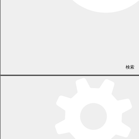
政策推進課 政策推進担当
電話 0155-54-6610
/ FAX 0155-54-3727
（土日・祝日を除く平日の午前8時45分から午後5時30分まで
検索
〔12月29日から1月3日までを除く〕）
〒089-0692 北海道中川郡幕別町本町130番地1
LINEで
共有
Facebookで
共有