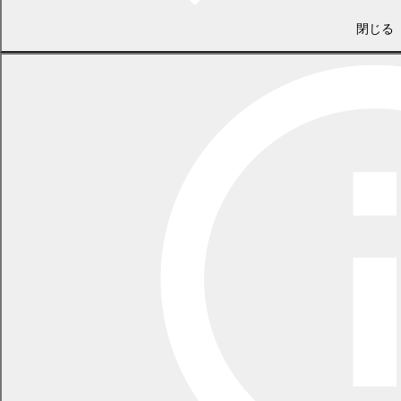
P16～23…お知らせ
P25～24…募集
閉じる
P26～27…スポーツ・健康講座
16~31ページ
(
PDF
P28…幕別町消費者被害防止ネットワー
クニュース
1890.3 KB)
P29…図書館
P30～31…百年記念ホール 講座・公
演案内
32ページ
(
PDF 554.1
暮らしのカレンダー
KB)
広報4月号
(
PDF
全ページ
6271.7 KB)
前の記事
次の記事
当サイトでは、一部のコンテンツをPDF形式で提供しております。
PDFファイルをご覧いただくには、Adobe Acrobat Readerが必要
です。お持ちでない場合は、以下のリンクからダウンロードしてご