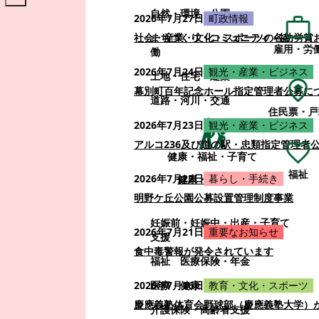
自然・環境・公園
2026年7月27日
町政情報
まちづくり・コミュニティ・協
社会・産業・文化・スポーツの各功労賞
雇用・労
働
2026年7月24日
観光・産業・ビジネス
土地・住宅・建築
幕別町百年記念ホール指定管理者公募に
道路・河川・交通
住民票・戸
2026年7月23日
観光・産業・ビジネス
アルコ236及び道の駅・忠類指定管理者
健康・福祉・子育て
福祉
2026年7月22日
暮らし・手続き
健康・福祉・子育て
明野ケ丘公園公募設置管理制度事業
妊娠前・妊娠中・出産・子育て
2026年7月21日
重要なお知らせ
支援
食中毒警報が発令されています
福祉
医療保険・年金
医療・健康
2026年7月16日
教育・文化・スポーツ
慶應義塾体育会野球部（慶應義塾大学）
介護保険・高齢者支援