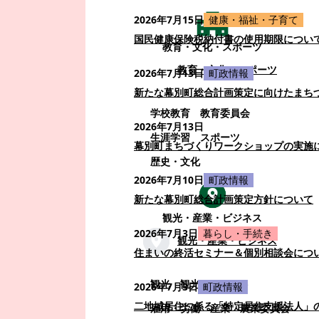
2026年7月15日
健康・福祉・子育て
国民健康保険税納付書の使用期限につい
教育・文化・スポーツ
教育・文化・スポーツ
2026年7月13日
町政情報
新たな幕別町総合計画策定に向けたまち
学校教育
教育委員会
2026年7月13日
生涯学習
スポーツ
幕別町まちづくりワークショップの実施
歴史・文化
2026年7月10日
町政情報
新たな幕別町総合計画策定方針について
観光・産業・ビジネス
2026年7月3日
暮らし・手続き
観光・産業・ビジネス
住まいの終活セミナー＆個別相談会につ
観光
観光・イベント
2026年7月3日
町政情報
二地域居住に係る「特定居住支援法人」
雇用・労働
産業
農業委員会