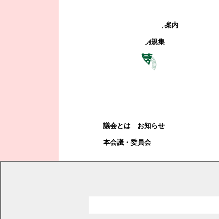
町政への参加
観光地・公共施設等案内
電子掲示場・例規集
幕別町議会
幕別町議会
議会とは
お知らせ
本会議・委員会
現在の位置
トップページ
町政情報
町の概要
広報まくべつ
2020年
広報まくべつ 2020年4月号