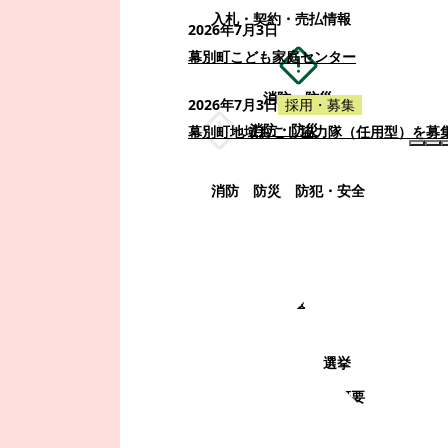
入札・契約・売払情報
2026年7月3日
幕別町こども家庭センター
消防・防災
2026年7月3日
採用・募集
消防・防災
幕別町地域おこし協力隊（任用型）を募
消防
防災
防犯・安全
町政情報
町政情報
監査
広告募集
選挙
町の取り組み
町の概要
町政運営・行政改革