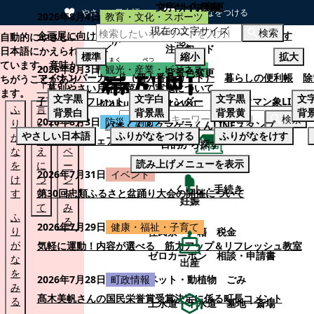
文字サイズ変更
サイト内検索
やさしい日本語
ひらがなをつける
2026年8月4日
教育・文化・スポーツ
現在の文字サイズ
本文へスキップする
検索
企画展に向けて：安東ウメ子さんとの思い出を募集します
自動的にやさしい
注目ワード
日本語にかえられ
標準
縮小
拡大
ています。意味が
2026年8月3日
観光・産業・ビジネス
背景色変更
マイナンバーカード（個人番号カード）
暮らしの便利帳
除
ちがうことがあり
「幕別やさい月イチ菜」の実施について
ます。
文字
黒
文字
白
文字
黒
文
子育てパンフレット
ごみカレンダー
忠類ナウマン象LINE
ふ
言
も
背景
白
背景
黒
背景
黄
背
検索
2026年8月3日
防災・消防
り
い
と
パオくん＆クマゲラくんLINEスタンプ
やさしい日本語
ふりがなをつける
ふりがなをけす
が
替
の
幕別町防災フェアの開催について
目的から探す
な
え
ペ
読み上げメニューを表示
を
に
ー
くらし・手続き
2026年7月31日
イベント
け
つ
ジ
くらし・手続き
す
い
第30回忠類ふるさと盆踊り大会の開催について
を
妊娠
て
み
ふ
る
2026年7月29日
健康・福祉・子育て
り
住民票・戸籍
税金
が
気軽に運動！内容が選べる 筋力アップ＆リフレッシュ教室
ゼロカーボン
相談・申請書
な
出産
を
ペット・動植物
ごみ
2026年7月28日
町政情報
み
髙木美帆さんの国民栄誉賞受賞決定に係る町長コメント
る
上水道・下水道
墓地・斎場