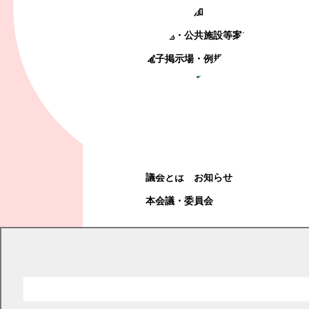
町政への参加
観光地・公共施設等案内
電子掲示場・例規集
幕別町議会
幕別町議会
議会とは
お知らせ
本会議・委員会
現在の位置
トップページ
教育・文化・スポーツ
スポーツ
日本体育大学連携事業