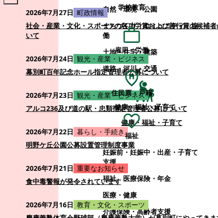
学校教育
自然・環境・公園
2026年7月27日
町政情報
まちづくり・コミュニティ・協
社会・産業・文化・スポーツの各功労賞および善行賞の候補者
働
いて
雇用・労働
土地・住宅・建築
2026年7月24日
観光・産業・ビジネス
道路・河川・交通
幕別町百年記念ホール指定管理者公募について
住民票・戸籍
2026年7月23日
観光・産業・ビジネス
健康・福祉・子育て
アルコ236及び道の駅・忠類指定管理者公募について
健康・福祉・子育て
2026年7月22日
暮らし・手続き
福祉
明野ケ丘公園公募設置管理制度事業
妊娠前・妊娠中・出産・子育て
支援
2026年7月21日
重要なお知らせ
福祉
医療保険・年金
食中毒警報が発令されています
医療・健康
2026年7月16日
教育・文化・スポーツ
介護保険・高齢者支援
慶應義塾体育会野球部（慶應義塾大学）が幕別町にやってきま