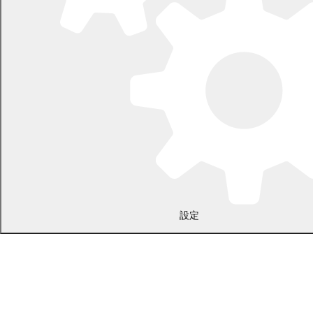
電話 0155-54-2111
開庁時間：土日・祝日を除く平日の午前8時45分から午後5時30分ま
で
設定