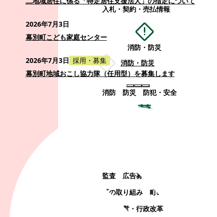
二地域居住に係る「特定居住支援法人」の指定について
入札・契約・売払情報
2026年7月3日
幕別町こども家庭センター
消防・防災
2026年7月3日
採用・募集
消防・防災
幕別町地域おこし協力隊（任用型）を募集します
消防
防災
防犯・安全
町政情報
町政情報
監査
広告募集
選挙
町の取り組み
町の概要
町政運営・行政改革