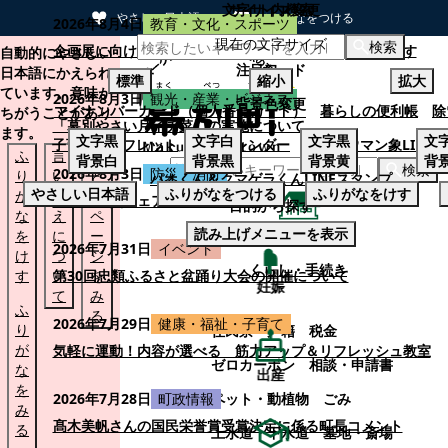
文字サイズ変更
サイト内検索
やさしい日本語
ひらがなをつける
2026年8月4日
教育・文化・スポーツ
現在の文字サイズ
本文へスキップする
検索
企画展に向けて：安東ウメ子さんとの思い出を募集します
自動的にやさしい
注目ワード
日本語にかえられ
標準
縮小
拡大
ています。意味が
2026年8月3日
観光・産業・ビジネス
背景色変更
マイナンバーカード（個人番号カード）
暮らしの便利帳
除
ちがうことがあり
「幕別やさい月イチ菜」の実施について
ます。
文字
黒
文字
白
文字
黒
文
子育てパンフレット
ごみカレンダー
忠類ナウマン象LINE
ふ
言
も
背景
白
背景
黒
背景
黄
背
検索
2026年8月3日
防災・消防
り
い
と
パオくん＆クマゲラくんLINEスタンプ
やさしい日本語
ふりがなをつける
ふりがなをけす
が
替
の
幕別町防災フェアの開催について
目的から探す
な
え
ペ
読み上げメニューを表示
を
に
ー
くらし・手続き
2026年7月31日
イベント
け
つ
ジ
くらし・手続き
す
い
第30回忠類ふるさと盆踊り大会の開催について
を
妊娠
て
み
ふ
る
2026年7月29日
健康・福祉・子育て
り
住民票・戸籍
税金
が
気軽に運動！内容が選べる 筋力アップ＆リフレッシュ教室
ゼロカーボン
相談・申請書
な
出産
を
ペット・動植物
ごみ
2026年7月28日
町政情報
み
髙木美帆さんの国民栄誉賞受賞決定に係る町長コメント
る
上水道・下水道
墓地・斎場