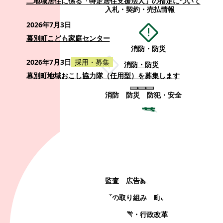
二地域居住に係る「特定居住支援法人」の指定について
入札・契約・売払情報
2026年7月3日
幕別町こども家庭センター
消防・防災
2026年7月3日
採用・募集
消防・防災
幕別町地域おこし協力隊（任用型）を募集します
消防
防災
防犯・安全
町政情報
町政情報
監査
広告募集
選挙
町の取り組み
町の概要
町政運営・行政改革