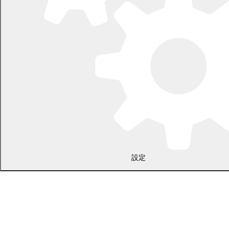
〒089-0692 北海道中川郡幕別町本町130番地1
電話 0155-54-2111
開庁時間：土日・祝日を除く平日の午前8時45分から午後5時30分ま
で
設定