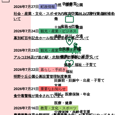
学校教育
自然・環境・公園
2026年7月27日
町政情報
まちづくり・コミュニティ・協
社会・産業・文化・スポーツの各功労賞および善行賞の候補者
働
いて
雇用・労働
土地・住宅・建築
2026年7月24日
観光・産業・ビジネス
道路・河川・交通
幕別町百年記念ホール指定管理者公募について
住民票・戸籍
2026年7月23日
観光・産業・ビジネス
健康・福祉・子育て
アルコ236及び道の駅・忠類指定管理者公募について
健康・福祉・子育て
2026年7月22日
暮らし・手続き
福祉
明野ケ丘公園公募設置管理制度事業
妊娠前・妊娠中・出産・子育て
支援
2026年7月21日
重要なお知らせ
福祉
医療保険・年金
食中毒警報が発令されています
医療・健康
2026年7月16日
教育・文化・スポーツ
介護保険・高齢者支援
慶應義塾体育会野球部（慶應義塾大学）が幕別町にやってきま