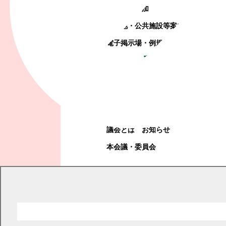
町政への参加
観光地・公共施設等案内
電子掲示場・例規集
幕別町議会
幕別町議会
議会とは
お知らせ
本会議・委員会
現在の位置
トップページ
教育・文化・スポーツ
学校教育
小学校・中学校の入学・転校