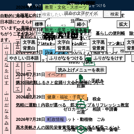
文字サイズ変更
サイト内検索
やさしい日本語
ひらがなをつける
2026年8月4日
教育・文化・スポーツ
現在の文字サイズ
本文へスキップする
検索
企画展に向けて：安東ウメ子さんとの思い出を募集します
自動的にやさしい
注目ワード
日本語にかえられ
標準
縮小
拡大
ています。意味が
2026年8月3日
観光・産業・ビジネス
背景色変更
マイナンバーカード（個人番号カード）
暮らしの便利帳
除
ちがうことがあり
「幕別やさい月イチ菜」の実施について
ます。
文字
黒
文字
白
文字
黒
文
子育てパンフレット
ごみカレンダー
忠類ナウマン象LINE
ふ
言
も
背景
白
背景
黒
背景
黄
背
検索
2026年8月3日
防災・消防
り
い
と
パオくん＆クマゲラくんLINEスタンプ
やさしい日本語
ふりがなをつける
ふりがなをけす
が
替
の
幕別町防災フェアの開催について
目的から探す
な
え
ペ
読み上げメニューを表示
を
に
ー
くらし・手続き
2026年7月31日
イベント
け
つ
ジ
くらし・手続き
す
い
第30回忠類ふるさと盆踊り大会の開催について
を
妊娠
て
み
ふ
る
2026年7月29日
健康・福祉・子育て
り
住民票・戸籍
税金
が
気軽に運動！内容が選べる 筋力アップ＆リフレッシュ教室
ゼロカーボン
相談・申請書
な
出産
を
ペット・動植物
ごみ
2026年7月28日
町政情報
み
髙木美帆さんの国民栄誉賞受賞決定に係る町長コメント
る
上水道・下水道
墓地・斎場