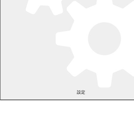
電話 0155-54-2111
開庁時間：土日・祝日を除く平日の午前8時45分から午後5時30分ま
で
設定