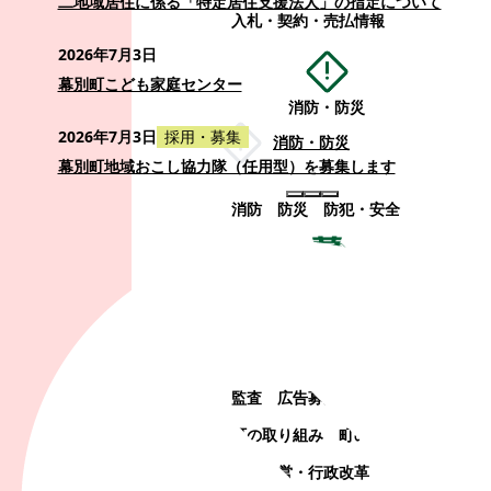
二地域居住に係る「特定居住支援法人」の指定について
入札・契約・売払情報
2026年7月3日
幕別町こども家庭センター
消防・防災
2026年7月3日
採用・募集
消防・防災
幕別町地域おこし協力隊（任用型）を募集します
消防
防災
防犯・安全
町政情報
町政情報
監査
広告募集
選挙
町の取り組み
町の概要
町政運営・行政改革