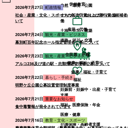
学校教育
自然・環境・公園
2026年7月27日
町政情報
まちづくり・コミュニティ・協
社会・産業・文化・スポーツの各功労賞および善行賞の候補者
働
いて
雇用・労働
土地・住宅・建築
2026年7月24日
観光・産業・ビジネス
道路・河川・交通
幕別町百年記念ホール指定管理者公募について
住民票・戸籍
2026年7月23日
観光・産業・ビジネス
健康・福祉・子育て
アルコ236及び道の駅・忠類指定管理者公募について
健康・福祉・子育て
2026年7月22日
暮らし・手続き
福祉
明野ケ丘公園公募設置管理制度事業
妊娠前・妊娠中・出産・子育て
支援
2026年7月21日
重要なお知らせ
福祉
医療保険・年金
食中毒警報が発令されています
医療・健康
2026年7月16日
教育・文化・スポーツ
介護保険・高齢者支援
慶應義塾体育会野球部（慶應義塾大学）が幕別町にやってきま