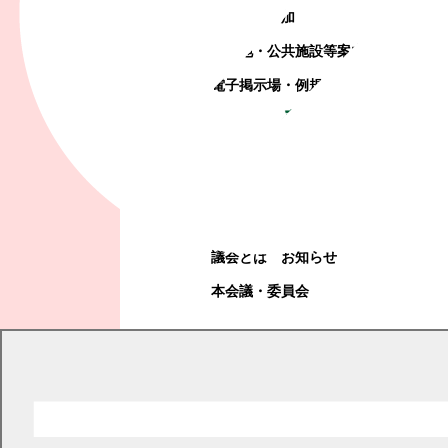
町政への参加
観光地・公共施設等案内
電子掲示場・例規集
幕別町議会
幕別町議会
議会とは
お知らせ
本会議・委員会
現在の位置
トップページ
くらし・手続き
税金
変更の手続き
変更の手続き