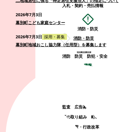
二地域居住に係る「特定居住支援法人」の指定について
入札・契約・売払情報
2026年7月3日
幕別町こども家庭センター
消防・防災
2026年7月3日
採用・募集
消防・防災
幕別町地域おこし協力隊（任用型）を募集します
消防
防災
防犯・安全
町政情報
町政情報
監査
広告募集
選挙
町の取り組み
町の概要
町政運営・行政改革