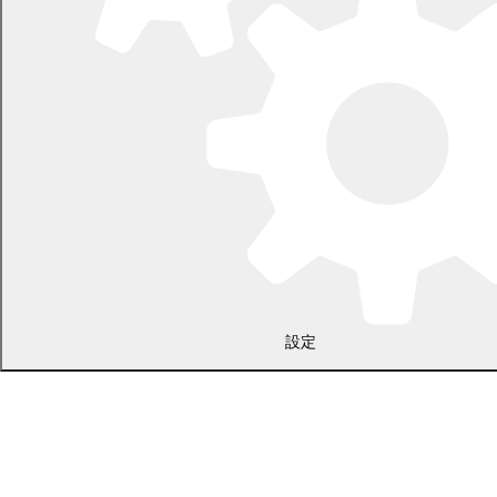
〒089-0692 北海道中川郡幕別町本町130番地1
電話 0155-54-2111
開庁時間：土日・祝日を除く平日の午前8時45分から午後5時30分ま
設定
で