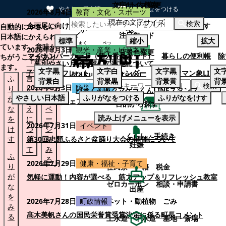
文字サイズ変更
サイト内検索
やさしい日本語
ひらがなをつける
2026年8月4日
教育・文化・スポーツ
現在の文字サイズ
本文へスキップする
検索
企画展に向けて：安東ウメ子さんとの思い出を募集します
自動的にやさしい
注目ワード
日本語にかえられ
標準
縮小
拡大
ています。意味が
2026年8月3日
観光・産業・ビジネス
背景色変更
マイナンバーカード（個人番号カード）
暮らしの便利帳
除
ちがうことがあり
「幕別やさい月イチ菜」の実施について
ます。
文字
黒
文字
白
文字
黒
文
子育てパンフレット
ごみカレンダー
忠類ナウマン象LINE
ふ
言
も
背景
白
背景
黒
背景
黄
背
検索
2026年8月3日
防災・消防
り
い
と
パオくん＆クマゲラくんLINEスタンプ
やさしい日本語
ふりがなをつける
ふりがなをけす
が
替
の
幕別町防災フェアの開催について
目的から探す
な
え
ペ
読み上げメニューを表示
を
に
ー
くらし・手続き
2026年7月31日
イベント
け
つ
ジ
くらし・手続き
す
い
第30回忠類ふるさと盆踊り大会の開催について
を
妊娠
て
み
ふ
る
2026年7月29日
健康・福祉・子育て
り
住民票・戸籍
税金
が
気軽に運動！内容が選べる 筋力アップ＆リフレッシュ教室
ゼロカーボン
相談・申請書
な
出産
を
ペット・動植物
ごみ
2026年7月28日
町政情報
み
髙木美帆さんの国民栄誉賞受賞決定に係る町長コメント
る
上水道・下水道
墓地・斎場