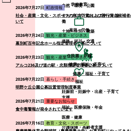
学校教育
自然・環境・公園
2026年7月27日
町政情報
まちづくり・コミュニティ・協
社会・産業・文化・スポーツの各功労賞および善行賞の候補者
働
いて
雇用・労働
土地・住宅・建築
2026年7月24日
観光・産業・ビジネス
道路・河川・交通
幕別町百年記念ホール指定管理者公募について
住民票・戸籍
2026年7月23日
観光・産業・ビジネス
健康・福祉・子育て
アルコ236及び道の駅・忠類指定管理者公募について
健康・福祉・子育て
2026年7月22日
暮らし・手続き
福祉
明野ケ丘公園公募設置管理制度事業
妊娠前・妊娠中・出産・子育て
支援
2026年7月21日
重要なお知らせ
福祉
医療保険・年金
食中毒警報が発令されています
医療・健康
2026年7月16日
教育・文化・スポーツ
介護保険・高齢者支援
慶應義塾体育会野球部（慶應義塾大学）が幕別町にやってきま