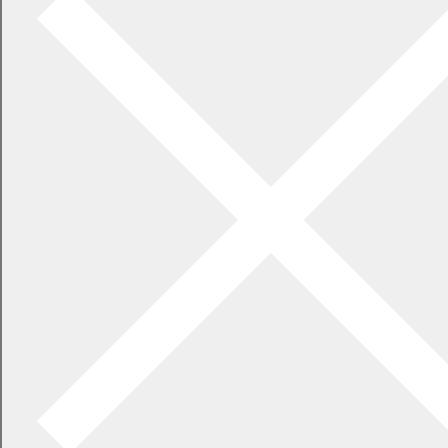
医療保険・年金
後期高齢者医療制度
国民年金
「子ども・子育て支援金制度」について