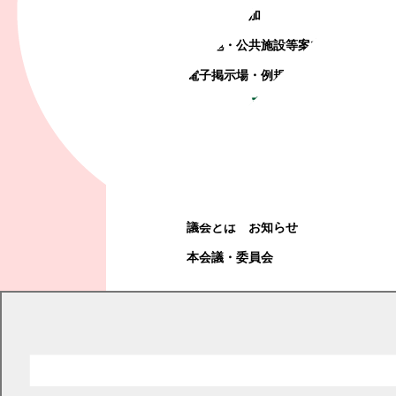
町政への参加
観光地・公共施設等案内
電子掲示場・例規集
幕別町議会
幕別町議会
議会とは
お知らせ
本会議・委員会
現在の位置
トップページ
健康・福祉・子育て
医療保険・年金
国民健康保険