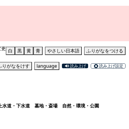
変更
白
黒
黄
青
やさしい日本語
ふりがなをつける
ふりがなをけす
language
読み上げ
読み上げ設定
上水道・下水道
墓地・斎場
自然・環境・公園