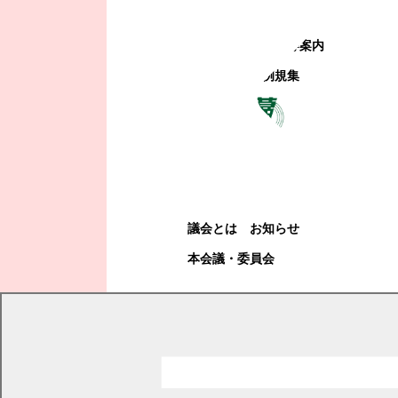
町政への参加
観光地・公共施設等案内
電子掲示場・例規集
幕別町議会
幕別町議会
議会とは
お知らせ
本会議・委員会
現在の位置
トップページ
幕別町議会
本会議・委員会
録画中継
平成20年本議会
平成20年度第4回定例会