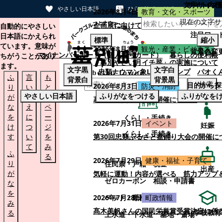
文字サイズ
サイト内検
やさしい日本語
ひらがなをつける
2026年8月4日
教育・文化・スポーツ
現在の文字サ
本文へスキップする
企画展に向けて：安東ウメ子さんとの思
自動的にやさしい
注目ワー
日本語にかえられ
標準
縮小
ています。意味が
2026年8月3日
観光・産業・ビジネス
背景色変
マイナンバーカード（個人番号カード）
暮らしの便利帳
ちがうことがあり
「幕別やさい月イチ菜」の実施について
ます。
文字
黒
文字
白
忠類ナウマン象LINEスタンプ
パオく
ふ
言
も
背景
白
背景
黒
検索
目的から探
2026年8月3日
防災・消防
り
い
と
やさしい日本語
ふりがなをつける
ふりがなを
が
替
の
幕別町防災フェアの開催について
な
え
ペ
を
に
ー
くらし・手続き
2026年7月31日
イベント
妊娠
け
つ
ジ
くらし・手続き
す
い
を
第30回忠類ふるさと盆踊り大会の開催に
て
み
ふ
る
2026年7月29日
健康・福祉・子育て
り
住民票・戸籍
税金
出産
が
気軽に運動！内容が選べる 筋力アップ
ゼロカーボン
相談・申請書
な
を
ペット・動植物
ごみ
2026年7月28日
町政情報
み
髙木美帆さんの国民栄誉賞受賞決定に係
学校教育
る
上水道・下水道
墓地・斎場