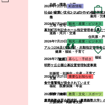
自然・環境・公園
2026年7月27日
町政情報
まちづくり・コミュニティ・協
社会・産業・文化・スポーツの各功労賞
雇用・労
働
2026年7月24日
観光・産業・ビジネス
土地・住宅・建築
幕別町百年記念ホール指定管理者公募に
道路・河川・交通
住民票・戸
2026年7月23日
観光・産業・ビジネス
アルコ236及び道の駅・忠類指定管理者
健康・福祉・子育て
福祉
2026年7月22日
暮らし・手続き
健康・福祉・子育て
明野ケ丘公園公募設置管理制度事業
妊娠前・妊娠中・出産・子育て
2026年7月21日
重要なお知らせ
支援
食中毒警報が発令されています
福祉
医療保険・年金
医療・健康
2026年7月16日
教育・文化・スポーツ
慶應義塾体育会野球部（慶應義塾大学）
介護保険・高齢者支援