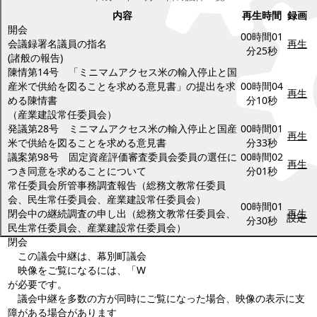
内容
再生時間
録画
開会
00時間01
会議録署名議員の指名
再生
分25秒
(諸般の報告)
陳情第14号 「ミニマムアクセス米の輸入停止と国
産米で供給を図ることを求める意見書」の提出を求
00時間04
再生
める陳情書
分10秒
（産業建設常任委員会）
発議第28号 ミニマムアクセス米の輸入停止と国産
00時間01
再生
米で供給を図ることを求める意見書
分33秒
議案第98号 固定資産評価審査委員会委員の選任に
00時間02
再生
つき同意を求めることについて
分01秒
常任委員会所管事務調査報告（総務文教常任委員
会、民生常任委員会、産業建設常任委員会）
00時間01
閉会中の継続調査の申し出（総務文教常任委員会、
再生
設定
分30秒
民生常任委員会、産業建設常任委員会）
閉会
この議会中継は、幕別町議会の公式記録ではありません。
映像をご覧になるには、「Windows Media Player9(無償)」以上
が必要です。
議会中継を多数の方が同時にご覧になった場合、映像の表示に支
障がある場合があります