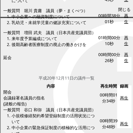
について
閉じる
一般質問 堀川 貴庸 議員（夢・まくべつ）
00時間38分
再
中小企業への融資制度について
01秒
生
乳幼児・未就学児童の健診充実について
一般質問 増田 武夫 議員（日本共産党議員団）
01時間00分
再
来年度予算編成について
10秒
生
後期高齢者医療制度の廃止の働きかけを
00時間00分
再
延会
26秒
生
平成20年12月11日(木曜日)
平成20年12月11日の議件一覧
内容
再生時間
録画
開会
00時間01
会議録署名議員の指名
再生
分34秒
(諸般の報告)
一般質問 谷口 和弥 議員（日本共産党議員団）
小規模修繕契約希望登録制度の活用状況につ
00時間39
いて
再生
分48秒
中小企業の緊急保証制度の積極的な活用につ