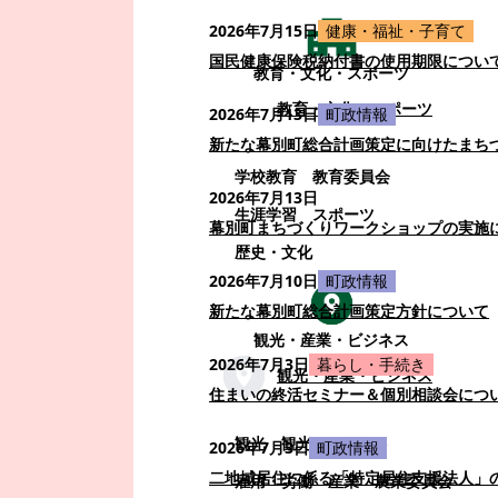
2026年7月15日
健康・福祉・子育て
国民健康保険税納付書の使用期限につい
教育・文化・スポーツ
教育・文化・スポーツ
2026年7月13日
町政情報
新たな幕別町総合計画策定に向けたまち
学校教育
教育委員会
2026年7月13日
生涯学習
スポーツ
幕別町まちづくりワークショップの実施
歴史・文化
2026年7月10日
町政情報
新たな幕別町総合計画策定方針について
観光・産業・ビジネス
2026年7月3日
暮らし・手続き
観光・産業・ビジネス
住まいの終活セミナー＆個別相談会につ
観光
観光・イベント
2026年7月3日
町政情報
二地域居住に係る「特定居住支援法人」
雇用・労働
産業
農業委員会