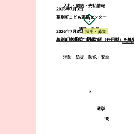
入札・契約・売払情報
2026年7月3日
幕別町こども家庭センター
消防・防災
2026年7月3日
採用・募集
消防・防災
幕別町地域おこし協力隊（任用型）を募
消防
防災
防犯・安全
町政情報
町政情報
監査
広告募集
選挙
町の取り組み
町の概要
町政運営・行政改革