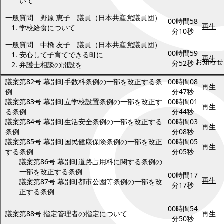
いて
一般質問 野原 恵子 議員（日本共産党議員団）
00時間58
再生
学校給食について
分10秒
一般質問 中橋 友子 議員（日本共産党議員団）
00時間59
安心して子育てできる町に
再生
お知らせ
分52秒
弁護士相談の開設を
議案第82号 幕別町手数料条例の一部を改正する条
00時間08
再生
例
分47秒
議案第83号 幕別町立学校設置条例の一部を改正す
00時間01
再生
る条例
分44秒
議案第84号 幕別町生活安全条例の一部を改正する
00時間03
再生
条例
分08秒
議案第85号 幕別町国民健康保険条例の一部を改正
00時間05
再生
する条例
分05秒
議案第86号 幕別町道路占用料に関する条例の
一部を改正する条例
00時間17
再生
議案第87号 幕別町都市公園等条例の一部を改
分17秒
正する条例
00時間54
議案第88号 指定管理者の指定について
再生
分50秒