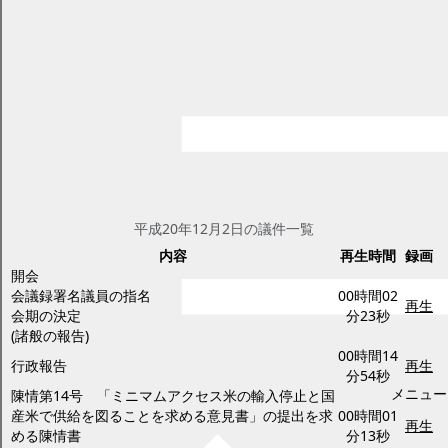
平成20年度第4回定例会
ページID：17009230
更新日2025年2月20日
印刷プレビュー
議会中継（録画中継） 平成20年第4
回幕別町議会定例会
本会議の様子を録画放送でご覧いただけます。
平成20年12月2日(火曜日)
平成20年12月2日の議件一覧
内容
再生時間
録画
開会
会議録署名議員の指名
00時間02
再生
会期の決定
分23秒
(諸般の報告)
00時間14
行政報告
再生
分54秒
メニュー
陳情第14号 「ミニマムアクセス米の輸入停止と国
産米で供給を図ることを求める意見書」の提出を求
00時間01
再生
める陳情書
分13秒