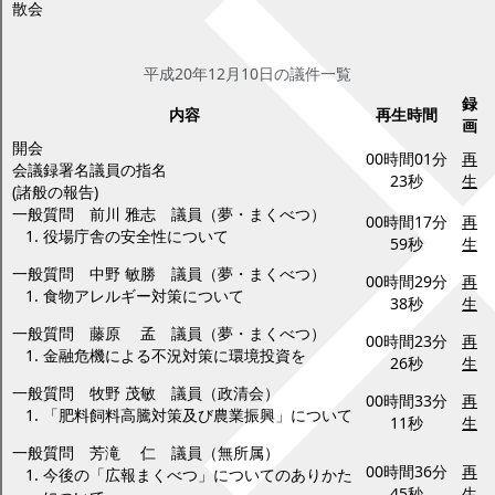
散会
平成20年12月10日(水曜日)
平成20年12月10日の議件一覧
録
内容
再生時間
画
開会
00時間01分
再
会議録署名議員の指名
23秒
生
(諸般の報告)
一般質問 前川 雅志 議員（夢・まくべつ）
00時間17分
再
役場庁舎の安全性について
59秒
生
一般質問 中野 敏勝 議員（夢・まくべつ）
00時間29分
再
食物アレルギー対策について
38秒
生
一般質問 藤原 孟 議員（夢・まくべつ）
00時間23分
再
金融危機による不況対策に環境投資を
26秒
生
一般質問 牧野 茂敏 議員（政清会）
00時間33分
再
「肥料飼料高騰対策及び農業振興」について
11秒
生
一般質問 芳滝 仁 議員（無所属）
00時間36分
再
今後の「広報まくべつ」についてのありかた
45秒
生