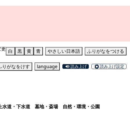
変更
白
黒
黄
青
やさしい日本語
ふりがなをつける
ふりがなをけす
language
読み上げ
読み上げ設定
上水道・下水道
墓地・斎場
自然・環境・公園