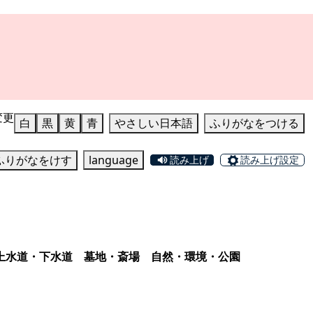
変更
白
黒
黄
青
やさしい日本語
ふりがなをつける
ふりがなをけす
language
読み上げ
読み上げ設定
上水道・下水道
墓地・斎場
自然・環境・公園