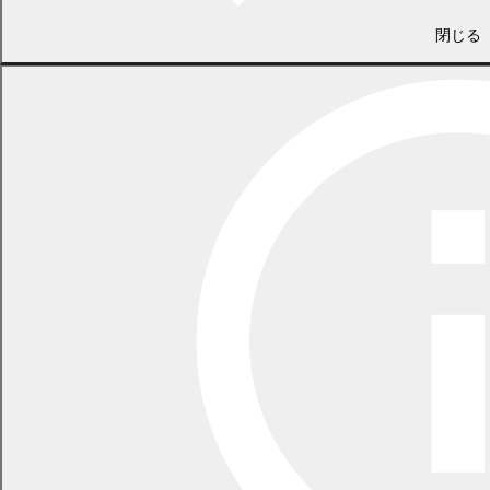
岡本眞利子
(
PDF 469.6 KB)
閉じる
谷口和弥
(
PDF 498.6 KB)
一般質問個人ペー
ジ
塚本逸彦
(
PDF 465.2 KB)
酒井はやみ
(
PDF 483.0 KB)
中橋友子
(
PDF 518.2 KB)
荒貴賀
(
PDF 478.8 KB)
野原惠子
(
PDF 482.1 KB)
16～17ページ
(
PDF 815.7
委員会レポート
KB)