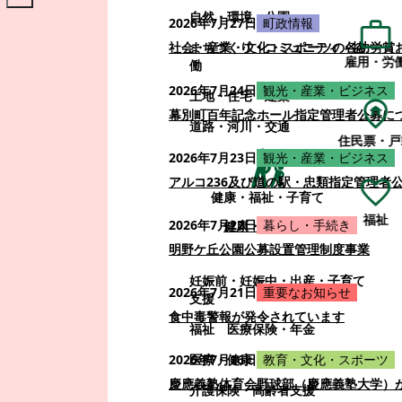
自然・環境・公園
2026年7月27日
町政情報
まちづくり・コミュニティ・協
社会・産業・文化・スポーツの各功労賞
雇用・労
働
2026年7月24日
観光・産業・ビジネス
土地・住宅・建築
幕別町百年記念ホール指定管理者公募に
道路・河川・交通
住民票・戸
2026年7月23日
観光・産業・ビジネス
アルコ236及び道の駅・忠類指定管理者
健康・福祉・子育て
福祉
2026年7月22日
暮らし・手続き
健康・福祉・子育て
明野ケ丘公園公募設置管理制度事業
妊娠前・妊娠中・出産・子育て
2026年7月21日
重要なお知らせ
支援
食中毒警報が発令されています
福祉
医療保険・年金
医療・健康
2026年7月16日
教育・文化・スポーツ
慶應義塾体育会野球部（慶應義塾大学）
介護保険・高齢者支援