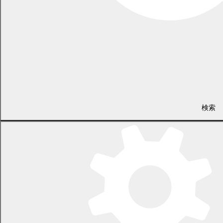
検索
議会事務局
電話 0155-54-6626
（土日・祝日を除く平日の午前8時45分から午後5時30分まで
〔12月29日から1月3日までを除く〕）
〒089-0692 北海道中川郡幕別町本町130番地1