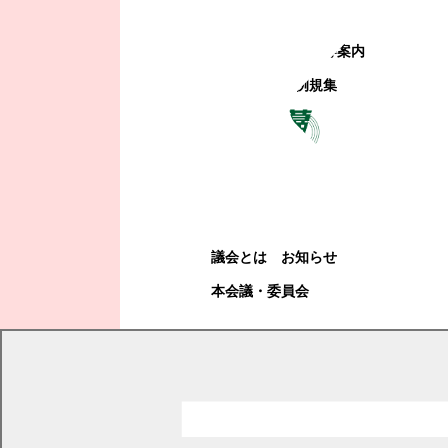
町政への参加
観光地・公共施設等案内
電子掲示場・例規集
幕別町議会
幕別町議会
議会とは
お知らせ
本会議・委員会
現在の位置
トップページ
幕別町議会
議会だより
2025年
議会だより 2025年8月号
議会だより 2025年8月号