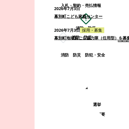
入札・契約・売払情報
2026年7月3日
幕別町こども家庭センター
消防・防災
2026年7月3日
採用・募集
消防・防災
幕別町地域おこし協力隊（任用型）を募
消防
防災
防犯・安全
町政情報
町政情報
監査
広告募集
選挙
町の取り組み
町の概要
町政運営・行政改革