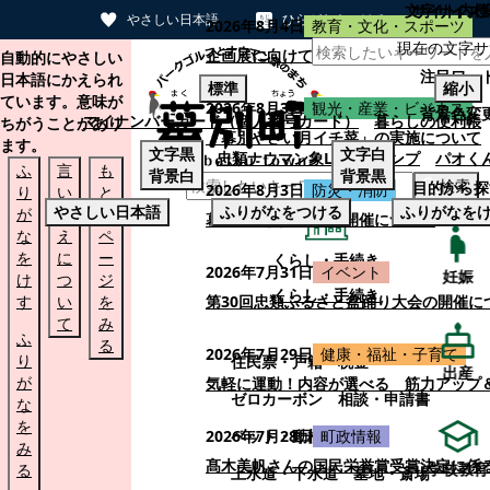
文字サイズ
サイト内検
やさしい日本語
ひらがなをつける
2026年8月4日
教育・文化・スポーツ
現在の文字サ
本文へスキップする
企画展に向けて：安東ウメ子さんとの思
自動的にやさしい
注目ワー
日本語にかえられ
標準
縮小
ています。意味が
2026年8月3日
観光・産業・ビジネス
背景色変
マイナンバーカード（個人番号カード）
暮らしの便利帳
ちがうことがあり
「幕別やさい月イチ菜」の実施について
ます。
文字
黒
文字
白
忠類ナウマン象LINEスタンプ
パオく
ふ
言
も
背景
白
背景
黒
検索
目的から探
2026年8月3日
防災・消防
り
い
と
やさしい日本語
ふりがなをつける
ふりがなを
が
替
の
幕別町防災フェアの開催について
な
え
ペ
を
に
ー
くらし・手続き
2026年7月31日
イベント
妊娠
け
つ
ジ
くらし・手続き
す
い
を
第30回忠類ふるさと盆踊り大会の開催に
て
み
ふ
る
2026年7月29日
健康・福祉・子育て
り
住民票・戸籍
税金
出産
が
気軽に運動！内容が選べる 筋力アップ
ゼロカーボン
相談・申請書
な
を
ペット・動植物
ごみ
2026年7月28日
町政情報
み
髙木美帆さんの国民栄誉賞受賞決定に係
学校教育
る
上水道・下水道
墓地・斎場