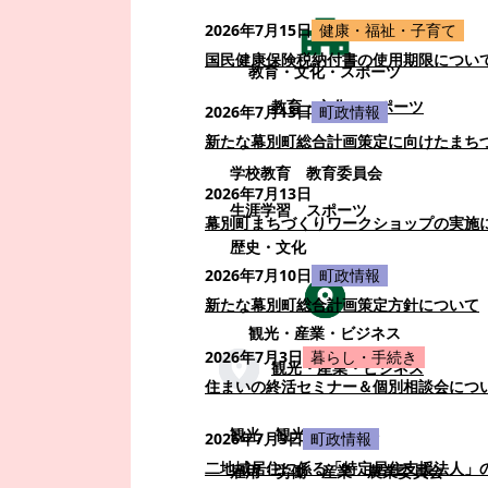
2026年7月15日
健康・福祉・子育て
国民健康保険税納付書の使用期限につい
教育・文化・スポーツ
教育・文化・スポーツ
2026年7月13日
町政情報
新たな幕別町総合計画策定に向けたまち
学校教育
教育委員会
2026年7月13日
生涯学習
スポーツ
幕別町まちづくりワークショップの実施
歴史・文化
2026年7月10日
町政情報
新たな幕別町総合計画策定方針について
観光・産業・ビジネス
2026年7月3日
暮らし・手続き
観光・産業・ビジネス
住まいの終活セミナー＆個別相談会につ
観光
観光・イベント
2026年7月3日
町政情報
二地域居住に係る「特定居住支援法人」
雇用・労働
産業
農業委員会