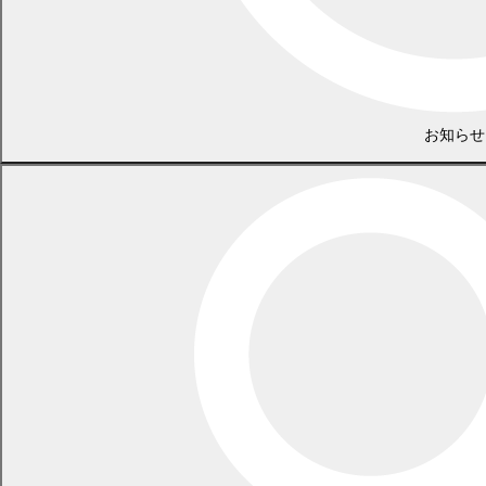
18ページ
(
委員会クローズアップ 広報広聴委員会
コラム
PDF 965.1 KB)
議会だより8月号
(
PDF
全ページ
お知らせ
4105.0 KB)
前の記事
記事一覧
次の記事