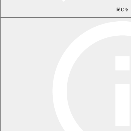
小島智恵
(
PDF 442.0 KB)
閉じる
岡本眞利子
(
PDF 396.7 KB)
一般質問
個人ペー
ジ
野原惠子
(
PDF 398.5 KB)
中橋友子
(
PDF 399.7 KB)
板垣良輔
(
PDF 379.5 KB)
荒 貴賀
(
PDF 409.2 KB)
13～17
ページ
(
議会報告会and懇談会を開催
PDF
1567.5
KB)
18～19