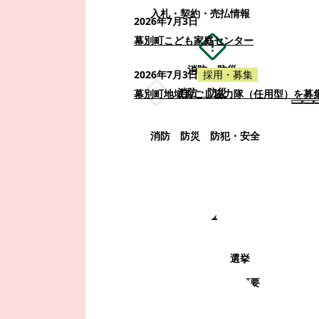
入札・契約・売払情報
2026年7月3日
幕別町こども家庭センター
消防・防災
2026年7月3日
採用・募集
消防・防災
幕別町地域おこし協力隊（任用型）を募
消防
防災
防犯・安全
町政情報
町政情報
監査
広告募集
選挙
町の取り組み
町の概要
町政運営・行政改革