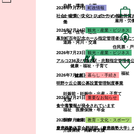
自然・環境・公園
2026年7月27日
町政情報
まちづくり・コミュニティ・協
社会・産業・文化・スポーツの各功労賞
雇用・労
働
2026年7月24日
観光・産業・ビジネス
土地・住宅・建築
幕別町百年記念ホール指定管理者公募に
道路・河川・交通
住民票・戸
2026年7月23日
観光・産業・ビジネス
アルコ236及び道の駅・忠類指定管理者
健康・福祉・子育て
福祉
2026年7月22日
暮らし・手続き
健康・福祉・子育て
明野ケ丘公園公募設置管理制度事業
妊娠前・妊娠中・出産・子育て
2026年7月21日
重要なお知らせ
支援
食中毒警報が発令されています
福祉
医療保険・年金
医療・健康
2026年7月16日
教育・文化・スポーツ
慶應義塾体育会野球部（慶應義塾大学）
介護保険・高齢者支援