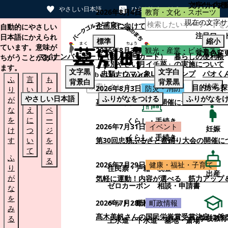
文字サイズ
サイト内検
やさしい日本語
ひらがなをつける
2026年8月4日
教育・文化・スポーツ
現在の文字サ
本文へスキップする
企画展に向けて：安東ウメ子さんとの思
自動的にやさしい
注目ワー
日本語にかえられ
標準
縮小
ています。意味が
2026年8月3日
観光・産業・ビジネス
背景色変
マイナンバーカード（個人番号カード）
暮らしの便利帳
ちがうことがあり
「幕別やさい月イチ菜」の実施について
ます。
文字
黒
文字
白
忠類ナウマン象LINEスタンプ
パオく
ふ
言
も
背景
白
背景
黒
検索
目的から探
2026年8月3日
防災・消防
り
い
と
やさしい日本語
ふりがなをつける
ふりがなを
が
替
の
幕別町防災フェアの開催について
な
え
ペ
を
に
ー
くらし・手続き
2026年7月31日
イベント
妊娠
け
つ
ジ
くらし・手続き
す
い
を
第30回忠類ふるさと盆踊り大会の開催に
て
み
ふ
る
2026年7月29日
健康・福祉・子育て
り
住民票・戸籍
税金
出産
が
気軽に運動！内容が選べる 筋力アップ
ゼロカーボン
相談・申請書
な
を
ペット・動植物
ごみ
2026年7月28日
町政情報
み
髙木美帆さんの国民栄誉賞受賞決定に係
学校教育
る
上水道・下水道
墓地・斎場