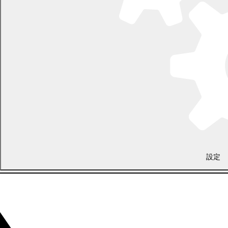
議会事務局
電話 0155-54-6626
（土日・祝日を除く平日の午前8時45分から午後5時30分まで
〔12月29日から1月3日までを除く〕）
〒089-0692 北海道中川郡幕別町本町130番地1
LINEで
共有
Facebookで
共有
設定