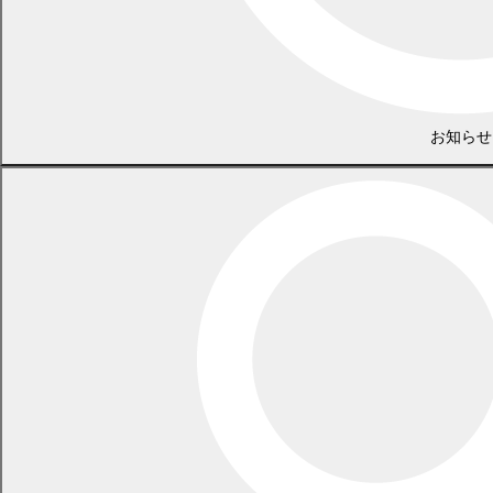
ページ
(
平成29年度決算審査特別委員会Q＆A
PDF
677.3
KB)
お知らせ
20～23
ページ
(
委員会レポート（常任委員会・所管事務調査・道内先進地
視察調査）、高校生講座を開催、議会広報研修会に参加、
議場DEコンサートを開催、パーク（P．G）de議会を開
催、芳滝議長北海道町村議会議長会自治功労者表彰、議会
PDF
日誌
1278.8
KB)
24ページ
【住民参加企画】まちのこえ（「みんなで支える安心な町
(
づくりを～RUN伴（ランとも））、議会を傍聴して（中
PDF
田雅史さん）、編集後記
923.6
KB)
前の記事
記事一覧
次の記事