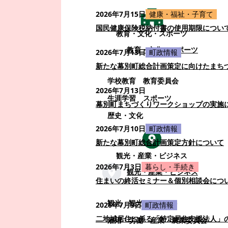
2026年7月15日
健康・福祉・子育て
国民健康保険税納付書の使用期限につい
教育・文化・スポーツ
教育・文化・スポーツ
2026年7月13日
町政情報
新たな幕別町総合計画策定に向けたまち
学校教育
教育委員会
2026年7月13日
生涯学習
スポーツ
幕別町まちづくりワークショップの実施
歴史・文化
2026年7月10日
町政情報
新たな幕別町総合計画策定方針について
観光・産業・ビジネス
2026年7月3日
暮らし・手続き
観光・産業・ビジネス
住まいの終活セミナー＆個別相談会につ
観光
観光・イベント
2026年7月3日
町政情報
二地域居住に係る「特定居住支援法人」
雇用・労働
産業
農業委員会