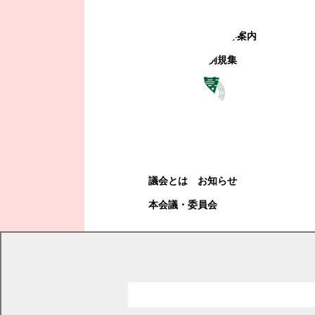
町政への参加
観光地・公共施設等案内
電子掲示場・例規集
幕別町議会
幕別町議会
議会とは
お知らせ
本会議・委員会
現在の位置
トップページ
幕別町議会
議会だより
2018年
議会だより 2018年11月号