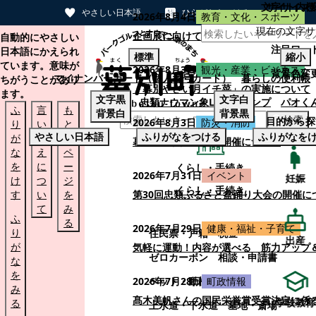
文字サイズ
サイト内検
やさしい日本語
ひらがなをつける
2026年8月4日
教育・文化・スポーツ
現在の文字サ
本文へスキップする
企画展に向けて：安東ウメ子さんとの思
自動的にやさしい
注目ワー
日本語にかえられ
標準
縮小
ています。意味が
2026年8月3日
観光・産業・ビジネス
背景色変
マイナンバーカード（個人番号カード）
暮らしの便利帳
ちがうことがあり
「幕別やさい月イチ菜」の実施について
ます。
文字
黒
文字
白
忠類ナウマン象LINEスタンプ
パオく
ふ
言
も
背景
白
背景
黒
検索
目的から探
2026年8月3日
防災・消防
り
い
と
やさしい日本語
ふりがなをつける
ふりがなを
が
替
の
幕別町防災フェアの開催について
な
え
ペ
を
に
ー
くらし・手続き
2026年7月31日
イベント
妊娠
け
つ
ジ
くらし・手続き
す
い
を
第30回忠類ふるさと盆踊り大会の開催に
て
み
ふ
る
2026年7月29日
健康・福祉・子育て
り
住民票・戸籍
税金
出産
が
気軽に運動！内容が選べる 筋力アップ
ゼロカーボン
相談・申請書
な
を
ペット・動植物
ごみ
2026年7月28日
町政情報
み
髙木美帆さんの国民栄誉賞受賞決定に係
学校教育
る
上水道・下水道
墓地・斎場