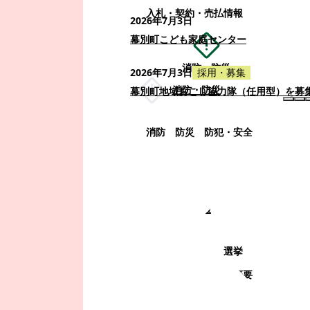
入札・契約・売払情報
2026年7月3日
幕別町こども家庭センター
消防・防災
2026年7月3日
採用・募集
消防・防災
幕別町地域おこし協力隊（任用型）を募
消防
防災
防犯・安全
町政情報
町政情報
監査
広告募集
選挙
町の取り組み
町の概要
町政運営・行政改革