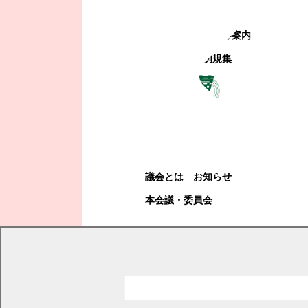
町政への参加
観光地・公共施設等案内
電子掲示場・例規集
幕別町議会
幕別町議会
議会とは
お知らせ
本会議・委員会
現在の位置
トップページ
町政情報
町の取り組み
二地域居住
特定居住支援法人
二地域居住に係る「特定居住支援法人」の指定について