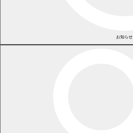
お知らせ
政策推進課 政策推進担当
電話 0155-54-6610
/ FAX 0155-54-3727
（土日・祝日を除く平日の午前8時45分から午後5時30分まで
〔12月29日から1月3日までを除く〕）
〒089-0692 北海道中川郡幕別町本町130番地1