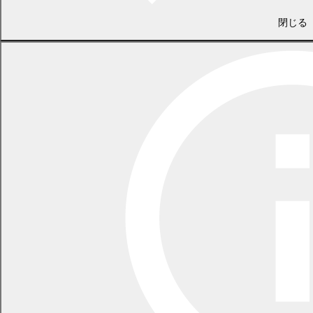
2．法人住所：幕別町札内桜町114番地10
閉じる
3．事務所又は営業所の所在地：幕別町札内桜町114番地10
4．事務内容：広域的地域活性化のための基盤整備に関する法律
（平成19年5月18日法律第52号）第29条に掲げられた業務
5．指定日：令和8年7月2日