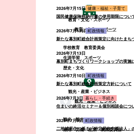
2026年7月15日
健康・福祉・子育て
国民健康保険税納付書の使用期限につい
教育・文化・スポーツ
教育・文化・スポーツ
2026年7月13日
町政情報
新たな幕別町総合計画策定に向けたまち
学校教育
教育委員会
2026年7月13日
生涯学習
スポーツ
幕別町まちづくりワークショップの実施
歴史・文化
2026年7月10日
町政情報
新たな幕別町総合計画策定方針について
観光・産業・ビジネス
2026年7月3日
暮らし・手続き
観光・産業・ビジネス
住まいの終活セミナー＆個別相談会につ
観光
観光・イベント
2026年7月3日
町政情報
二地域居住に係る「特定居住支援法人」
雇用・労働
産業
農業委員会