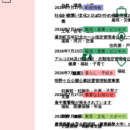
自然・環境・公園
2026年7月27日
町政情報
まちづくり・コミュニティ・協
社会・産業・文化・スポーツの各功労賞
雇用・労
働
2026年7月24日
観光・産業・ビジネス
土地・住宅・建築
幕別町百年記念ホール指定管理者公募に
道路・河川・交通
住民票・戸
2026年7月23日
観光・産業・ビジネス
アルコ236及び道の駅・忠類指定管理者
健康・福祉・子育て
福祉
2026年7月22日
暮らし・手続き
健康・福祉・子育て
明野ケ丘公園公募設置管理制度事業
妊娠前・妊娠中・出産・子育て
2026年7月21日
重要なお知らせ
支援
食中毒警報が発令されています
福祉
医療保険・年金
医療・健康
2026年7月16日
教育・文化・スポーツ
慶應義塾体育会野球部（慶應義塾大学）
介護保険・高齢者支援