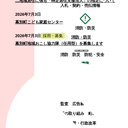
二地域居住に係る「特定居住支援法人」の指定について
入札・契約・売払情報
2026年7月3日
幕別町こども家庭センター
消防・防災
2026年7月3日
採用・募集
消防・防災
幕別町地域おこし協力隊（任用型）を募集します
消防
防災
防犯・安全
町政情報
町政情報
監査
広告募集
選挙
町の取り組み
町の概要
町政運営・行政改革