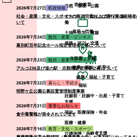
学校教育
自然・環境・公園
2026年7月27日
町政情報
まちづくり・コミュニティ・協
社会・産業・文化・スポーツの各功労賞および善行賞の候補者
働
いて
雇用・労働
土地・住宅・建築
2026年7月24日
観光・産業・ビジネス
道路・河川・交通
幕別町百年記念ホール指定管理者公募について
住民票・戸籍
2026年7月23日
観光・産業・ビジネス
健康・福祉・子育て
アルコ236及び道の駅・忠類指定管理者公募について
健康・福祉・子育て
2026年7月22日
暮らし・手続き
福祉
明野ケ丘公園公募設置管理制度事業
妊娠前・妊娠中・出産・子育て
支援
2026年7月21日
重要なお知らせ
福祉
医療保険・年金
食中毒警報が発令されています
医療・健康
2026年7月16日
教育・文化・スポーツ
介護保険・高齢者支援
慶應義塾体育会野球部（慶應義塾大学）が幕別町にやってきま