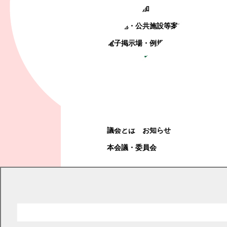
町政への参加
観光地・公共施設等案内
電子掲示場・例規集
幕別町議会
幕別町議会
議会とは
お知らせ
本会議・委員会
現在の位置
トップページ
町政情報
町の取り組み
ふるさと納税
企業版ふるさと納税
企業版ふるさと納税実績