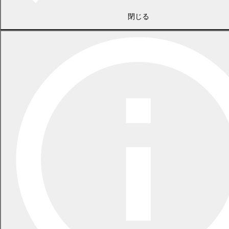
閉じる
2026年7月21日
食中毒警報が発令されています
2026年5月29日
指定ごみ袋は安定して供給できます
一覧