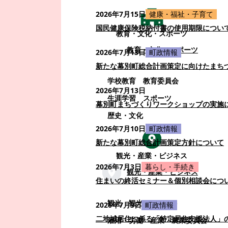
2026年7月15日
健康・福祉・子育て
国民健康保険税納付書の使用期限につい
教育・文化・スポーツ
教育・文化・スポーツ
2026年7月13日
町政情報
新たな幕別町総合計画策定に向けたまち
学校教育
教育委員会
2026年7月13日
生涯学習
スポーツ
幕別町まちづくりワークショップの実施
歴史・文化
2026年7月10日
町政情報
新たな幕別町総合計画策定方針について
観光・産業・ビジネス
2026年7月3日
暮らし・手続き
観光・産業・ビジネス
住まいの終活セミナー＆個別相談会につ
観光
観光・イベント
2026年7月3日
町政情報
二地域居住に係る「特定居住支援法人」
雇用・労働
産業
農業委員会