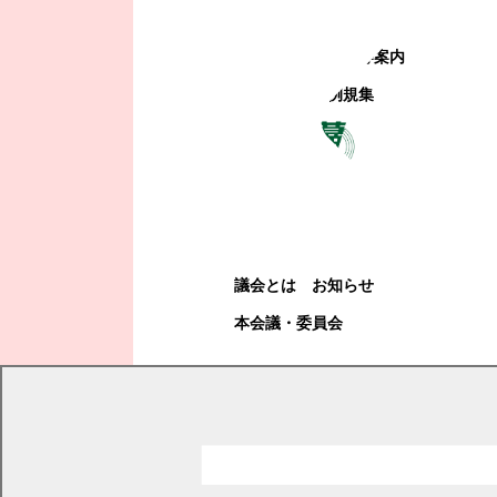
町政への参加
観光地・公共施設等案内
電子掲示場・例規集
幕別町議会
幕別町議会
議会とは
お知らせ
本会議・委員会
現在の位置
トップページ
町政情報
町の取り組み
大学連携
北海道科学大学との取組について