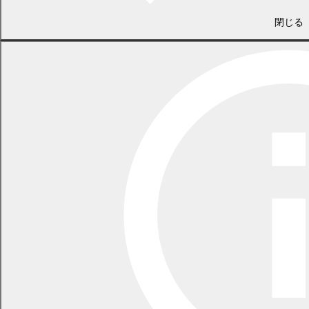
ザインプロ
町
行いながら、地域の未
ザイン
ジェクト
大学
来と大学の協働描く取
商工観
閉じる
4
10/7
学部
地域連携マ
清陵
組
光課
横山ゼ
イプロジェ
高校
・幕別夏フェスタへの
ミ
クト
参加
地域協働デ
・わがまちトークinま
未来デ
ザインプロ
町
商工観
くべつ
ザイン
ジェクト
大学
光課
5
2/11
・空き家改修、地域協
学部
地域連携マ
清陵
政策推
働デザインプロジェク
横山ゼ
イプロジェ
高校
進課
トの取組について報告
ミ
クト
・幕別市街地活性化に
建築学
まくべつス
関する町民同士の意見
科
マイル
交換を実施
谷口教
政策推
10/22
6
町
タウンミー
12/19
・まちづくりの先進取
授
進課
ティング
組事例やミーティング
中村助
を講評
教授
共同研究
「アイヌ伝
・「北の大地ライフサ
承食用植物
町
イエンス創生研究所」
丁野所
教育委
7
のライフサ
通年
大学
の共同研究により、調
長
員会
イエンス的