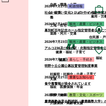
自然・環境・公園
2026年7月27日
町政情報
まちづくり・コミュニティ・協
社会・産業・文化・スポーツの各功労賞
雇用・労
働
2026年7月24日
観光・産業・ビジネス
土地・住宅・建築
幕別町百年記念ホール指定管理者公募に
道路・河川・交通
住民票・戸
2026年7月23日
観光・産業・ビジネス
アルコ236及び道の駅・忠類指定管理者
健康・福祉・子育て
福祉
2026年7月22日
暮らし・手続き
健康・福祉・子育て
明野ケ丘公園公募設置管理制度事業
妊娠前・妊娠中・出産・子育て
2026年7月21日
重要なお知らせ
支援
食中毒警報が発令されています
福祉
医療保険・年金
医療・健康
2026年7月16日
教育・文化・スポーツ
慶應義塾体育会野球部（慶應義塾大学）
介護保険・高齢者支援