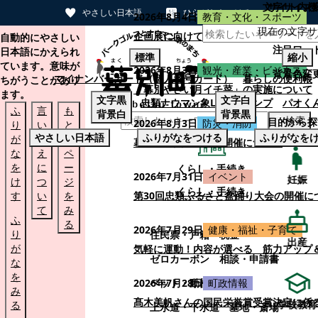
文字サイズ
サイト内検
やさしい日本語
ひらがなをつける
2026年8月4日
教育・文化・スポーツ
現在の文字サ
本文へスキップする
企画展に向けて：安東ウメ子さんとの思
自動的にやさしい
注目ワー
日本語にかえられ
標準
縮小
ています。意味が
2026年8月3日
観光・産業・ビジネス
背景色変
マイナンバーカード（個人番号カード）
暮らしの便利帳
ちがうことがあり
「幕別やさい月イチ菜」の実施について
ます。
文字
黒
文字
白
忠類ナウマン象LINEスタンプ
パオく
ふ
言
も
背景
白
背景
黒
検索
目的から探
2026年8月3日
防災・消防
り
い
と
やさしい日本語
ふりがなをつける
ふりがなを
が
替
の
幕別町防災フェアの開催について
な
え
ペ
を
に
ー
くらし・手続き
2026年7月31日
イベント
妊娠
け
つ
ジ
くらし・手続き
す
い
を
第30回忠類ふるさと盆踊り大会の開催に
て
み
ふ
る
2026年7月29日
健康・福祉・子育て
り
住民票・戸籍
税金
出産
が
気軽に運動！内容が選べる 筋力アップ
ゼロカーボン
相談・申請書
な
を
ペット・動植物
ごみ
2026年7月28日
町政情報
み
髙木美帆さんの国民栄誉賞受賞決定に係
学校教育
る
上水道・下水道
墓地・斎場