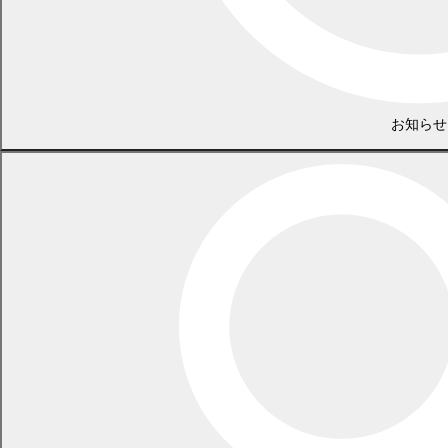
査・実験に向けて検討
な価値創造
と利活用」
大学創立
100周年記
・大学創立100周年記念
理事長
政策推
8
大学
8/10
念セレモニ
セレモニーに出席
他
進課
ー
お知らせ
・北海道科学大学との
北海道科学
連携6自治体のご当地キ
政策推
大学キャン
9
大学
12/5
ャラクターが大学イベ
進課
パスイルミ
ントに参加
ネーション
【関連団体主催イベント】
・防災講演会（9/28、細川准教授）
・幕別町コミュニティカレッジ（12/21、井野講師）
LINEで
共有
Facebookで
共有