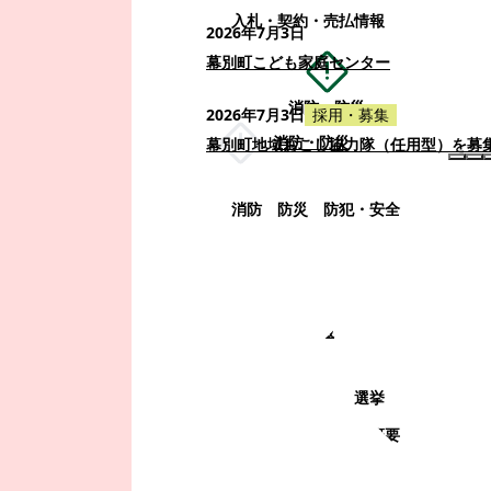
入札・契約・売払情報
2026年7月3日
幕別町こども家庭センター
消防・防災
2026年7月3日
採用・募集
消防・防災
幕別町地域おこし協力隊（任用型）を募
消防
防災
防犯・安全
町政情報
町政情報
監査
広告募集
選挙
町の取り組み
町の概要
町政運営・行政改革