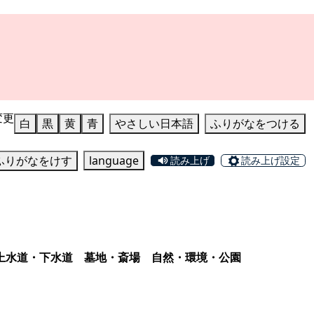
変更
白
黒
黄
青
やさしい日本語
ふりがなをつける
ふりがなをけす
language
読み上げ
読み上げ設定
上水道・下水道
墓地・斎場
自然・環境・公園