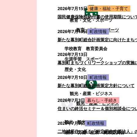
2026年7月15日
健康・福祉・子育て
国民健康保険税納付書の使用期限につい
教育・文化・スポーツ
教育・文化・スポーツ
2026年7月13日
町政情報
新たな幕別町総合計画策定に向けたまち
学校教育
教育委員会
2026年7月13日
生涯学習
スポーツ
幕別町まちづくりワークショップの実施
歴史・文化
2026年7月10日
町政情報
新たな幕別町総合計画策定方針について
観光・産業・ビジネス
2026年7月3日
暮らし・手続き
観光・産業・ビジネス
住まいの終活セミナー＆個別相談会につ
観光
観光・イベント
2026年7月3日
町政情報
二地域居住に係る「特定居住支援法人」
雇用・労働
産業
農業委員会