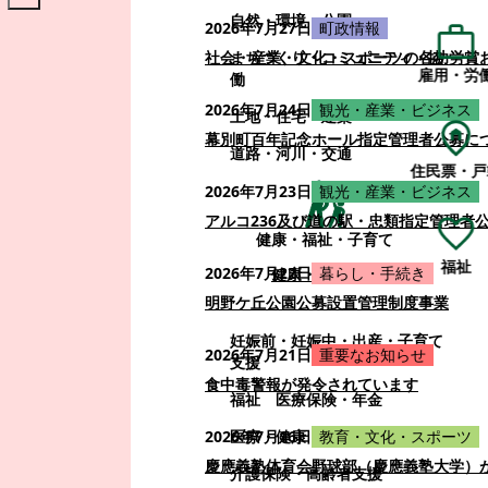
自然・環境・公園
2026年7月27日
町政情報
まちづくり・コミュニティ・協
社会・産業・文化・スポーツの各功労賞
雇用・労
働
2026年7月24日
観光・産業・ビジネス
土地・住宅・建築
幕別町百年記念ホール指定管理者公募に
道路・河川・交通
住民票・戸
2026年7月23日
観光・産業・ビジネス
アルコ236及び道の駅・忠類指定管理者
健康・福祉・子育て
福祉
2026年7月22日
暮らし・手続き
健康・福祉・子育て
明野ケ丘公園公募設置管理制度事業
妊娠前・妊娠中・出産・子育て
2026年7月21日
重要なお知らせ
支援
食中毒警報が発令されています
福祉
医療保険・年金
医療・健康
2026年7月16日
教育・文化・スポーツ
慶應義塾体育会野球部（慶應義塾大学）
介護保険・高齢者支援