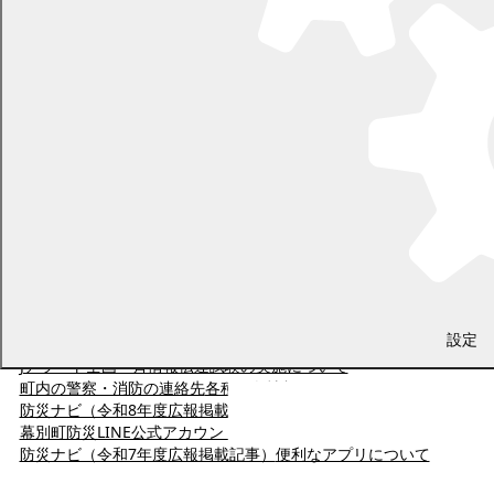
情報収集・情報伝達
防災情報メールの登録について
ペットの防災対策
川の水位情報
避難情報の発令等に着目した水害対応タイムライン
幕別町防災行政無線について
新たな防災気象情報について
設定
土砂災害に関する情報
Jアラート全国一斉情報伝達試験の実施について
町内の警察・消防の連絡先
各種気象情報
防災ナビ（令和8年度広報掲載記事）
幕別町防災LINE公式アカウントのリニューアルについて
防災ナビ（令和7年度広報掲載記事）
便利なアプリについて