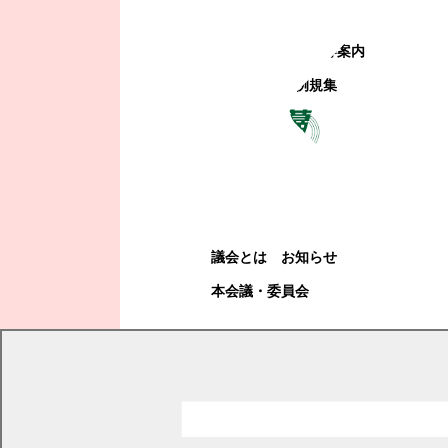
町政への参加
観光地・公共施設等案内
電子掲示場・例規集
幕別町議会
幕別町議会
議会とは
お知らせ
本会議・委員会
現在の位置
トップページ
消防・防災
防災
情報収集・情報伝達
自衛官の募集について