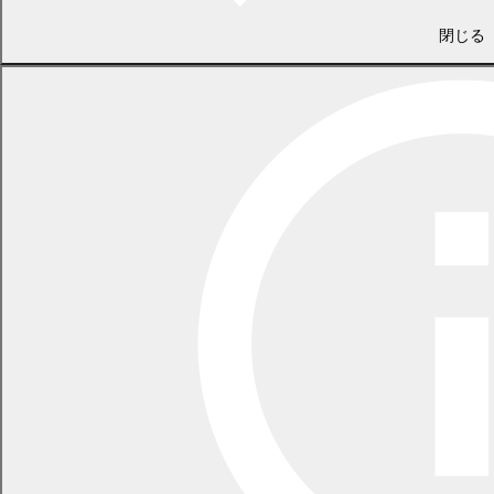
防災環境課 防災危機管理係
閉じる
電話 0155-54-6601
/ FAX 0155-55-3008
（土日・祝日を除く平日の午前8時45分から午後5時30分まで
〔12月29日から1月3日までを除く〕）
〒089-0692 北海道中川郡幕別町本町130番地1
LINEで
共有
Facebookで
共有