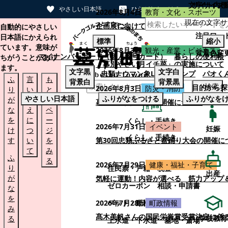
文字サイズ
サイト内検
やさしい日本語
ひらがなをつける
2026年8月4日
教育・文化・スポーツ
現在の文字サ
本文へスキップする
企画展に向けて：安東ウメ子さんとの思
自動的にやさしい
注目ワー
日本語にかえられ
標準
縮小
ています。意味が
2026年8月3日
観光・産業・ビジネス
背景色変
マイナンバーカード（個人番号カード）
暮らしの便利帳
ちがうことがあり
「幕別やさい月イチ菜」の実施について
ます。
文字
黒
文字
白
忠類ナウマン象LINEスタンプ
パオく
ふ
言
も
背景
白
背景
黒
検索
目的から探
2026年8月3日
防災・消防
り
い
と
やさしい日本語
ふりがなをつける
ふりがなを
が
替
の
幕別町防災フェアの開催について
な
え
ペ
を
に
ー
くらし・手続き
2026年7月31日
イベント
妊娠
け
つ
ジ
くらし・手続き
す
い
を
第30回忠類ふるさと盆踊り大会の開催に
て
み
ふ
る
2026年7月29日
健康・福祉・子育て
り
住民票・戸籍
税金
出産
が
気軽に運動！内容が選べる 筋力アップ
ゼロカーボン
相談・申請書
な
を
ペット・動植物
ごみ
2026年7月28日
町政情報
み
髙木美帆さんの国民栄誉賞受賞決定に係
学校教育
る
上水道・下水道
墓地・斎場