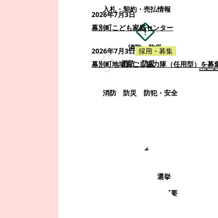
入札・契約・売払情報
2026年7月3日
幕別町こども家庭センター
消防・防災
2026年7月3日
採用・募集
消防・防災
幕別町地域おこし協力隊（任用型）を募
消防
防災
防犯・安全
町政情報
町政情報
監査
広告募集
選挙
町の取り組み
町の概要
町政運営・行政改革