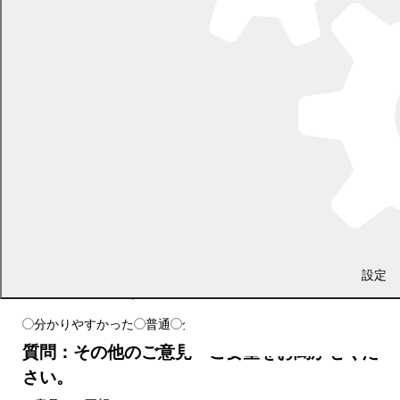
よりよいホームページとするために、みなさまのご意見をお聞
かせください。
質問：お求めの情報が十分掲載されていました
か？
十分だった
普通
情報が足りない
質問：ページの構成や内容、表現は分かりやす
設定
かったでしょうか？
分かりやすかった
普通
分かりにくかった
質問：その他のご意見・ご要望をお聞かせくだ
さい。