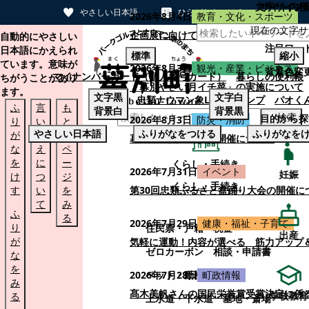
文字サイズ
サイト内検
やさしい日本語
ひらがなをつける
2026年8月4日
教育・文化・スポーツ
現在の文字サ
本文へスキップする
企画展に向けて：安東ウメ子さんとの思
自動的にやさしい
注目ワー
日本語にかえられ
標準
縮小
ています。意味が
2026年8月3日
観光・産業・ビジネス
背景色変
マイナンバーカード（個人番号カード）
暮らしの便利帳
ちがうことがあり
「幕別やさい月イチ菜」の実施について
ます。
文字
黒
文字
白
忠類ナウマン象LINEスタンプ
パオく
ふ
言
も
背景
白
背景
黒
検索
目的から探
2026年8月3日
防災・消防
り
い
と
やさしい日本語
ふりがなをつける
ふりがなを
が
替
の
幕別町防災フェアの開催について
な
え
ペ
を
に
ー
くらし・手続き
2026年7月31日
イベント
妊娠
け
つ
ジ
くらし・手続き
す
い
を
第30回忠類ふるさと盆踊り大会の開催に
て
み
ふ
る
2026年7月29日
健康・福祉・子育て
り
住民票・戸籍
税金
出産
が
気軽に運動！内容が選べる 筋力アップ
ゼロカーボン
相談・申請書
な
を
ペット・動植物
ごみ
2026年7月28日
町政情報
み
髙木美帆さんの国民栄誉賞受賞決定に係
学校教育
る
上水道・下水道
墓地・斎場