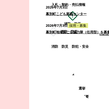
入札・契約・売払情報
2026年7月3日
幕別町こども家庭センター
消防・防災
2026年7月3日
採用・募集
消防・防災
幕別町地域おこし協力隊（任用型）を募
消防
防災
防犯・安全
町政情報
町政情報
監査
広告募集
選挙
町の取り組み
町の概要
町政運営・行政改革