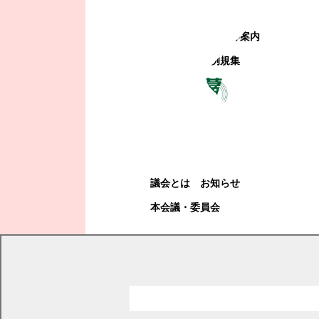
町政への参加
観光地・公共施設等案内
電子掲示場・例規集
幕別町議会
幕別町議会
議会とは
お知らせ
本会議・委員会
現在の位置
トップページ
お知らせ一覧
暮らし・手続き
スマートフォンで、マイナンバーカードの登録内容が確認できま
す。