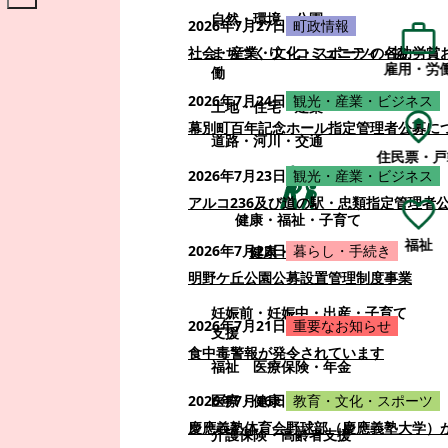
自然・環境・公園
2026年7月27日
町政情報
まちづくり・コミュニティ・協
社会・産業・文化・スポーツの各功労賞
雇用・労
働
2026年7月24日
観光・産業・ビジネス
土地・住宅・建築
幕別町百年記念ホール指定管理者公募に
道路・河川・交通
住民票・戸
2026年7月23日
観光・産業・ビジネス
アルコ236及び道の駅・忠類指定管理者
健康・福祉・子育て
福祉
2026年7月22日
暮らし・手続き
健康・福祉・子育て
明野ケ丘公園公募設置管理制度事業
妊娠前・妊娠中・出産・子育て
2026年7月21日
重要なお知らせ
支援
食中毒警報が発令されています
福祉
医療保険・年金
医療・健康
2026年7月16日
教育・文化・スポーツ
慶應義塾体育会野球部（慶應義塾大学）
介護保険・高齢者支援