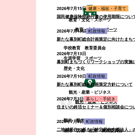
2026年7月15日
健康・福祉・子育て
国民健康保険税納付書の使用期限につい
教育・文化・スポーツ
教育・文化・スポーツ
2026年7月13日
町政情報
新たな幕別町総合計画策定に向けたまち
学校教育
教育委員会
2026年7月13日
生涯学習
スポーツ
幕別町まちづくりワークショップの実施
歴史・文化
2026年7月10日
町政情報
新たな幕別町総合計画策定方針について
観光・産業・ビジネス
2026年7月3日
暮らし・手続き
観光・産業・ビジネス
住まいの終活セミナー＆個別相談会につ
観光
観光・イベント
2026年7月3日
町政情報
二地域居住に係る「特定居住支援法人」
雇用・労働
産業
農業委員会