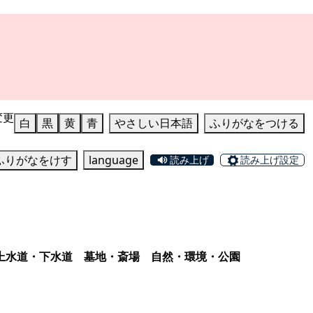
変更
白
黒
黄
青
やさしい日本語
ふりがなをつける
ふりがなをけす
language
読み上げ
読み上げ設定
上水道・下水道
墓地・斎場
自然・環境・公園