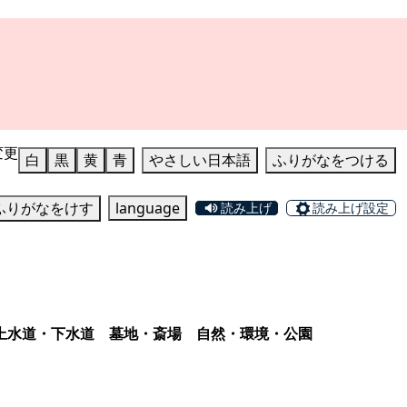
変更
白
黒
黄
青
やさしい日本語
ふりがなをつける
ふりがなをけす
language
読み上げ
読み上げ設定
上水道・下水道
墓地・斎場
自然・環境・公園