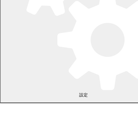
電話 0155-54-2111
開庁時間：土日・祝日を除く平日の午前8時45分から午後5時30分ま
で
設定