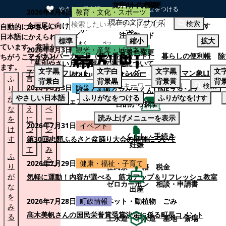
文字サイズ変更
サイト内検索
やさしい日本語
ひらがなをつける
2026年8月4日
教育・文化・スポーツ
現在の文字サイズ
本文へスキップする
検索
企画展に向けて：安東ウメ子さんとの思い出を募集します
自動的にやさしい
注目ワード
日本語にかえられ
標準
縮小
拡大
ています。意味が
2026年8月3日
観光・産業・ビジネス
背景色変更
マイナンバーカード（個人番号カード）
暮らしの便利帳
除
ちがうことがあり
「幕別やさい月イチ菜」の実施について
ます。
文字
黒
文字
白
文字
黒
文
子育てパンフレット
ごみカレンダー
忠類ナウマン象LINE
ふ
言
も
背景
白
背景
黒
背景
黄
背
検索
2026年8月3日
防災・消防
り
い
と
パオくん＆クマゲラくんLINEスタンプ
やさしい日本語
ふりがなをつける
ふりがなをけす
が
替
の
幕別町防災フェアの開催について
目的から探す
な
え
ペ
読み上げメニューを表示
を
に
ー
くらし・手続き
2026年7月31日
イベント
け
つ
ジ
くらし・手続き
す
い
第30回忠類ふるさと盆踊り大会の開催について
を
妊娠
て
み
ふ
る
2026年7月29日
健康・福祉・子育て
り
住民票・戸籍
税金
が
気軽に運動！内容が選べる 筋力アップ＆リフレッシュ教室
ゼロカーボン
相談・申請書
な
出産
を
ペット・動植物
ごみ
2026年7月28日
町政情報
み
髙木美帆さんの国民栄誉賞受賞決定に係る町長コメント
る
上水道・下水道
墓地・斎場