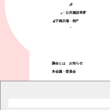
町政への参加
観光地・公共施設等案内
電子掲示場・例規集
幕別町議会
幕別町議会
議会とは
お知らせ
本会議・委員会
現在の位置
トップページ
教育・文化・スポーツ
スポーツ
幕別町スポーツ推進委員