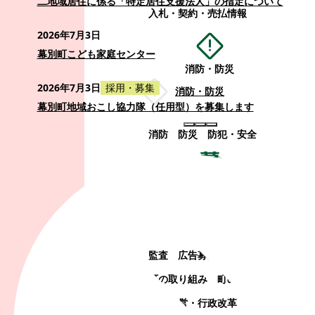
二地域居住に係る「特定居住支援法人」の指定について
入札・契約・売払情報
2026年7月3日
幕別町こども家庭センター
消防・防災
2026年7月3日
採用・募集
消防・防災
幕別町地域おこし協力隊（任用型）を募集します
消防
防災
防犯・安全
町政情報
町政情報
監査
広告募集
選挙
町の取り組み
町の概要
町政運営・行政改革