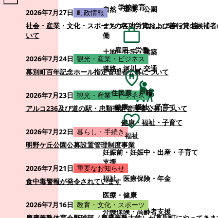
学校教育
自然・環境・公園
2026年7月27日
町政情報
まちづくり・コミュニティ・協
社会・産業・文化・スポーツの各功労賞および善行賞の候補者
働
いて
雇用・労働
土地・住宅・建築
2026年7月24日
観光・産業・ビジネス
道路・河川・交通
幕別町百年記念ホール指定管理者公募について
住民票・戸籍
2026年7月23日
観光・産業・ビジネス
健康・福祉・子育て
アルコ236及び道の駅・忠類指定管理者公募について
健康・福祉・子育て
2026年7月22日
暮らし・手続き
福祉
明野ケ丘公園公募設置管理制度事業
妊娠前・妊娠中・出産・子育て
支援
2026年7月21日
重要なお知らせ
福祉
医療保険・年金
食中毒警報が発令されています
医療・健康
2026年7月16日
教育・文化・スポーツ
介護保険・高齢者支援
慶應義塾体育会野球部（慶應義塾大学）が幕別町にやってきま