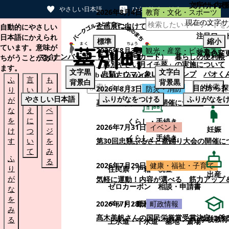
文字サイズ
サイト内検
やさしい日本語
ひらがなをつける
2026年8月4日
教育・文化・スポーツ
現在の文字サ
本文へスキップする
企画展に向けて：安東ウメ子さんとの思
自動的にやさしい
注目ワー
日本語にかえられ
標準
縮小
ています。意味が
2026年8月3日
観光・産業・ビジネス
背景色変
マイナンバーカード（個人番号カード）
暮らしの便利帳
ちがうことがあり
「幕別やさい月イチ菜」の実施について
ます。
文字
黒
文字
白
忠類ナウマン象LINEスタンプ
パオく
ふ
言
も
背景
白
背景
黒
検索
目的から探
2026年8月3日
防災・消防
り
い
と
やさしい日本語
ふりがなをつける
ふりがなを
が
替
の
幕別町防災フェアの開催について
な
え
ペ
を
に
ー
くらし・手続き
2026年7月31日
イベント
妊娠
け
つ
ジ
くらし・手続き
す
い
を
第30回忠類ふるさと盆踊り大会の開催に
て
み
ふ
る
2026年7月29日
健康・福祉・子育て
り
住民票・戸籍
税金
出産
が
気軽に運動！内容が選べる 筋力アップ
ゼロカーボン
相談・申請書
な
を
ペット・動植物
ごみ
2026年7月28日
町政情報
み
髙木美帆さんの国民栄誉賞受賞決定に係
学校教育
る
上水道・下水道
墓地・斎場