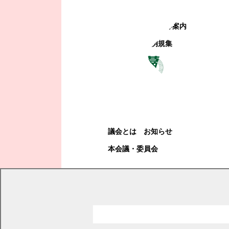
町政への参加
観光地・公共施設等案内
電子掲示場・例規集
幕別町議会
幕別町議会
議会とは
お知らせ
本会議・委員会
現在の位置
トップページ
教育・文化・スポーツ
スポーツ
オリンピック・オリンピアン
がんばれ！山本幸平選手！！応援メッセージ