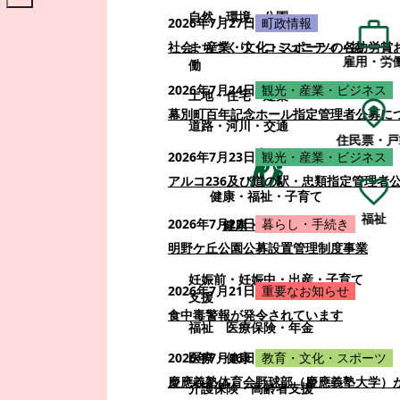
自然・環境・公園
2026年7月27日
町政情報
まちづくり・コミュニティ・協
社会・産業・文化・スポーツの各功労賞
雇用・労
働
2026年7月24日
観光・産業・ビジネス
土地・住宅・建築
幕別町百年記念ホール指定管理者公募に
道路・河川・交通
住民票・戸
2026年7月23日
観光・産業・ビジネス
アルコ236及び道の駅・忠類指定管理者
健康・福祉・子育て
福祉
2026年7月22日
暮らし・手続き
健康・福祉・子育て
明野ケ丘公園公募設置管理制度事業
妊娠前・妊娠中・出産・子育て
2026年7月21日
重要なお知らせ
支援
食中毒警報が発令されています
福祉
医療保険・年金
医療・健康
2026年7月16日
教育・文化・スポーツ
慶應義塾体育会野球部（慶應義塾大学）
介護保険・高齢者支援