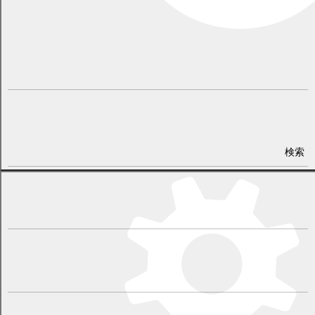
★娘がお兄ちゃんの同級生で転校してきた頃から見てきて色んな面
で大きくなり嬉しく思っています。本当に素晴らしい‼ そして、今
は孫が北小で、しみじみ年月を感じています。いよいよですね。皆
で静かに応援しています。おじさんは最近幸平君のTシャツを着て
いますよ。頑張れ～‼
（ニックネーム：吉村事務所のおじさんとおばさん）
★BSの「チャリダー」で初めて競技の様子を観て、子ども達ととて
も盛り上がりました！山本選手の力が存分に発揮できることを祈り
ながら、幕別町から応援してます！
（ニックネーム：札内 岡部）
検索
★いよいよ明日が本番です。何があるのかわからないのがオリンピ
ック‼攻めの走りで上位目指して頑張って‼
（ニックネーム：太郎）
★いよいよ本番当日になりました。暑さに負けず、レースを楽しみ
ながらゴールを目指してください。幕別からテレビで応援します！
（ニックネーム：山平です♪）
★精一杯、自分の走りを貫き頑張ってください！