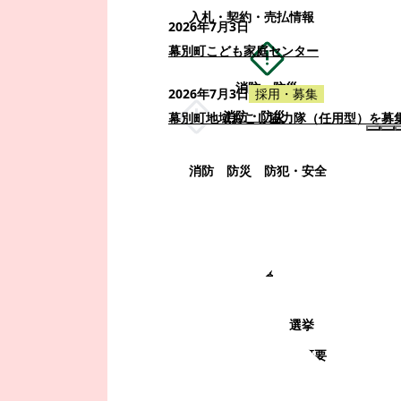
入札・契約・売払情報
2026年7月3日
幕別町こども家庭センター
消防・防災
2026年7月3日
採用・募集
消防・防災
幕別町地域おこし協力隊（任用型）を募
消防
防災
防犯・安全
町政情報
町政情報
監査
広告募集
選挙
町の取り組み
町の概要
町政運営・行政改革