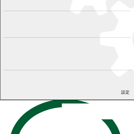
（ニックネーム：オリンピックすきお）
★北京から出場ごとに順位が上がってるから、期待して見てます！
悔いのない試合を！！！がんばれーーー！！！
（ニックネーム：うちゃ）
★アップダウンのコースで過酷なレースだったように見えました
が、競技を終えた山本選手の笑顔を見ると達成感があったんだと思
います。お疲れ様でした。
（ニックネーム：オリンピックすきお）
設定