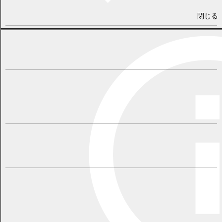
さい。幕別町から全力で応援しています！
（ニックネーム：内山 美穂子）
閉じる
★テレビで山本選手を知りました。家族のために悔いなきレース
を！
（ニックネーム：ヒロタカ）
★山本選手の技術と体力で、難コース伊豆MTBコースを縦横無尽に
走り抜ける勇姿を楽しみにしています。幕別町から、みなさんと応
援POWERを送り続けます。山本幸平選手、頑張れ‼
（ニックネーム：幕別町地域おこし協力隊 小林秋良）
★競技集大成のレース、実力を発揮されることを祈念し応援してお
ります。GOOD-LUCK
（ニックネーム：篠原雅人）
★ソフトボールのオープニングラウンド2試合目、タイブレークで
のサヨナラ勝ち！やっぱりスポーツは人々に感動と勇気を与えてく
れると思いました。山本選手の集大成、幕別から応援します！最後
の五輪を楽しんでください。
（ニックネーム：山の幸）