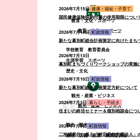
2026年7月15日
健康・福祉・子育て
国民健康保険税納付書の使用期限につい
教育・文化・スポーツ
教育・文化・スポーツ
2026年7月13日
町政情報
新たな幕別町総合計画策定に向けたまち
学校教育
教育委員会
2026年7月13日
生涯学習
スポーツ
幕別町まちづくりワークショップの実施
歴史・文化
2026年7月10日
町政情報
新たな幕別町総合計画策定方針について
観光・産業・ビジネス
2026年7月3日
暮らし・手続き
観光・産業・ビジネス
住まいの終活セミナー＆個別相談会につ
観光
観光・イベント
2026年7月3日
町政情報
二地域居住に係る「特定居住支援法人」
雇用・労働
産業
農業委員会