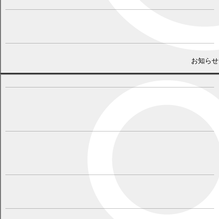
★がんばれ～！見てるよー！
（ニックネーム：札内北町のおばちゃん）
★大会の開催を感謝しつつ、ご自分の力を存分に発揮してくださ
お知らせ
い。人生1度です。幕別の地から、応援しています。届け^_^♪
（ニックネーム：みなみ）
★幕別町の星ですね‼自分の力を信じれば良い結果が出ると思いま
す‼頑張れ♪頑張れ♪
（ニックネーム：札内のマスター）
★4大会連続出場とともに、集大成の締めくくり‼ 完全燃焼にて栄光
を掴んでください。
（ニックネーム：H.I）
★幕別町の誇りです！頑張って下さい。応援しています！
（ニックネーム：マキ）