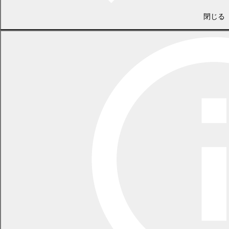
〒089-0604 北海道中川郡幕別町錦町98番地
閉じる
LINEで
共有
Facebookで
共有