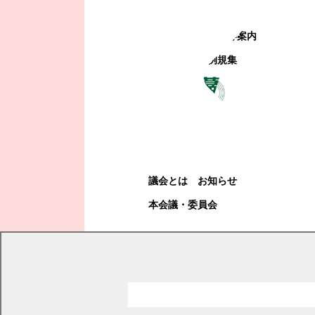
町政への参加
観光地・公共施設等案内
電子掲示場・例規集
幕別町議会
幕別町議会
議会とは
お知らせ
本会議・委員会
現在の位置
トップページ
教育・文化・スポーツ
歴史・文化
指定文化財・埋蔵文化財
文化財審議委員会