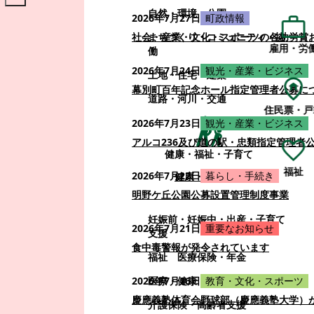
自然・環境・公園
2026年7月27日
町政情報
まちづくり・コミュニティ・協
社会・産業・文化・スポーツの各功労賞
雇用・労
働
2026年7月24日
観光・産業・ビジネス
土地・住宅・建築
幕別町百年記念ホール指定管理者公募に
道路・河川・交通
住民票・戸
2026年7月23日
観光・産業・ビジネス
アルコ236及び道の駅・忠類指定管理者
健康・福祉・子育て
福祉
2026年7月22日
暮らし・手続き
健康・福祉・子育て
明野ケ丘公園公募設置管理制度事業
妊娠前・妊娠中・出産・子育て
2026年7月21日
重要なお知らせ
支援
食中毒警報が発令されています
福祉
医療保険・年金
医療・健康
2026年7月16日
教育・文化・スポーツ
慶應義塾体育会野球部（慶應義塾大学）
介護保険・高齢者支援