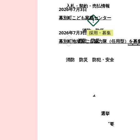
入札・契約・売払情報
2026年7月3日
幕別町こども家庭センター
消防・防災
2026年7月3日
採用・募集
消防・防災
幕別町地域おこし協力隊（任用型）を募
消防
防災
防犯・安全
町政情報
町政情報
監査
広告募集
選挙
町の取り組み
町の概要
町政運営・行政改革