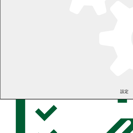
指定文化財・埋蔵文化財
忠類丸山のヒカリゴケ
埋蔵文化財
文化財審議委員会会議録
設定