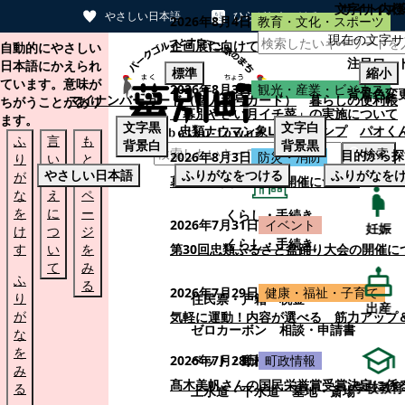
文字サイズ
サイト内検
やさしい日本語
ひらがなをつける
2026年8月4日
教育・文化・スポーツ
現在の文字サ
本文へスキップする
企画展に向けて：安東ウメ子さんとの思
自動的にやさしい
注目ワー
日本語にかえられ
標準
縮小
ています。意味が
2026年8月3日
観光・産業・ビジネス
背景色変
マイナンバーカード（個人番号カード）
暮らしの便利帳
ちがうことがあり
「幕別やさい月イチ菜」の実施について
ます。
文字
黒
文字
白
忠類ナウマン象LINEスタンプ
パオく
ふ
言
も
背景
白
背景
黒
検索
目的から探
2026年8月3日
防災・消防
り
い
と
やさしい日本語
ふりがなをつける
ふりがなを
が
替
の
幕別町防災フェアの開催について
な
え
ペ
を
に
ー
くらし・手続き
2026年7月31日
イベント
妊娠
け
つ
ジ
くらし・手続き
す
い
を
第30回忠類ふるさと盆踊り大会の開催に
て
み
ふ
る
2026年7月29日
健康・福祉・子育て
り
住民票・戸籍
税金
出産
が
気軽に運動！内容が選べる 筋力アップ
ゼロカーボン
相談・申請書
な
を
ペット・動植物
ごみ
2026年7月28日
町政情報
み
髙木美帆さんの国民栄誉賞受賞決定に係
学校教育
る
上水道・下水道
墓地・斎場