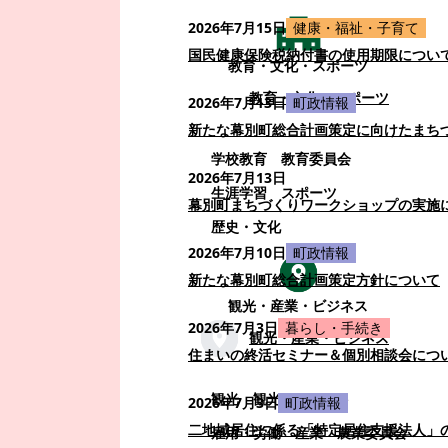
2026年7月15日
健康・福祉・子育て
国民健康保険税納付書の使用期限につい
教育・文化・スポーツ
教育・文化・スポーツ
2026年7月13日
町政情報
新たな幕別町総合計画策定に向けたまち
学校教育
教育委員会
2026年7月13日
生涯学習
スポーツ
幕別町まちづくりワークショップの実施
歴史・文化
2026年7月10日
町政情報
新たな幕別町総合計画策定方針について
観光・産業・ビジネス
2026年7月3日
暮らし・手続き
観光・産業・ビジネス
住まいの終活セミナー＆個別相談会につ
観光
観光・イベント
2026年7月3日
町政情報
二地域居住に係る「特定居住支援法人」
雇用・労働
産業
農業委員会