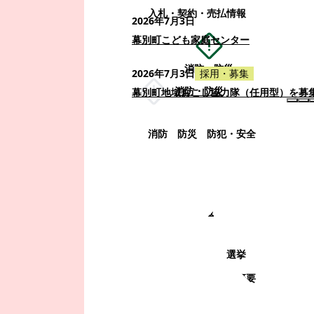
入札・契約・売払情報
2026年7月3日
幕別町こども家庭センター
消防・防災
2026年7月3日
採用・募集
消防・防災
幕別町地域おこし協力隊（任用型）を募
消防
防災
防犯・安全
町政情報
町政情報
監査
広告募集
選挙
町の取り組み
町の概要
町政運営・行政改革