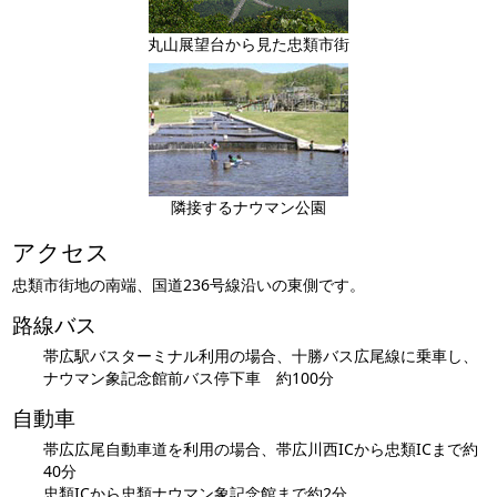
丸山展望台から見た忠類市街
隣接するナウマン公園
アクセス
忠類市街地の南端、国道236号線沿いの東側です。
路線バス
帯広駅バスターミナル利用の場合、十勝バス広尾線に乗車し、
ナウマン象記念館前バス停下車 約100分
自動車
帯広広尾自動車道を利用の場合、帯広川西ICから忠類ICまで約
40分
忠類ICから忠類ナウマン象記念館まで約2分