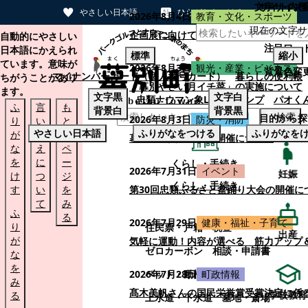
文字サイズ
サイト内検
やさしい日本語
ひらがなをつける
2026年8月4日
教育・文化・スポーツ
現在の文字サ
本文へスキップする
企画展に向けて：安東ウメ子さんとの思
自動的にやさしい
注目ワー
日本語にかえられ
標準
縮小
ています。意味が
2026年8月3日
観光・産業・ビジネス
背景色変
マイナンバーカード（個人番号カード）
暮らしの便利帳
ちがうことがあり
「幕別やさい月イチ菜」の実施について
ます。
文字
黒
文字
白
忠類ナウマン象LINEスタンプ
パオく
ふ
言
も
背景
白
背景
黒
検索
目的から探
2026年8月3日
防災・消防
り
い
と
やさしい日本語
ふりがなをつける
ふりがなを
が
替
の
幕別町防災フェアの開催について
な
え
ペ
を
に
ー
くらし・手続き
2026年7月31日
イベント
妊娠
け
つ
ジ
くらし・手続き
す
い
を
第30回忠類ふるさと盆踊り大会の開催に
て
み
ふ
る
2026年7月29日
健康・福祉・子育て
り
住民票・戸籍
税金
出産
が
気軽に運動！内容が選べる 筋力アップ
ゼロカーボン
相談・申請書
な
を
ペット・動植物
ごみ
2026年7月28日
町政情報
み
髙木美帆さんの国民栄誉賞受賞決定に係
学校教育
る
上水道・下水道
墓地・斎場