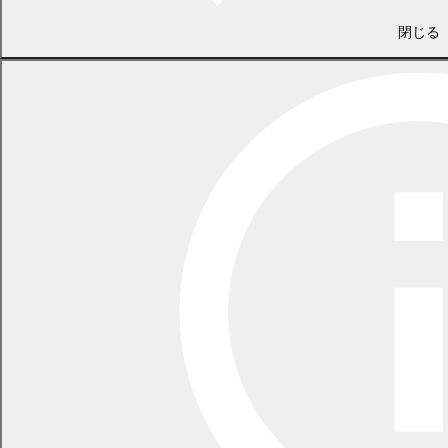
閉じる
ナウマン象発掘記念碑
ナウマン象発掘跡地
当記念館は、上からみるとナウマン象の姿をイメージしたデザイ
ンとなっており、中央の丸いドームの部分が胴体、四隅の展示室な
どが足、正面入口が頭部、玉石を埋め込んだ外壁は象の肌、『時の
道』とよばれる入口までの長い歩道は鼻と牙をイメージしていま
す。（第1回北海道建築賞受賞）
『時の道』…駐車場から建物まで続く約100mの歩道の両側の円柱
に、古生物の誕生から人類までの進化を記した銅板がついており、
現代空間から太古の世界へのタイムトンネルをイメージしていま
す。