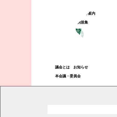
町政への参加
観光地・公共施設等案内
電子掲示場・例規集
幕別町議会
幕別町議会
議会とは
お知らせ
本会議・委員会
現在の位置
トップページ
教育・文化・スポーツ
歴史・文化
ナウマン象記念館
忠類ナウマン象記念館