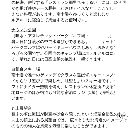
の秘密。併設する「レストラン郷里ちゅうるい」には、ゆり根
かき揚げ丼やチーズ豚丼、わさびアイスなど、ここでしか味わ
えない料理があります。南十勝をゆっくりと楽しむなら、ホテ
ルアルコに宿泊して周遊すると便利です。
ナウマン公園
（噴水・アスレチック・パークゴルフ場・キャンプ場）
暑い日には噴水の中で水遊びができるおすすめスポットです。
パークゴルフ場やバーベキューハウスもあり家族みんなでくつ
ろげる公園です。公園内のキャンプ場はホテルアルコにも近
く、晴れた日には日高山脈の絶景も一望できます。
白銀台スキー場
南十勝で唯一のゲレンデでクラスを選ばずスキー・スノーボー
ドからソリ遊びまで楽しめ、眺望もよいスキー場です。ペアリ
フトにナイター照明を備え、レストランや休憩所のあるスキー
場ロッジのほか宿泊も可能な宿泊ロッジ（5棟）が併設されて
います。
丸山展望台
幕末の頃に海賊が財宝や砂金を隠したという埋蔵金伝説のある
TOPへ
丸山の頂上にある展望台では、 広々とした北海道のイメージそ
のものの雄大な風景を気軽に楽しむことができます。