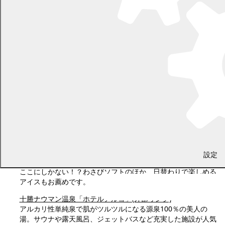
象の肌をイメージした外壁
近隣施設のご案内
道の駅・忠類
パン工房パオパオでは焼きたての「ゆり根あんパン」、ぎっし
りクリームの詰まった「特製シュークリーム」が人気です。ま
ろやかな味わいが特徴の「ゆり根入りコーヒー」はお土産用に
設定
最適です。
ここにしかない！？わさびソフトのほか、日替わりで楽しめる
アイスもお薦めです。
十勝ナウマン温泉「ホテルアルコ」(外部リンク)
アルカリ性単純泉で肌がツルツルになる源泉100％の美人の
湯。サウナや露天風呂、ジェットバスなど充実した施設が人気