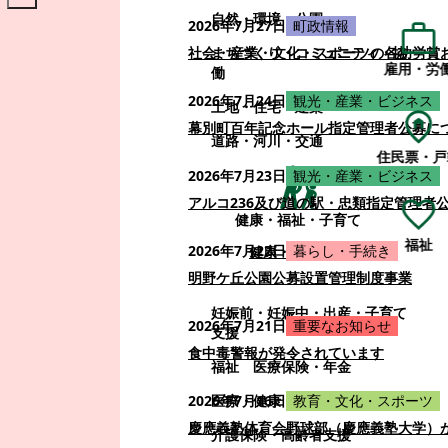
自然・環境・公園
2026年7月27日
町政情報
まちづくり・コミュニティ・協
社会・産業・文化・スポーツの各功労賞
雇用・労
働
2026年7月24日
観光・産業・ビジネス
土地・住宅・建築
幕別町百年記念ホール指定管理者公募に
道路・河川・交通
住民票・戸
2026年7月23日
観光・産業・ビジネス
アルコ236及び道の駅・忠類指定管理者
健康・福祉・子育て
福祉
2026年7月22日
暮らし・手続き
健康・福祉・子育て
明野ケ丘公園公募設置管理制度事業
妊娠前・妊娠中・出産・子育て
2026年7月21日
重要なお知らせ
支援
食中毒警報が発令されています
福祉
医療保険・年金
医療・健康
2026年7月16日
教育・文化・スポーツ
慶應義塾体育会野球部（慶應義塾大学）
介護保険・高齢者支援