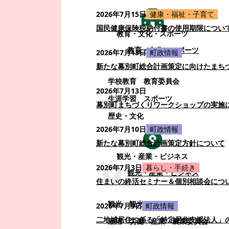
2026年7月15日
健康・福祉・子育て
国民健康保険税納付書の使用期限につい
教育・文化・スポーツ
教育・文化・スポーツ
2026年7月13日
町政情報
新たな幕別町総合計画策定に向けたまち
学校教育
教育委員会
2026年7月13日
生涯学習
スポーツ
幕別町まちづくりワークショップの実施
歴史・文化
2026年7月10日
町政情報
新たな幕別町総合計画策定方針について
観光・産業・ビジネス
2026年7月3日
暮らし・手続き
観光・産業・ビジネス
住まいの終活セミナー＆個別相談会につ
観光
観光・イベント
2026年7月3日
町政情報
二地域居住に係る「特定居住支援法人」
雇用・労働
産業
農業委員会