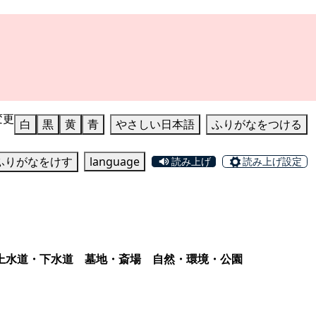
変更
白
黒
黄
青
やさしい日本語
ふりがなをつける
ふりがなをけす
language
読み上げ
読み上げ設定
上水道・下水道
墓地・斎場
自然・環境・公園