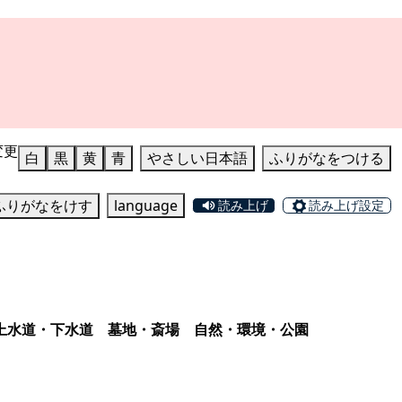
変更
白
黒
黄
青
やさしい日本語
ふりがなをつける
ふりがなをけす
language
読み上げ
読み上げ設定
上水道・下水道
墓地・斎場
自然・環境・公園