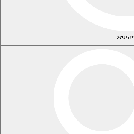
お知らせ
幕別町教育委員会 学校教育課
電話 0155-54-2006
/ FAX 0155-54-4714
（土日・祝日を除く平日の午前8時45分から午後5時30分まで
〔12月29日から1月3日までを除く〕）
〒089-0604 北海道中川郡幕別町錦町98番地
LINEで
共有
Facebookで
共有