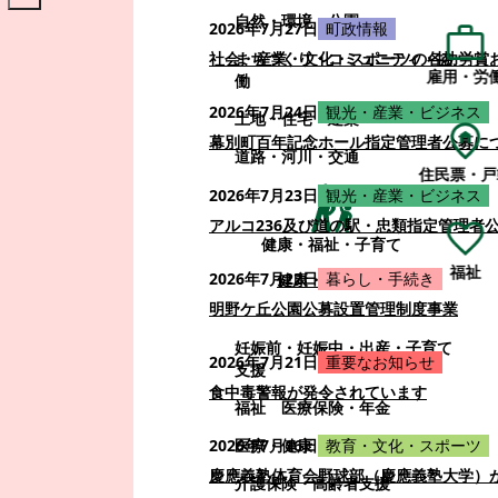
自然・環境・公園
2026年7月27日
町政情報
まちづくり・コミュニティ・協
社会・産業・文化・スポーツの各功労賞
雇用・労
働
2026年7月24日
観光・産業・ビジネス
土地・住宅・建築
幕別町百年記念ホール指定管理者公募に
道路・河川・交通
住民票・戸
2026年7月23日
観光・産業・ビジネス
アルコ236及び道の駅・忠類指定管理者
健康・福祉・子育て
福祉
2026年7月22日
暮らし・手続き
健康・福祉・子育て
明野ケ丘公園公募設置管理制度事業
妊娠前・妊娠中・出産・子育て
2026年7月21日
重要なお知らせ
支援
食中毒警報が発令されています
福祉
医療保険・年金
医療・健康
2026年7月16日
教育・文化・スポーツ
慶應義塾体育会野球部（慶應義塾大学）
介護保険・高齢者支援