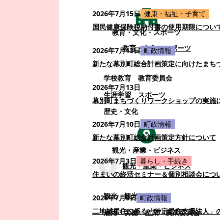
2026年7月15日
健康・福祉・子育て
国民健康保険税納付書の使用期限につい
教育・文化・スポーツ
教育・文化・スポーツ
2026年7月13日
町政情報
新たな幕別町総合計画策定に向けたまち
学校教育
教育委員会
2026年7月13日
生涯学習
スポーツ
幕別町まちづくりワークショップの実施
歴史・文化
2026年7月10日
町政情報
新たな幕別町総合計画策定方針について
観光・産業・ビジネス
2026年7月3日
暮らし・手続き
観光・産業・ビジネス
住まいの終活セミナー＆個別相談会につ
観光
観光・イベント
2026年7月3日
町政情報
二地域居住に係る「特定居住支援法人」
雇用・労働
産業
農業委員会