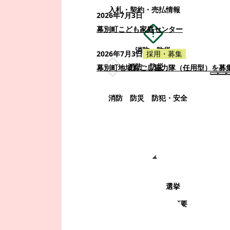
入札・契約・売払情報
2026年7月3日
幕別町こども家庭センター
消防・防災
2026年7月3日
採用・募集
消防・防災
幕別町地域おこし協力隊（任用型）を募
消防
防災
防犯・安全
町政情報
町政情報
監査
広告募集
選挙
町の取り組み
町の概要
町政運営・行政改革