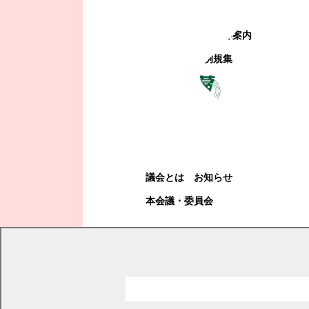
町政への参加
観光地・公共施設等案内
電子掲示場・例規集
幕別町議会
幕別町議会
議会とは
お知らせ
本会議・委員会
現在の位置
トップページ
教育・文化・スポーツ
教育委員会
教育委員会について
幕別町教育委員会会議議事録
議事録一覧
平成30年