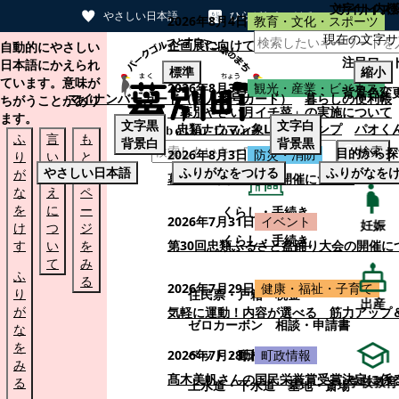
文字サイズ
サイト内検
やさしい日本語
ひらがなをつける
2026年8月4日
教育・文化・スポーツ
現在の文字サ
本文へスキップする
企画展に向けて：安東ウメ子さんとの思
自動的にやさしい
注目ワー
日本語にかえられ
標準
縮小
ています。意味が
2026年8月3日
観光・産業・ビジネス
背景色変
マイナンバーカード（個人番号カード）
暮らしの便利帳
ちがうことがあり
「幕別やさい月イチ菜」の実施について
ます。
文字
黒
文字
白
忠類ナウマン象LINEスタンプ
パオく
ふ
言
も
背景
白
背景
黒
検索
目的から探
2026年8月3日
防災・消防
り
い
と
やさしい日本語
ふりがなをつける
ふりがなを
が
替
の
幕別町防災フェアの開催について
な
え
ペ
を
に
ー
くらし・手続き
2026年7月31日
イベント
妊娠
け
つ
ジ
くらし・手続き
す
い
を
第30回忠類ふるさと盆踊り大会の開催に
て
み
ふ
る
2026年7月29日
健康・福祉・子育て
り
住民票・戸籍
税金
出産
が
気軽に運動！内容が選べる 筋力アップ
ゼロカーボン
相談・申請書
な
を
ペット・動植物
ごみ
2026年7月28日
町政情報
み
髙木美帆さんの国民栄誉賞受賞決定に係
学校教育
る
上水道・下水道
墓地・斎場