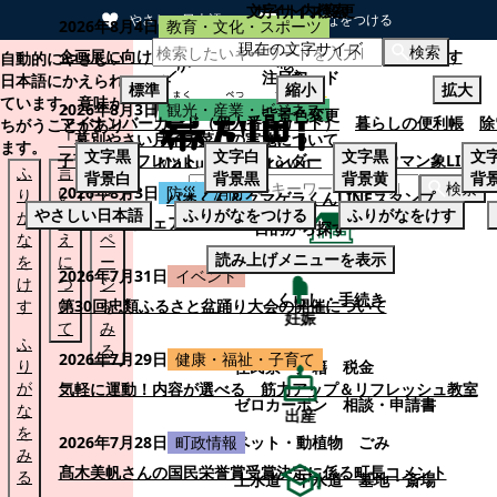
文字サイズ変更
サイト内検索
やさしい日本語
ひらがなをつける
2026年8月4日
教育・文化・スポーツ
現在の文字サイズ
本文へスキップする
検索
企画展に向けて：安東ウメ子さんとの思い出を募集します
自動的にやさしい
注目ワード
日本語にかえられ
標準
縮小
拡大
ています。意味が
2026年8月3日
観光・産業・ビジネス
背景色変更
マイナンバーカード（個人番号カード）
暮らしの便利帳
除
ちがうことがあり
「幕別やさい月イチ菜」の実施について
ます。
文字
黒
文字
白
文字
黒
文
子育てパンフレット
ごみカレンダー
忠類ナウマン象LINE
ふ
言
も
背景
白
背景
黒
背景
黄
背
検索
2026年8月3日
防災・消防
り
い
と
パオくん＆クマゲラくんLINEスタンプ
やさしい日本語
ふりがなをつける
ふりがなをけす
が
替
の
幕別町防災フェアの開催について
目的から探す
な
え
ペ
読み上げメニューを表示
を
に
ー
くらし・手続き
2026年7月31日
イベント
け
つ
ジ
くらし・手続き
す
い
第30回忠類ふるさと盆踊り大会の開催について
を
妊娠
て
み
ふ
る
2026年7月29日
健康・福祉・子育て
り
住民票・戸籍
税金
が
気軽に運動！内容が選べる 筋力アップ＆リフレッシュ教室
ゼロカーボン
相談・申請書
な
出産
を
ペット・動植物
ごみ
2026年7月28日
町政情報
み
髙木美帆さんの国民栄誉賞受賞決定に係る町長コメント
る
上水道・下水道
墓地・斎場