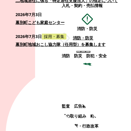
二地域居住に係る「特定居住支援法人」の指定について
入札・契約・売払情報
2026年7月3日
幕別町こども家庭センター
消防・防災
2026年7月3日
採用・募集
消防・防災
幕別町地域おこし協力隊（任用型）を募集します
消防
防災
防犯・安全
町政情報
町政情報
監査
広告募集
選挙
町の取り組み
町の概要
町政運営・行政改革