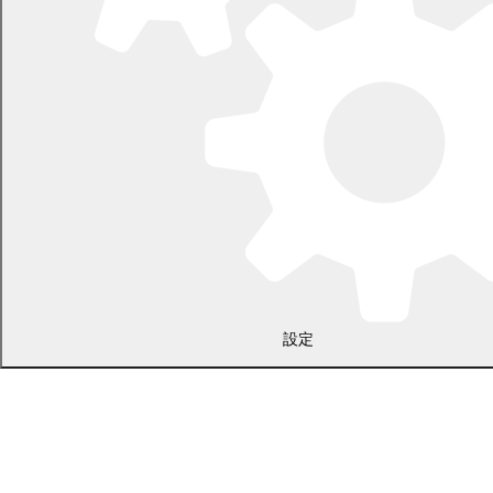
〒089-0692 北海道中川郡幕別町本町130番地1
電話 0155-54-2111
開庁時間：土日・祝日を除く平日の午前8時45分から午後5時30分ま
で
設定