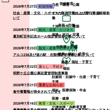
学校教育
自然・環境・公園
2026年7月27日
町政情報
まちづくり・コミュニティ・協
社会・産業・文化・スポーツの各功労賞および善行賞の候補者
働
いて
雇用・労働
土地・住宅・建築
2026年7月24日
観光・産業・ビジネス
道路・河川・交通
幕別町百年記念ホール指定管理者公募について
住民票・戸籍
2026年7月23日
観光・産業・ビジネス
健康・福祉・子育て
アルコ236及び道の駅・忠類指定管理者公募について
健康・福祉・子育て
2026年7月22日
暮らし・手続き
福祉
明野ケ丘公園公募設置管理制度事業
妊娠前・妊娠中・出産・子育て
支援
2026年7月21日
重要なお知らせ
福祉
医療保険・年金
食中毒警報が発令されています
医療・健康
2026年7月16日
教育・文化・スポーツ
介護保険・高齢者支援
慶應義塾体育会野球部（慶應義塾大学）が幕別町にやってきま