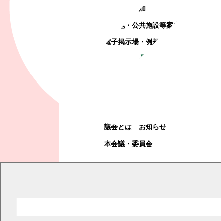
町政への参加
観光地・公共施設等案内
電子掲示場・例規集
幕別町議会
幕別町議会
議会とは
お知らせ
本会議・委員会
現在の位置
トップページ
教育・文化・スポーツ
学校教育
幼稚園
幼稚園