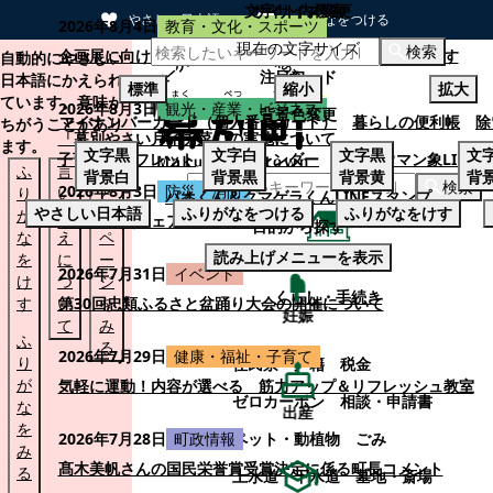
文字サイズ変更
サイト内検索
やさしい日本語
ひらがなをつける
2026年8月4日
教育・文化・スポーツ
現在の文字サイズ
本文へスキップする
検索
企画展に向けて：安東ウメ子さんとの思い出を募集します
自動的にやさしい
注目ワード
日本語にかえられ
標準
縮小
拡大
ています。意味が
2026年8月3日
観光・産業・ビジネス
背景色変更
マイナンバーカード（個人番号カード）
暮らしの便利帳
除
ちがうことがあり
「幕別やさい月イチ菜」の実施について
ます。
文字
黒
文字
白
文字
黒
文
子育てパンフレット
ごみカレンダー
忠類ナウマン象LINE
ふ
言
も
背景
白
背景
黒
背景
黄
背
検索
2026年8月3日
防災・消防
り
い
と
パオくん＆クマゲラくんLINEスタンプ
やさしい日本語
ふりがなをつける
ふりがなをけす
が
替
の
幕別町防災フェアの開催について
目的から探す
な
え
ペ
読み上げメニューを表示
を
に
ー
くらし・手続き
2026年7月31日
イベント
け
つ
ジ
くらし・手続き
す
い
第30回忠類ふるさと盆踊り大会の開催について
を
妊娠
て
み
ふ
る
2026年7月29日
健康・福祉・子育て
り
住民票・戸籍
税金
が
気軽に運動！内容が選べる 筋力アップ＆リフレッシュ教室
ゼロカーボン
相談・申請書
な
出産
を
ペット・動植物
ごみ
2026年7月28日
町政情報
み
髙木美帆さんの国民栄誉賞受賞決定に係る町長コメント
る
上水道・下水道
墓地・斎場