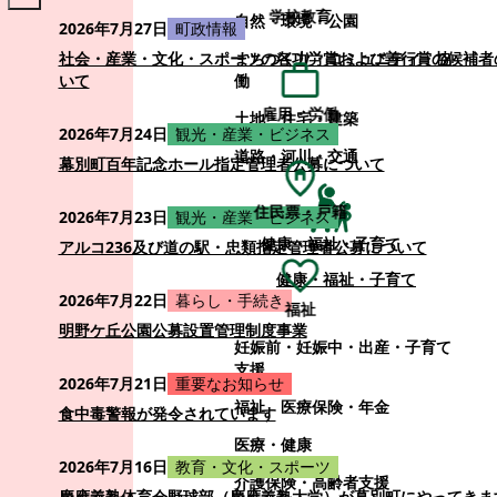
学校教育
自然・環境・公園
2026年7月27日
町政情報
まちづくり・コミュニティ・協
社会・産業・文化・スポーツの各功労賞および善行賞の候補者
働
いて
雇用・労働
土地・住宅・建築
2026年7月24日
観光・産業・ビジネス
道路・河川・交通
幕別町百年記念ホール指定管理者公募について
住民票・戸籍
2026年7月23日
観光・産業・ビジネス
健康・福祉・子育て
アルコ236及び道の駅・忠類指定管理者公募について
健康・福祉・子育て
2026年7月22日
暮らし・手続き
福祉
明野ケ丘公園公募設置管理制度事業
妊娠前・妊娠中・出産・子育て
支援
2026年7月21日
重要なお知らせ
福祉
医療保険・年金
食中毒警報が発令されています
医療・健康
2026年7月16日
教育・文化・スポーツ
介護保険・高齢者支援
慶應義塾体育会野球部（慶應義塾大学）が幕別町にやってきま