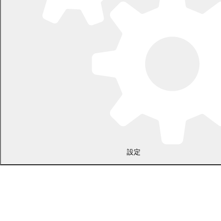
〒089-0692 北海道中川郡幕別町本町130番地1
電話 0155-54-2111
開庁時間：土日・祝日を除く平日の午前8時45分から午後5時30分ま
で
設定