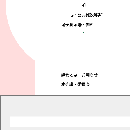
町政への参加
観光地・公共施設等案内
電子掲示場・例規集
幕別町議会
幕別町議会
議会とは
お知らせ
本会議・委員会
現在の位置
トップページ
教育・文化・スポーツ
学校教育
幼稚園
幼稚園