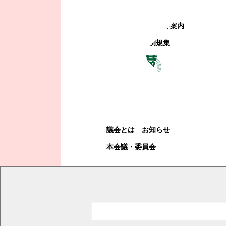
町政への参加
観光地・公共施設等案内
電子掲示場・例規集
幕別町議会
幕別町議会
議会とは
お知らせ
本会議・委員会
現在の位置
トップページ
教育・文化・スポーツ
学校教育
小学校・中学校・義務教育学校
町内小中学校における感染症の発生状況について