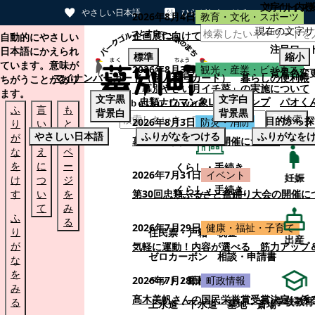
文字サイズ
サイト内検
やさしい日本語
ひらがなをつける
2026年8月4日
教育・文化・スポーツ
現在の文字サ
本文へスキップする
企画展に向けて：安東ウメ子さんとの思
自動的にやさしい
注目ワー
日本語にかえられ
標準
縮小
ています。意味が
2026年8月3日
観光・産業・ビジネス
背景色変
マイナンバーカード（個人番号カード）
暮らしの便利帳
ちがうことがあり
「幕別やさい月イチ菜」の実施について
ます。
文字
黒
文字
白
忠類ナウマン象LINEスタンプ
パオく
ふ
言
も
背景
白
背景
黒
検索
目的から探
2026年8月3日
防災・消防
り
い
と
やさしい日本語
ふりがなをつける
ふりがなを
が
替
の
幕別町防災フェアの開催について
な
え
ペ
を
に
ー
くらし・手続き
2026年7月31日
イベント
妊娠
け
つ
ジ
くらし・手続き
す
い
を
第30回忠類ふるさと盆踊り大会の開催に
て
み
ふ
る
2026年7月29日
健康・福祉・子育て
り
住民票・戸籍
税金
出産
が
気軽に運動！内容が選べる 筋力アップ
ゼロカーボン
相談・申請書
な
を
ペット・動植物
ごみ
2026年7月28日
町政情報
み
髙木美帆さんの国民栄誉賞受賞決定に係
学校教育
る
上水道・下水道
墓地・斎場