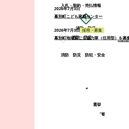
入札・契約・売払情報
2026年7月3日
幕別町こども家庭センター
消防・防災
2026年7月3日
採用・募集
消防・防災
幕別町地域おこし協力隊（任用型）を募
消防
防災
防犯・安全
町政情報
町政情報
監査
広告募集
選挙
町の取り組み
町の概要
町政運営・行政改革