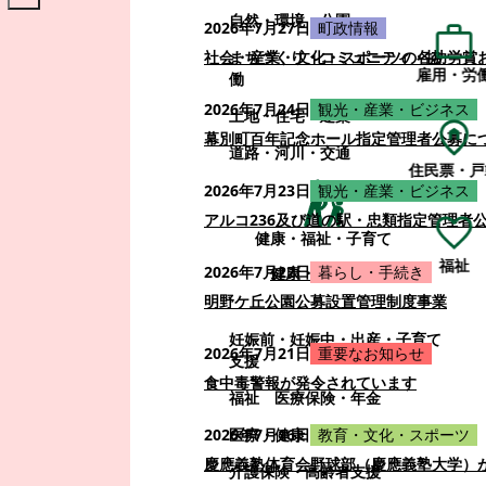
自然・環境・公園
2026年7月27日
町政情報
まちづくり・コミュニティ・協
社会・産業・文化・スポーツの各功労賞
雇用・労
働
2026年7月24日
観光・産業・ビジネス
土地・住宅・建築
幕別町百年記念ホール指定管理者公募に
道路・河川・交通
住民票・戸
2026年7月23日
観光・産業・ビジネス
アルコ236及び道の駅・忠類指定管理者
健康・福祉・子育て
福祉
2026年7月22日
暮らし・手続き
健康・福祉・子育て
明野ケ丘公園公募設置管理制度事業
妊娠前・妊娠中・出産・子育て
2026年7月21日
重要なお知らせ
支援
食中毒警報が発令されています
福祉
医療保険・年金
医療・健康
2026年7月16日
教育・文化・スポーツ
慶應義塾体育会野球部（慶應義塾大学）
介護保険・高齢者支援