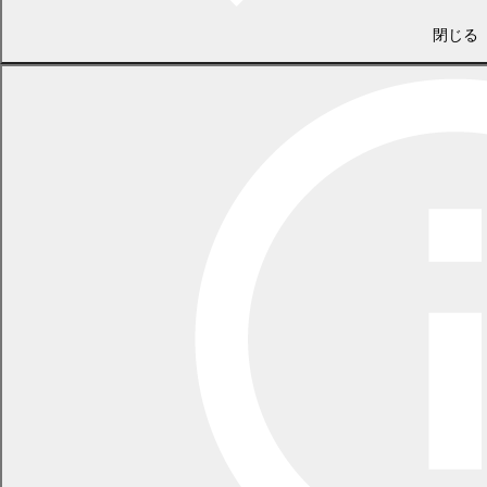
幕別町教育委員会 学校教育課
閉じる
電話 0155-54-2006
/ FAX 0155-54-4714
（土日・祝日を除く平日の午前8時45分から午後5時30分まで
〔12月29日から1月3日までを除く〕）
〒089-0604 北海道中川郡幕別町錦町98番地
LINEで
共有
Facebookで
共有