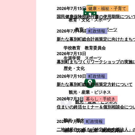
2026年7月15日
健康・福祉・子育て
国民健康保険税納付書の使用期限につい
教育・文化・スポーツ
教育・文化・スポーツ
2026年7月13日
町政情報
新たな幕別町総合計画策定に向けたまち
学校教育
教育委員会
2026年7月13日
生涯学習
スポーツ
幕別町まちづくりワークショップの実施
歴史・文化
2026年7月10日
町政情報
新たな幕別町総合計画策定方針について
観光・産業・ビジネス
2026年7月3日
暮らし・手続き
観光・産業・ビジネス
住まいの終活セミナー＆個別相談会につ
観光
観光・イベント
2026年7月3日
町政情報
二地域居住に係る「特定居住支援法人」
雇用・労働
産業
農業委員会