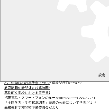
小学校・中学校・義務教育学校
学校だより
「学校における働き方改革 幕別町アクション・プラン (第3期) 」
設定
の策定について
小・中学校の行事予定について
学校閉庁日について
教育職員の時間外在校等時間の公表について
幕別町立学校における留守番電話の導入
携帯電話・スマートフォンのルール
町内の小中学校について
「全国学力・学習状況調査」結果の公表について
学園だより
義務教育学校
開校準備委員会だより