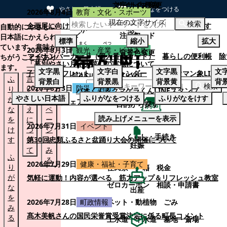
文字サイズ変更
サイト内検索
やさしい日本語
ひらがなをつける
2026年8月4日
教育・文化・スポーツ
現在の文字サイズ
本文へスキップする
検索
企画展に向けて：安東ウメ子さんとの思い出を募集します
自動的にやさしい
注目ワード
日本語にかえられ
標準
縮小
拡大
ています。意味が
2026年8月3日
観光・産業・ビジネス
背景色変更
マイナンバーカード（個人番号カード）
暮らしの便利帳
除
ちがうことがあり
「幕別やさい月イチ菜」の実施について
ます。
文字
黒
文字
白
文字
黒
文
子育てパンフレット
ごみカレンダー
忠類ナウマン象LINE
ふ
言
も
背景
白
背景
黒
背景
黄
背
検索
2026年8月3日
防災・消防
り
い
と
パオくん＆クマゲラくんLINEスタンプ
やさしい日本語
ふりがなをつける
ふりがなをけす
が
替
の
幕別町防災フェアの開催について
目的から探す
な
え
ペ
読み上げメニューを表示
を
に
ー
くらし・手続き
2026年7月31日
イベント
け
つ
ジ
くらし・手続き
す
い
第30回忠類ふるさと盆踊り大会の開催について
を
妊娠
て
み
ふ
る
2026年7月29日
健康・福祉・子育て
り
住民票・戸籍
税金
が
気軽に運動！内容が選べる 筋力アップ＆リフレッシュ教室
ゼロカーボン
相談・申請書
な
出産
を
ペット・動植物
ごみ
2026年7月28日
町政情報
み
髙木美帆さんの国民栄誉賞受賞決定に係る町長コメント
る
上水道・下水道
墓地・斎場