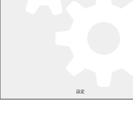
〒089-0692 北海道中川郡幕別町本町130番地1
電話 0155-54-2111
開庁時間：土日・祝日を除く平日の午前8時45分から午後5時30分ま
で
設定