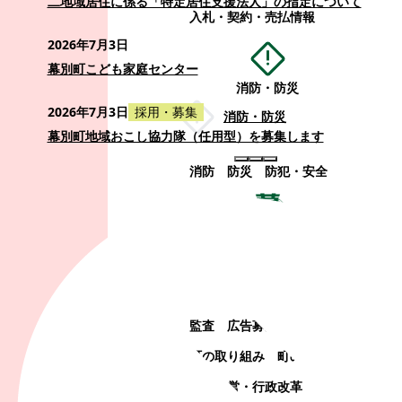
二地域居住に係る「特定居住支援法人」の指定について
入札・契約・売払情報
2026年7月3日
幕別町こども家庭センター
消防・防災
2026年7月3日
採用・募集
消防・防災
幕別町地域おこし協力隊（任用型）を募集します
消防
防災
防犯・安全
町政情報
町政情報
監査
広告募集
選挙
町の取り組み
町の概要
町政運営・行政改革