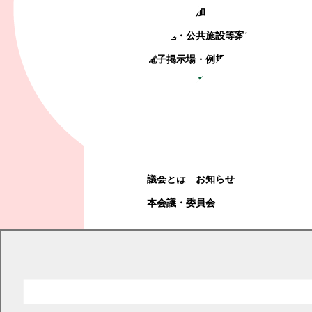
町政への参加
観光地・公共施設等案内
電子掲示場・例規集
幕別町議会
幕別町議会
議会とは
お知らせ
本会議・委員会
現在の位置
トップページ
教育・文化・スポーツ
学校教育
部活動
部活動