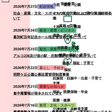
学校教育
自然・環境・公園
2026年7月27日
町政情報
まちづくり・コミュニティ・協
社会・産業・文化・スポーツの各功労賞および善行賞の候補者
働
いて
雇用・労働
土地・住宅・建築
2026年7月24日
観光・産業・ビジネス
道路・河川・交通
幕別町百年記念ホール指定管理者公募について
住民票・戸籍
2026年7月23日
観光・産業・ビジネス
健康・福祉・子育て
アルコ236及び道の駅・忠類指定管理者公募について
健康・福祉・子育て
2026年7月22日
暮らし・手続き
福祉
明野ケ丘公園公募設置管理制度事業
妊娠前・妊娠中・出産・子育て
支援
2026年7月21日
重要なお知らせ
福祉
医療保険・年金
食中毒警報が発令されています
医療・健康
2026年7月16日
教育・文化・スポーツ
介護保険・高齢者支援
慶應義塾体育会野球部（慶應義塾大学）が幕別町にやってきま