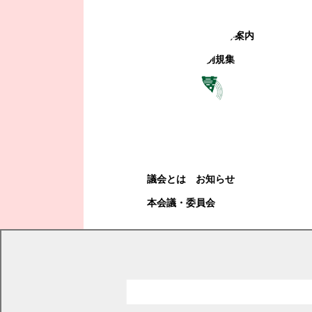
町政への参加
観光地・公共施設等案内
電子掲示場・例規集
幕別町議会
幕別町議会
議会とは
お知らせ
本会議・委員会
現在の位置
トップページ
教育・文化・スポーツ
学校教育
困ったときの相談先
困ったときの相談先