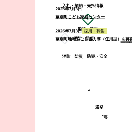
入札・契約・売払情報
2026年7月3日
幕別町こども家庭センター
消防・防災
2026年7月3日
採用・募集
消防・防災
幕別町地域おこし協力隊（任用型）を募
消防
防災
防犯・安全
町政情報
町政情報
監査
広告募集
選挙
町の取り組み
町の概要
町政運営・行政改革