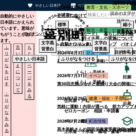
文字サイズ
サイト内検
やさしい日本語
ひらがなをつける
2026年8月4日
教育・文化・スポーツ
現在の文字サ
本文へスキップする
企画展に向けて：安東ウメ子さんとの思
自動的にやさしい
注目ワー
日本語にかえられ
標準
縮小
ています。意味が
2026年8月3日
観光・産業・ビジネス
背景色変
マイナンバーカード（個人番号カード）
暮らしの便利帳
ちがうことがあり
「幕別やさい月イチ菜」の実施について
ます。
文字
黒
文字
白
忠類ナウマン象LINEスタンプ
パオく
ふ
言
も
背景
白
背景
黒
検索
目的から探
2026年8月3日
防災・消防
り
い
と
やさしい日本語
ふりがなをつける
ふりがなを
が
替
の
幕別町防災フェアの開催について
な
え
ペ
を
に
ー
くらし・手続き
2026年7月31日
イベント
妊娠
け
つ
ジ
くらし・手続き
す
い
を
第30回忠類ふるさと盆踊り大会の開催に
て
み
ふ
る
2026年7月29日
健康・福祉・子育て
り
住民票・戸籍
税金
出産
が
気軽に運動！内容が選べる 筋力アップ
ゼロカーボン
相談・申請書
な
を
ペット・動植物
ごみ
2026年7月28日
町政情報
み
髙木美帆さんの国民栄誉賞受賞決定に係
学校教育
る
上水道・下水道
墓地・斎場