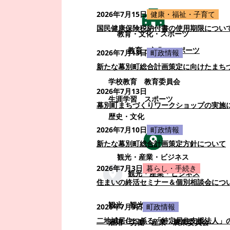
2026年7月15日
健康・福祉・子育て
国民健康保険税納付書の使用期限につい
教育・文化・スポーツ
教育・文化・スポーツ
2026年7月13日
町政情報
新たな幕別町総合計画策定に向けたまち
学校教育
教育委員会
2026年7月13日
生涯学習
スポーツ
幕別町まちづくりワークショップの実施
歴史・文化
2026年7月10日
町政情報
新たな幕別町総合計画策定方針について
観光・産業・ビジネス
2026年7月3日
暮らし・手続き
観光・産業・ビジネス
住まいの終活セミナー＆個別相談会につ
観光
観光・イベント
2026年7月3日
町政情報
二地域居住に係る「特定居住支援法人」
雇用・労働
産業
農業委員会