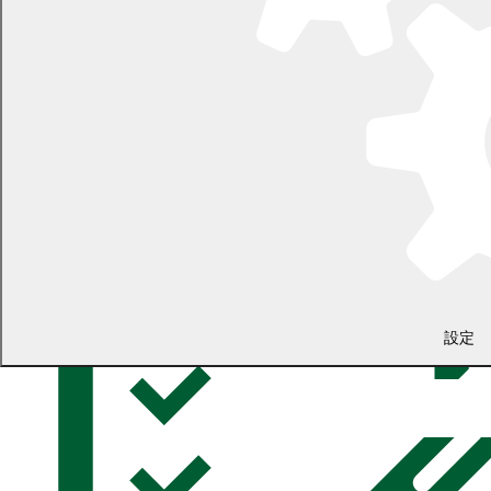
学校教育
小中一貫教育
小学校・中学校・義務教育学校
高等学校
幼稚園
ＧＩＧＡスクール構想
いじめ防止
不登校
給食
教科書
就学援助・修学支援資金
小学校・中学校の通学
小学校・中学校の入学・転校
部活動
設定