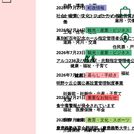
自然・環境・公園
2026年7月27日
町政情報
まちづくり・コミュニティ・協
社会・産業・文化・スポーツの各功労賞
雇用・労
働
2026年7月24日
観光・産業・ビジネス
土地・住宅・建築
幕別町百年記念ホール指定管理者公募に
道路・河川・交通
住民票・戸
2026年7月23日
観光・産業・ビジネス
アルコ236及び道の駅・忠類指定管理者
健康・福祉・子育て
福祉
2026年7月22日
暮らし・手続き
健康・福祉・子育て
明野ケ丘公園公募設置管理制度事業
妊娠前・妊娠中・出産・子育て
2026年7月21日
重要なお知らせ
支援
食中毒警報が発令されています
福祉
医療保険・年金
医療・健康
2026年7月16日
教育・文化・スポーツ
慶應義塾体育会野球部（慶應義塾大学）
介護保険・高齢者支援