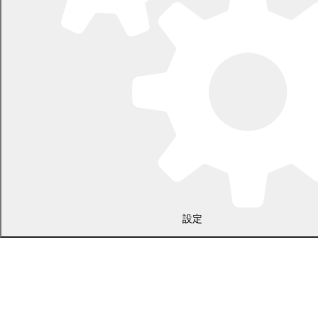
電話 0155-54-2111
開庁時間：土日・祝日を除く平日の午前8時45分から午後5時30分ま
で
設定