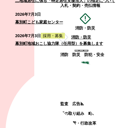
二地域居住に係る「特定居住支援法人」の指定について
入札・契約・売払情報
2026年7月3日
幕別町こども家庭センター
消防・防災
2026年7月3日
採用・募集
消防・防災
幕別町地域おこし協力隊（任用型）を募集します
消防
防災
防犯・安全
町政情報
町政情報
監査
広告募集
選挙
町の取り組み
町の概要
町政運営・行政改革