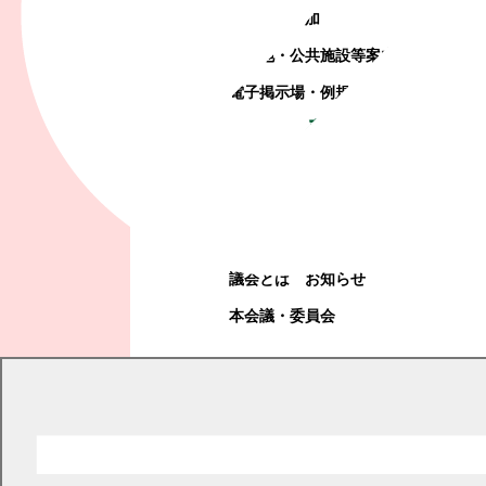
町政への参加
観光地・公共施設等案内
電子掲示場・例規集
幕別町議会
幕別町議会
議会とは
お知らせ
本会議・委員会
現在の位置
トップページ
くらし・手続き
税金
償却資産
償却資産