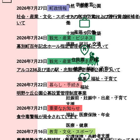
学校教育
自然・環境・公園
2026年7月27日
町政情報
まちづくり・コミュニティ・協
社会・産業・文化・スポーツの各功労賞および善行賞の候補者
働
いて
雇用・労働
土地・住宅・建築
2026年7月24日
観光・産業・ビジネス
道路・河川・交通
幕別町百年記念ホール指定管理者公募について
住民票・戸籍
2026年7月23日
観光・産業・ビジネス
健康・福祉・子育て
アルコ236及び道の駅・忠類指定管理者公募について
健康・福祉・子育て
2026年7月22日
暮らし・手続き
福祉
明野ケ丘公園公募設置管理制度事業
妊娠前・妊娠中・出産・子育て
支援
2026年7月21日
重要なお知らせ
福祉
医療保険・年金
食中毒警報が発令されています
医療・健康
2026年7月16日
教育・文化・スポーツ
介護保険・高齢者支援
慶應義塾体育会野球部（慶應義塾大学）が幕別町にやってきま