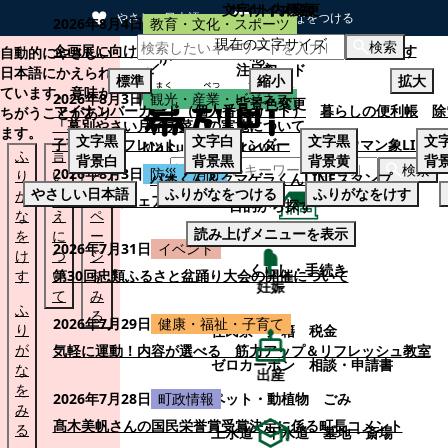
文字サイズ変更
サイト内検索
やさしい日本語
ひらがなをつける
2026年8月4日
教育・文化・スポーツ
現在の文字サイズ
本文へスキップする
検索
企画展に向けて：安東ウメ子さんとの思い出を募集します
自動的にやさしい
注目ワード
日本語にかえられ
標準
縮小
拡大
ています。意味が
2026年8月3日
観光・産業・ビジネス
背景色変更
マイナンバーカード（個人番号カード）
暮らしの便利帳
除
ちがうことがあり
「幕別やさい月イチ菜」の実施について
ます。
文字
黒
文字
白
文字
黒
文
子育てパンフレット
ごみカレンダー
忠類ナウマン象LINE
ふ
言
も
背景
白
背景
黒
背景
黄
背
検索
2026年8月3日
防災・消防
り
い
と
パオくん＆クマゲラくんLINEスタンプ
やさしい日本語
ふりがなをつける
ふりがなをけす
が
替
の
幕別町防災フェアの開催について
目的から探す
な
え
ペ
読み上げメニューを表示
を
に
ー
くらし・手続き
2026年7月31日
イベント
け
つ
ジ
くらし・手続き
す
い
第30回忠類ふるさと盆踊り大会の開催について
を
妊娠
て
み
ふ
る
2026年7月29日
健康・福祉・子育て
り
住民票・戸籍
税金
が
気軽に運動！内容が選べる 筋力アップ＆リフレッシュ教室
ゼロカーボン
相談・申請書
な
出産
を
ペット・動植物
ごみ
2026年7月28日
町政情報
み
髙木美帆さんの国民栄誉賞受賞決定に係る町長コメント
る
上水道・下水道
墓地・斎場