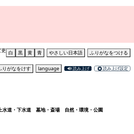
変更
白
黒
黄
青
やさしい日本語
ふりがなをつける
ふりがなをけす
language
読み上げ
読み上げ設定
上水道・下水道
墓地・斎場
自然・環境・公園