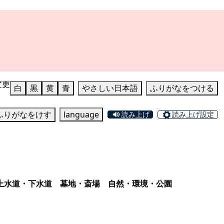
変更
白
黒
黄
青
やさしい日本語
ふりがなをつける
ふりがなをけす
language
読み上げ
読み上げ設定
上水道・下水道
墓地・斎場
自然・環境・公園