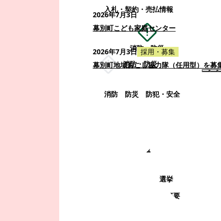
入札・契約・売払情報
2026年7月3日
幕別町こども家庭センター
消防・防災
2026年7月3日
採用・募集
消防・防災
幕別町地域おこし協力隊（任用型）を募
消防
防災
防犯・安全
町政情報
町政情報
監査
広告募集
選挙
町の取り組み
町の概要
町政運営・行政改革