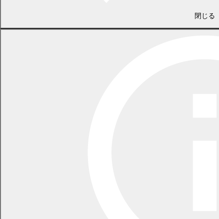
閉じる
住民課 住民活動支援係
電話 0155-54-2288
/ FAX 0155-55-3008
（土日・祝日を除く平日の午前8時45分から午後5時30分まで
〔12月29日から1月3日までを除く〕）
〒089-0692 北海道中川郡幕別町本町130番地1
LINEで
共有
Facebookで
共有