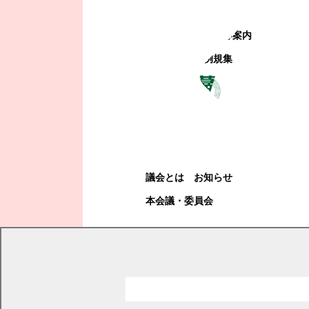
町政への参加
観光地・公共施設等案内
電子掲示場・例規集
幕別町議会
幕別町議会
議会とは
お知らせ
本会議・委員会
現在の位置
トップページ
くらし・手続き
土地・住宅・建築
移住・定住
幕別町空き地・空き家バンク