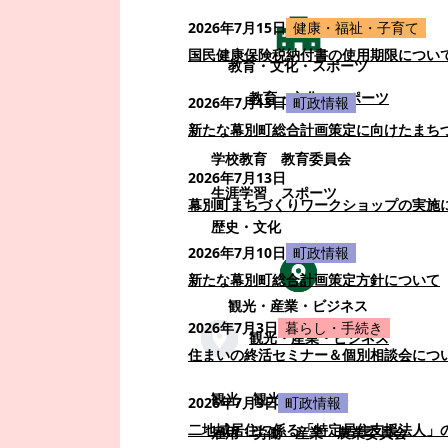
2026年7月15日
健康・福祉・子育て
国民健康保険税納付書の使用期限につい
教育・文化・スポーツ
教育・文化・スポーツ
2026年7月13日
町政情報
新たな幕別町総合計画策定に向けたまち
学校教育
教育委員会
2026年7月13日
生涯学習
スポーツ
幕別町まちづくりワークショップの実施
歴史・文化
2026年7月10日
町政情報
新たな幕別町総合計画策定方針について
観光・産業・ビジネス
2026年7月3日
暮らし・手続き
観光・産業・ビジネス
住まいの終活セミナー＆個別相談会につ
観光
観光・イベント
2026年7月3日
町政情報
二地域居住に係る「特定居住支援法人」
雇用・労働
産業
農業委員会