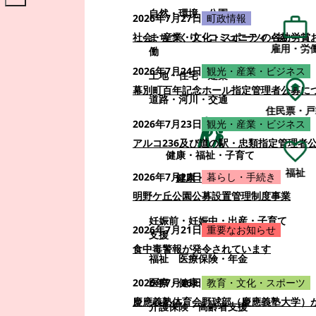
自然・環境・公園
2026年7月27日
町政情報
まちづくり・コミュニティ・協
社会・産業・文化・スポーツの各功労賞
雇用・労
働
2026年7月24日
観光・産業・ビジネス
土地・住宅・建築
幕別町百年記念ホール指定管理者公募に
道路・河川・交通
住民票・戸
2026年7月23日
観光・産業・ビジネス
アルコ236及び道の駅・忠類指定管理者
健康・福祉・子育て
福祉
2026年7月22日
暮らし・手続き
健康・福祉・子育て
明野ケ丘公園公募設置管理制度事業
妊娠前・妊娠中・出産・子育て
2026年7月21日
重要なお知らせ
支援
食中毒警報が発令されています
福祉
医療保険・年金
医療・健康
2026年7月16日
教育・文化・スポーツ
慶應義塾体育会野球部（慶應義塾大学）
介護保険・高齢者支援