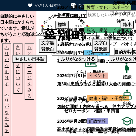
文字サイズ
サイト内検
やさしい日本語
ひらがなをつける
2026年8月4日
教育・文化・スポーツ
現在の文字サ
本文へスキップする
企画展に向けて：安東ウメ子さんとの思
自動的にやさしい
注目ワー
日本語にかえられ
標準
縮小
ています。意味が
2026年8月3日
観光・産業・ビジネス
背景色変
マイナンバーカード（個人番号カード）
暮らしの便利帳
ちがうことがあり
「幕別やさい月イチ菜」の実施について
ます。
文字
黒
文字
白
忠類ナウマン象LINEスタンプ
パオく
ふ
言
も
背景
白
背景
黒
検索
目的から探
2026年8月3日
防災・消防
り
い
と
やさしい日本語
ふりがなをつける
ふりがなを
が
替
の
幕別町防災フェアの開催について
な
え
ペ
を
に
ー
くらし・手続き
2026年7月31日
イベント
妊娠
け
つ
ジ
くらし・手続き
す
い
を
第30回忠類ふるさと盆踊り大会の開催に
て
み
ふ
る
2026年7月29日
健康・福祉・子育て
り
住民票・戸籍
税金
出産
が
気軽に運動！内容が選べる 筋力アップ
ゼロカーボン
相談・申請書
な
を
ペット・動植物
ごみ
2026年7月28日
町政情報
み
髙木美帆さんの国民栄誉賞受賞決定に係
学校教育
る
上水道・下水道
墓地・斎場