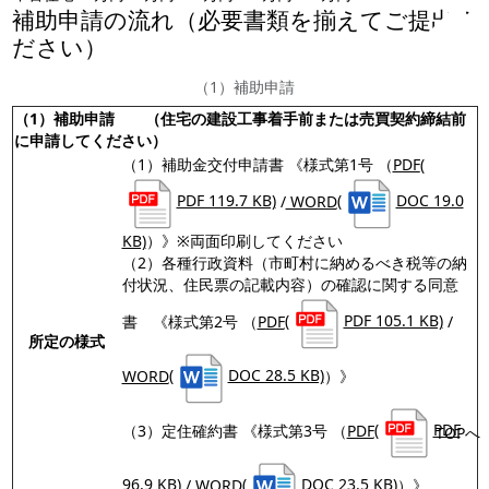
補助申請の流れ（必要書類を揃えてご提出く
ださい）
（1）補助申請
（1）補助申請
（住宅の
建設工事着手前
または
売買契約締結前
に申請してください）
（1）補助金交付申請書 《様式第1号 （
PDF
(
PDF 119.7 KB)
/
WORD
(
DOC 19.0
KB)
）》※両面印刷してください
（2）各種行政資料（市町村に納めるべき税等の納
付状況、住民票の記載内容）の確認に関する同意
書 《様式第2号 （
PDF
(
PDF 105.1 KB)
/
所定の様式
WORD
(
DOC 28.5 KB)
）》
（3）定住確約書 《様式第3号 （
PDF
(
PDF
TOPへ
96.9 KB)
/
WORD
(
DOC 23.5 KB)
）》