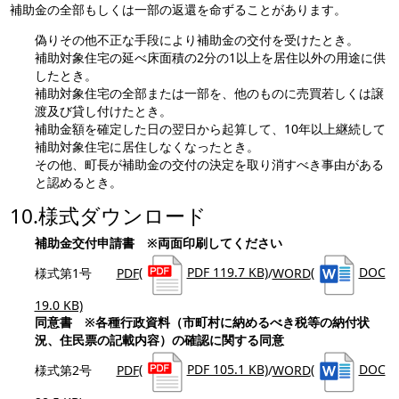
補助金の全部もしくは一部の返還を命ずることがあります。
偽りその他不正な手段により補助金の交付を受けたとき。
補助対象住宅の延べ床面積の2分の1以上を居住以外の用途に供
したとき。
補助対象住宅の全部または一部を、他のものに売買若しくは譲
渡及び貸し付けたとき。
補助金額を確定した日の翌日から起算して、10年以上継続して
補助対象住宅に居住しなくなったとき。
その他、町長が補助金の交付の決定を取り消すべき事由がある
と認めるとき。
10.様式ダウンロード
補助金交付申請書 ※両面印刷してください
様式第1号
PDF
(
PDF 119.7 KB)
/
WORD
(
DOC
19.0 KB)
同意書 ※
各種行政資料（市町村に納めるべき税等の納付状
況、住民票の記載内容）の確認に関する同意
様式第2号
PDF
(
PDF 105.1 KB)
/
WORD
(
DOC