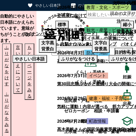
文字サイズ
サイト内検
やさしい日本語
ひらがなをつける
2026年8月4日
教育・文化・スポーツ
現在の文字サ
本文へスキップする
企画展に向けて：安東ウメ子さんとの思
自動的にやさしい
注目ワー
日本語にかえられ
標準
縮小
ています。意味が
2026年8月3日
観光・産業・ビジネス
背景色変
マイナンバーカード（個人番号カード）
暮らしの便利帳
ちがうことがあり
「幕別やさい月イチ菜」の実施について
ます。
文字
黒
文字
白
忠類ナウマン象LINEスタンプ
パオく
ふ
言
も
背景
白
背景
黒
検索
目的から探
2026年8月3日
防災・消防
り
い
と
やさしい日本語
ふりがなをつける
ふりがなを
が
替
の
幕別町防災フェアの開催について
な
え
ペ
を
に
ー
くらし・手続き
2026年7月31日
イベント
妊娠
け
つ
ジ
くらし・手続き
す
い
を
第30回忠類ふるさと盆踊り大会の開催に
て
み
ふ
る
2026年7月29日
健康・福祉・子育て
り
住民票・戸籍
税金
出産
が
気軽に運動！内容が選べる 筋力アップ
ゼロカーボン
相談・申請書
な
を
ペット・動植物
ごみ
2026年7月28日
町政情報
み
髙木美帆さんの国民栄誉賞受賞決定に係
学校教育
る
上水道・下水道
墓地・斎場