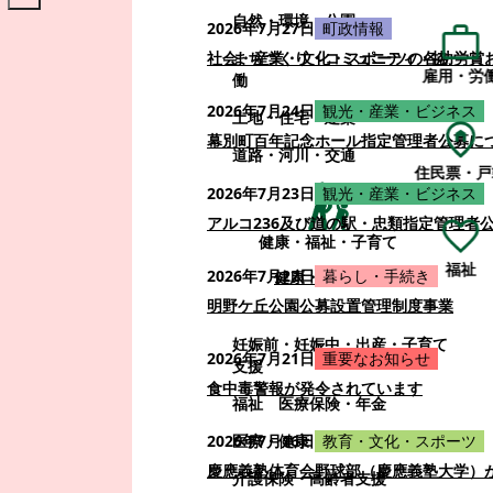
自然・環境・公園
2026年7月27日
町政情報
まちづくり・コミュニティ・協
社会・産業・文化・スポーツの各功労賞
雇用・労
働
2026年7月24日
観光・産業・ビジネス
土地・住宅・建築
幕別町百年記念ホール指定管理者公募に
道路・河川・交通
住民票・戸
2026年7月23日
観光・産業・ビジネス
アルコ236及び道の駅・忠類指定管理者
健康・福祉・子育て
福祉
2026年7月22日
暮らし・手続き
健康・福祉・子育て
明野ケ丘公園公募設置管理制度事業
妊娠前・妊娠中・出産・子育て
2026年7月21日
重要なお知らせ
支援
食中毒警報が発令されています
福祉
医療保険・年金
医療・健康
2026年7月16日
教育・文化・スポーツ
慶應義塾体育会野球部（慶應義塾大学）
介護保険・高齢者支援