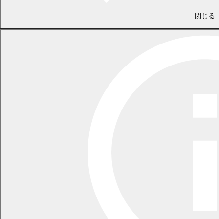
相続、贈与等により住宅に関して取得対価を伴わない方
閉じる
移転補償費により住宅を新築又は購入する方
市町村に納めるべき税等に滞納がある方（世帯員を含む。）
町内に世帯員のいずれかが所有する住宅に居住している方（住
宅完成後に所有者と世帯分離し独立する方を除く）
町内に自らが所有する住宅に居住している方が転居または町外
に転出し、1年以内に町内に再転入または再転居して住宅を取
得する方（町内の賃貸住宅に再転入または再転居する方を含
む）
住宅の所有権について持分割合が2分の1未満の方
補助金の交付決定日から1年以内に住宅の登記が完了しない方
過去にこの要綱および失効前の幕別町定住促進住宅建設費補助
金交付要綱（平成24年要綱基準等第40号）による補助金の交付
を受けた方
3.対象住宅
自らが住むために、令和8年4月1日から令和9年3月31日までに対
象地域に
新築
または
購入
する住宅です。
対象除外
2親等以内の親族から購入する住宅
別荘など一時的に使用する住宅