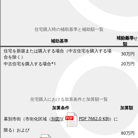
賃貸住宅
4.補助金額
住宅購入時の補助基準と補助額一覧
補助基準
お知らせ
補助基準
額
住宅を新築または購入する場合（中古住宅を購入する場
30万円
合を除く）
中古住宅を購入する場合*1
20万円
次の表の左欄の条件に当てはまる場合には、それぞれ右欄の金額が
加算されます。
住宅購入における加算条件と加算額一覧
加算条件
加算額
幕別市街（市街化区域（
別図1
(
PDF 7662.0 KB)
）に
限る）および
80万円