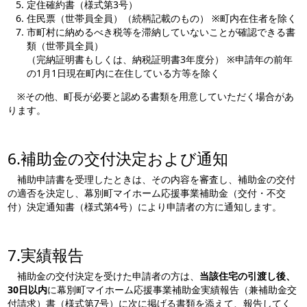
定住確約書（様式第3号）
住民票（世帯員全員）（続柄記載のもの） ※町内在住者を除く
市町村に納めるべき税等を滞納していないことが確認できる書
類（世帯員全員）
（完納証明書もしくは、納税証明書3年度分） ※申請年の前年
の1月1日現在町内に在住している方等を除く
※その他、町長が必要と認める書類を用意していただく場合があ
ります。
6.補助金の交付決定および通知
補助申請書を受理したときは、その内容を審査し、補助金の交付
の適否を決定し、幕別町マイホーム応援事業補助金（交付・不交
付）決定通知書（様式第4号）により申請者の方に通知します。
7.実績報告
補助金の交付決定を受けた申請者の方は、
当該住宅の引渡し後、
30日以内
に幕別町マイホーム応援事業補助金実績報告（兼補助金交
付請求）書（様式第7号）に次に掲げる書類を添えて、報告してく