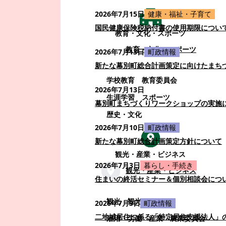
2026年7月15日
健康・福祉・子育て
国民健康保険税納付書の使用期限につい
教育・文化・スポーツ
教育・文化・スポーツ
2026年7月13日
町政情報
新たな幕別町総合計画策定に向けたまち
学校教育
教育委員会
2026年7月13日
生涯学習
スポーツ
幕別町まちづくりワークショップの実施
歴史・文化
2026年7月10日
町政情報
新たな幕別町総合計画策定方針について
観光・産業・ビジネス
2026年7月3日
暮らし・手続き
観光・産業・ビジネス
住まいの終活セミナー＆個別相談会につ
観光
観光・イベント
2026年7月3日
町政情報
二地域居住に係る「特定居住支援法人」
雇用・労働
産業
農業委員会