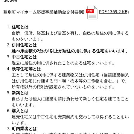
幕別町マイホーム応援事業補助金交付要綱
(
PDF 1369.2 KB)
住宅とは
台所、便所、浴室および居室を有し、自己の居住の用に供する
ものをいいます。
併用住宅とは
延べ床面積の2分の1以上が居住の用に供する住宅をいいます。
中古住宅とは
過去に居住の用に供されたことのある住宅をいいます。
既存住宅等とは
主として居住の用に供する建築物又は併用住宅（当該建築物又
は併用住宅に付随する門・塀・樹木等の工作物を含む。）で、
所有権以外の権利が設定されていないものをいいます。
新築とは
自己または他人に建築を請け負わせて新しく住宅を建てること
をいいます。
購入とは
建売住宅又は中古住宅を売買契約を交わして取得することをい
います。
町内業者とは