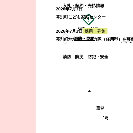
入札・契約・売払情報
2026年7月3日
幕別町こども家庭センター
消防・防災
2026年7月3日
採用・募集
消防・防災
幕別町地域おこし協力隊（任用型）を募
消防
防災
防犯・安全
町政情報
町政情報
監査
広告募集
選挙
町の取り組み
町の概要
町政運営・行政改革