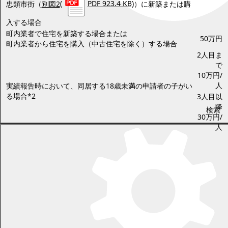
忠類市街（
別図2
(
PDF 923.4 KB)
）に新築または購
入する場合
町内業者で住宅を新築する場合または
50万円
町内業者から住宅を購入（中古住宅を除く）する場合
2人目ま
で
10万円/
人
実績報告時において、同居する18歳未満の申請者の子がい
る場合*2
3人目以
降
検索
30万円/
人
*1 中古住宅を購入する場合は、土地と建物の購入に要する費用（併
用住宅の場合は面積按分して算出した額）の2分の1の額（1,000円
未満の端数を切り捨てた額）を上限とします。
*2 交付申請後、実績報告前にお子さんが誕生した場合は加算対象に
なります。また、実績報告時に18歳になっているお子さんは加算対
象になりません。実績報告の前に
補助金変更交付申請書
様式第5号
（
PDF
(
PDF 69.0 KB)
/
WORD
(
DOC 18.9 KB)
）を提出
してください。