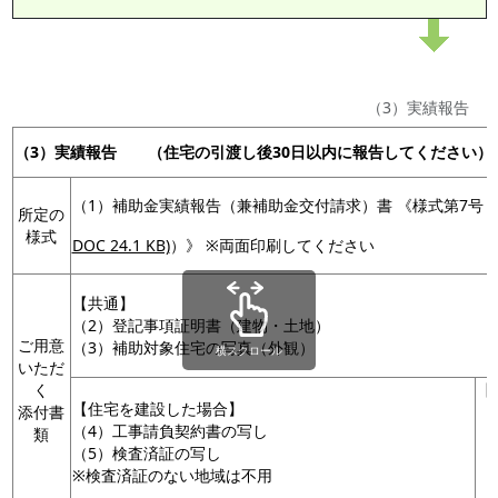
（3）実績報告
（3）実績報告
（住宅の
引渡し後30日以内
に報告してください）
（1）補助金実績報告（兼補助金交付請求）書 《様式第7号
所定の
様式
DOC 24.1 KB)
）》 ※両面印刷してください
【共通】
（2）登記事項証明書（建物・土地）
ご用意
（3）補助対象住宅の写真（外観）
横スクロール
いただ
く
【
【住宅を建設した場合】
添付書
（
（4）工事請負契約書の写し
類
（5）検査済証の写し
※検査済証のない地域は不用