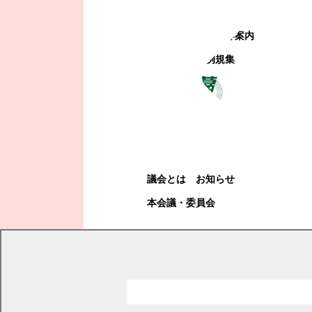
町政への参加
観光地・公共施設等案内
電子掲示場・例規集
幕別町議会
幕別町議会
議会とは
お知らせ
本会議・委員会
現在の位置
トップページ
くらし・手続き
土地・住宅・建築
移住・定住
幕別町マイホーム応援事業補助金