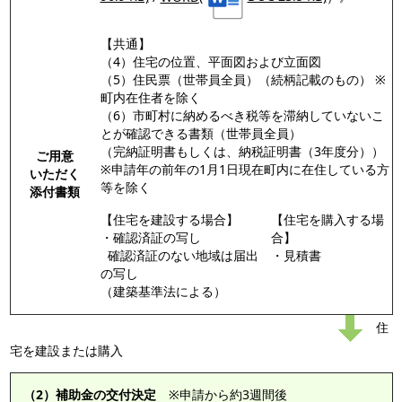
【共通】
（4）住宅の位置、平面図および立面図
（5）住民票（世帯員全員）（続柄記載のもの） ※
町内在住者を除く
（6）市町村に納めるべき税等を滞納していないこ
とが確認できる書類（世帯員全員）
（完納証明書もしくは、納税証明書（3年度分））
ご用意
※申請年の前年の1月1日現在町内に在住している方
いただく
等を除く
添付書類
【住宅を建設する場合】
【住宅を購入する場
・確認済証の写し
合】
確認済証のない地域は届出
・見積書
の写し
（建築基準法による）
住
宅を建設または購入
（2）補助金の交付決定
※申請から約3週間後